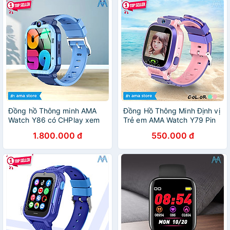
Tải App Hàng Chính Hãng
Đồng hồ Thông minh AMA
Đồng Hồ Thông Minh Định vị
Watch Y86 có CHPlay xem
Trẻ em AMA Watch Y79 Pin
được Youtube có Za.lo Gắn
khỏe Ngôn ngữ Tiếng Việt
1.800.000 đ
550.000 đ
sim 4G Định vị Kép GPS Wifi
sài Sim 4G gọi Điện thoại 2
cho Trẻ em cấp 1 2 - Hàng
chiều Hàng nhập khẩu
chính hãng