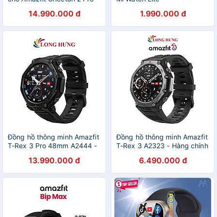
A2564 - Hàng chính hãng
BHR4359GL/BHR4358GL/BHR
14.990.000 đ
1.990.000 đ
REDMIWT02 - Hàng chính
hãng
Đồng hồ thông minh Amazfit
Đồng hồ thông minh Amazfit
T-Rex 3 Pro 48mm A2444 -
T-Rex 3 A2323 - Hàng chính
Hàng chính hãng
hãng
13.990.000 đ
6.490.000 đ