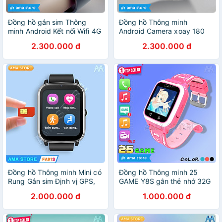
Đồng hồ gắn sim Thông
Đồng hồ Thông minh
minh Android Kết nối Wifi 4G
Android Camera xoay 180
Bluetooth có CHPlay camera
màn hình cong AMA
2.300.000 đ
2.300.000 đ
xoay 180 mạng xã hội Za lo
Smartwatch S16 Black Lắp
FB Tele xem phim giải tri
sim nghe gọi độc lập Kết nối
choi game AMA Watch S16
Wifi Tải app CH. Play như
Ram 2G bộ nhớ 32Gb Hàng
Điện thoại FB Skyper xem
chính hãng
phim chơi game cho Trẻ em
Học sinh Người lớn AMA
Smartwatch S16 2024 hàng
nhập khẩu
Đồng hồ Thông minh Mini có
Đồng hồ Thông minh 25
Rung Gắn sim Định vị GPS,
GAME Y8S gắn thẻ nhớ 32G
Wifi Đo huyết áp Nhịp tim
Nghe nhạc Lắp Sim gọi Điện
2.000.000 đ
1.000.000 đ
nhắc nhở Vận động gọi
thoại không cần App Quản
Video call AMA Watch FA91S
lý Hàng nhập khẩu
- Hàng nhập khẩu