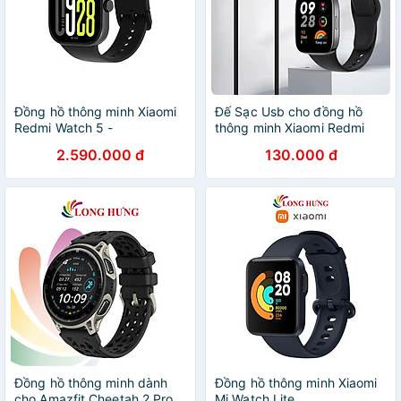
Đồng hồ thông minh Xiaomi
Đế Sạc Usb cho đồng hồ
Redmi Watch 5 -
thông minh Xiaomi Redmi
GiaPhucStore | Hàng Chính
Watch 4 - cáp sạc nhanh
2.590.000 đ
130.000 đ
Hãng
cho đồng hồ smartwatch
Xiaomi Redmi watch 4 -
Hàng Nhập Khẩu
Đồng hồ thông minh dành
Đồng hồ thông minh Xiaomi
cho Amazfit Cheetah 2 Pro
Mi Watch Lite