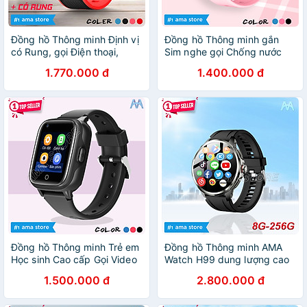
Đồng hồ Thông minh Định vị
Đồng hồ Thông minh gắn
có Rung, gọi Điện thoại,
Sim nghe gọi Chống nước
Video Call, thay được Nhạc
IP67 Gọi Video call Định vị
1.770.000 đ
1.400.000 đ
chuông AMA Watch D36
GPS, WIfi dàn cho Trẻ em
Tiếng Việt dành cho Trẻ em,
học sinh cấp 1 2 5 6 7 8 9
Học sinh Hàng nhập khẩu
10 11 12 tuổi AMA Watch
D32 Hàng nhập khẩu
Đồng hồ Thông minh Trẻ em
Đồng hồ Thông minh AMA
Học sinh Cao cấp Gọi Video
Watch H99 dung lượng cao
call, Định vị Chính xác Vị trí
lắp sim nghe gọi độc lập +
1.500.000 đ
2.800.000 đ
5-10m AMA Watch D31
kết nối bluetooth nhận thông
Hàng nhập khẩu
báo camera xoay có CHPlay