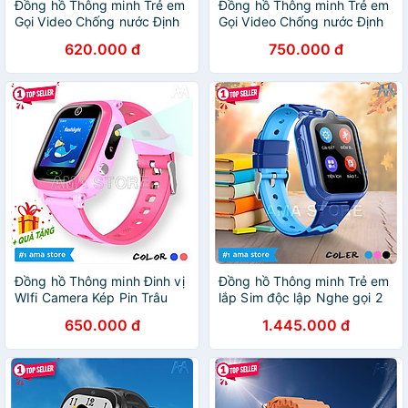
Đồng hồ Thông minh Trẻ em
Đồng hồ Thông minh Trẻ em
Gọi Video Chống nước Định
Gọi Video Chống nước Định
vị Wifi Model AMA Watch
vị Wifi Model AMA Watch
620.000 đ
750.000 đ
Y36 Hàng nhập khẩu
DH11 Hàng nhập khẩu
Đồng hồ Thông minh Đinh vị
Đồng hồ Thông minh Trẻ em
WIfi Camera Kép Pin Trâu
lắp Sim độc lập Nghe gọi 2
dành cho Trẻ em Tiểu học
chiều Định vị kép GPS Wifi
650.000 đ
1.445.000 đ
AMA Watch Y96S - Hàng
cao cấp Nhiều chức năng
nhập khẩu
Chống nước tốt AMA Watch
D35 Hàng nhập khẩu