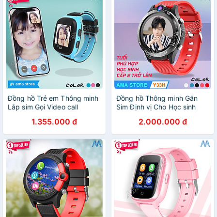
Đồng hồ Trẻ em Thông minh
Đồng hồ Thông minh Gắn
Lắp sim Gọi Video call
Sim Định vị Cho Học sinh
Chống nước Định vị GPS Wifi
THCS, THPT Model AMA
1.355.000 đ
2.000.000 đ
AMA Watch LT31 Hàng nhập
Watch Y33H - Hàng nhập
khẩu
khẩu