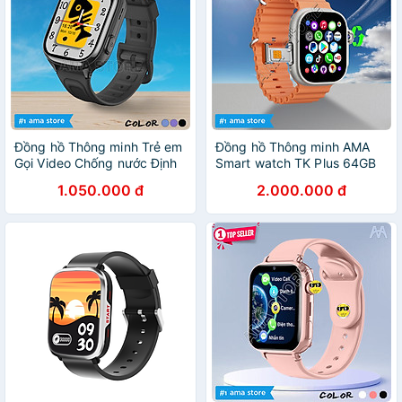
Đồng hồ Thông minh Trẻ em
Đồng hồ Thông minh AMA
Gọi Video Chống nước Định
Smart watch TK Plus 64GB
vị Wifi Model AMA Watch
Android 8.1 Camera xoay
1.050.000 đ
2.000.000 đ
D56 Hàng chính hãng
180 Lắp Sim Định vị GPS
Google kết nối Wifi 4G
Blueltooth xem được Video
Youtube TikTok tải App FB
Messenger Skype Viber
Wechat Line Tele chơi Game
cho Trẻ em Người lớn Hàng
nhập khẩu