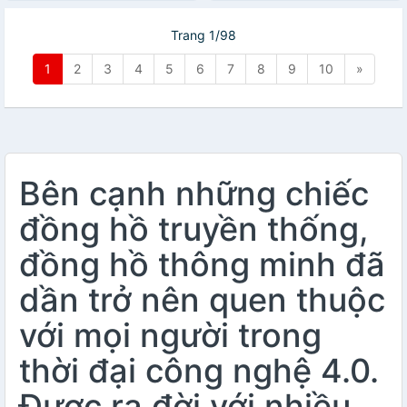
Trang 1/98
1
2
3
4
5
6
7
8
9
10
»
Bên cạnh những chiếc
đồng hồ truyền thống,
đồng hồ thông minh đã
dần trở nên quen thuộc
với mọi người trong
thời đại công nghệ 4.0.
Được ra đời với nhiều