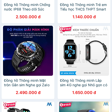
Đồng hồ Thông minh Chống
Đồng hồ Thông minh Trẻ em
nước IP68 Theo dõi Sức
Tiểu học THCS THPT Smart
khỏe Vận động AMA Watch
Watch AMA HW13 mini Định
2.500.000 đ
1.140.000 đ
FA95S Hàng nhập khẩu
vị Wifi lắp Sim 4G độc lập
Chống nước Kích thước nhỏ
gọn Hàng nhập khẩu
Đồng hồ Thông minh Mặt
Đồng hồ Thông minh Lắp
tròn Gắn sim Nghe gọi ZaIo
sim 4G nghe gọi Nhỏ gọn có
có Rung cho Học sinh Người
Rung Định vị GPS Wifi Chống
2.490.000 đ
1.650.000 đ
lớn định vị GPS chức năng
nước tốt Pin khỏe 700mAh
như Điện thoại chơi Game
Gọi Video call cho Trẻ em 4
xem Youtube TikTok tải ứng
5 tuổi Học sinh Tiểu học cấp
dụng CH Play AMA Watch
1 2 3 AMA SmartWatch FA83
H10 Android 2024 Hàng
hàng nhập khẩu