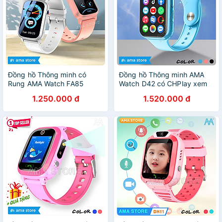
Người lớn Hàng nhập khẩu
Đồng hồ Thông minh có
Đồng hồ Thông minh AMA
Rung AMA Watch FA85
Watch D42 có CHPlay xem
phiên bản Mini Định Wifi cho
được Youtube Gắn sim 4G
1.250.000 đ
1.520.000 đ
Trẻ em Học sinh Nam Nữ
Định vị Kép GPS Wifi Hàng
Hàng nhập khẩu
Chính Hãng