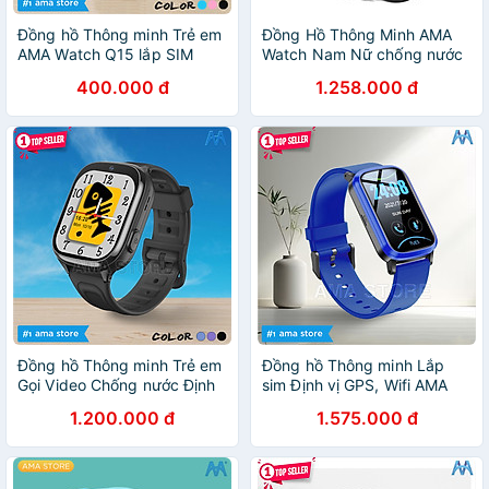
Đồng hồ Thông minh Trẻ em
Đồng Hồ Thông Minh AMA
AMA Watch Q15 lắp SIM
Watch Nam Nữ chống nước
nghe gọi 2 chiều 3 màu
| Gọi điện thoại Xem tin nhắn
400.000 đ
1.258.000 đ
Xanh Hồng Đen Hàng chinh
Theo dõi Sức khỏe vận động
hãng
Thiết kế nhỏ gọn Thời trang
Hàng nhập khẩu
Đồng hồ Thông minh Trẻ em
Đồng hồ Thông minh Lắp
Gọi Video Chống nước Định
sim Định vị GPS, Wifi AMA
vị Wifi Model AMA Watch
Watch FA58 có Rung chống
1.200.000 đ
1.575.000 đ
D56 Hàng nhập khẩu
nước cho Trẻ em, Học sinh
Tiểu học, THCS, THPT và
Người lớn Hàng nhập khẩu