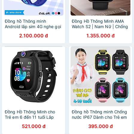
Đồng hồ Thông minh
Đồng Hồ Thông Minh AMA
Android lắp sim 4G nghe gọi
Watch S2 | Nam Nữ | Chống
độc lập Định vị Google Map
nước | Kết nối Bluetooth gọi
2.100.000 đ
1.355.000 đ
có CHPlay Tải App Kết nối
Điện thoại Theo dõi Sức
Wifi Dành cho Trẻ em Nam
khỏe Vận động Màn hình
Học sinh Người lớn Model
cong tràn viền Hàng nhập
D38-X3 Hàng nhập khẩu
khẩu
Đồng Hồ Thông Minh cho
Đồng hồ Thông minh Chống
Trẻ em 6 đến 11 tuổi Lắp
nước IP67 Dành cho Trẻ em
Sim Độc lập nghe gọi 2
nhuẩn AMA Watch Q16S
521.000 đ
395.000 đ
chiều AMA Watch Y31 Hàng
Hàng chính hãng
nhập khẩu