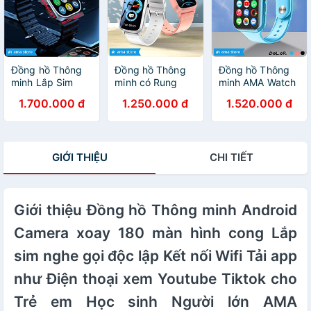
App qua CH.
nhập khẩu
xem Youtube Tik
play FB
Tok cho Trẻ em
Messenger
Học sinh Người
Skype Viber
lớn Kết nối Wifi
Wechat Line Tele
4G Bluetooth
xem được Video
Hàng nhập khẩu
Đồng hồ Thông
Đồng hồ Thông
Đồng hồ Thông
Youtube TikTok
minh Lắp Sim
minh có Rung
minh AMA Watch
chơi Game cho
Định vị GPS
AMA Watch FA85
D42 có CHPlay
1.700.000 đ
1.250.000 đ
1.520.000 đ
Trẻ em Người lớn
Google kết nối
phiên bản Mini
xem được
Hàng nhập khẩu
Wifi 4G
Định Wifi cho Trẻ
Youtube Gắn sim
Blueltooth xem
em Học sinh Nam
4G Định vị Kép
được Video
Nữ Hàng nhập
GPS Wifi Hàng
GIỚI THIỆU
CHI TIẾT
Youtube TikTok
khẩu
Chính Hãng
tải App FB
Messenger
Skype WhatsApp
Viber Wechat
Giới thiệu Đồng hồ Thông minh Android
Kakao Line Tele
Camera xoay 180 màn hình cong Lắp
chơi Game AMA
Smart watch TK
sim nghe gọi độc lập Kết nối Wifi Tải app
Android 8.1 cho
Trẻ em Người lớn
như Điện thoại xem Youtube Tiktok cho
Hàng nhập khẩu
Trẻ em Học sinh Người lớn AMA