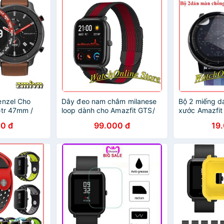
enzel Cho
Dây đeo nam châm milanese
Bộ 2 miếng d
Gtr 47mm /
loop dành cho Amazfit GTS/
xước Amazfit 
mm
Amazfit Bip
Amazfit 2 Sik
0 đ
99.000 đ
19