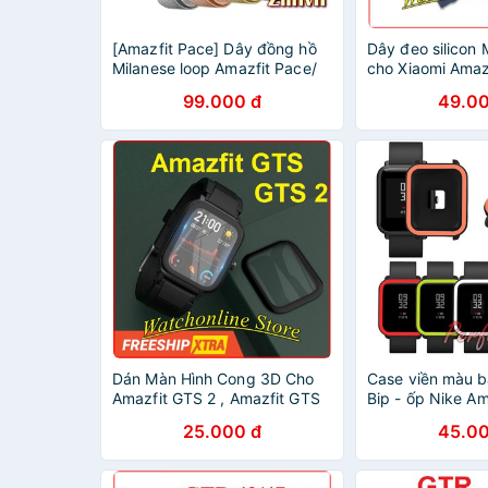
[Amazfit Pace] Dây đồng hồ
Dây đeo silicon 
Milanese loop Amazfit Pace/
cho Xiaomi Amazf
Stratos
Amazfit GTS
99.000 đ
49.00
Dán Màn Hình Cong 3D Cho
Case viền màu b
Amazfit GTS 2 , Amazfit GTS
Bip - ốp Nike Am
25.000 đ
45.00