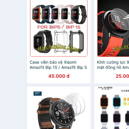
Case viền bảo vệ Xiaomi
Kính cường lực 
Amazfit Bip 1S / Amazfit Bip S
mặt đồng hồ Ama
trong suốt
Amazfit Neo
45.000 đ
25.00