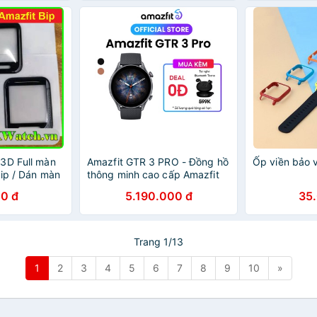
3D Full màn
Amazfit GTR 3 PRO - Đồng hồ
Ốp viền bảo v
Bip / Dán màn
thông minh cao cấp Amazfit
fit Bip U
GTR 3 PRO - Tiếng Việt
0 đ
5.190.000 đ
35
Trang 1/13
1
2
3
4
5
6
7
8
9
10
»