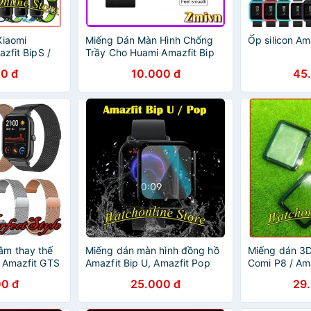
Xiaomi
Miếng Dán Màn Hình Chống
Ốp silicon Am
azfit BipS /
Trầy Cho Huami Amazfit Bip
1 - Sikai
COLMI P8 Xiaomi AMAZFIT
0 đ
10.000 đ
45
BIP Xiaomi AMAZFIT GTS
HAYLOU LS01 HAYLOU ..
âm thay thế
Miếng dán màn hình đồng hồ
Miếng dán 3D
 Amazfit GTS
Amazfit Bip U, Amazfit Pop
Comi P8 / Am
Full màn
Amazfit GTS 
0 đ
25.000 đ
29