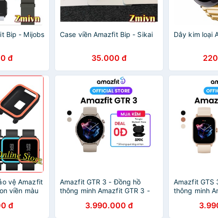
t Bip - Mijobs
Case viền Amazfit Bip - Sikai
Dây kim loại 
0 đ
35.000 đ
220
ảo vệ Amazfit
Amazfit GTR 3 - Đồng hồ
Amazfit GTS 
lcon viền màu
thông minh Amazfit GTR 3 -
thông minh A
ip
Pin 21 ngày - Tiếng Việt
Pin 12 ngày -
0 đ
3.990.000 đ
3.99