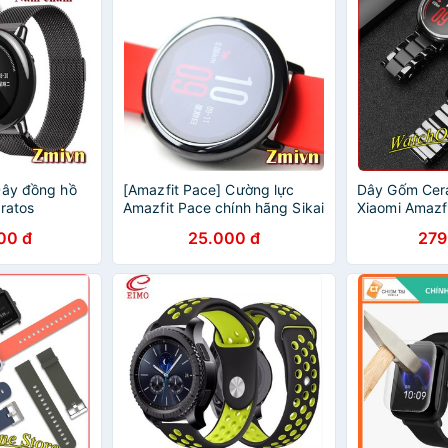
Dây đồng hồ
[Amazfit Pace] Cường lực
Dây Gốm Cer
ratos
Amazfit Pace chính hãng Sikai
Xiaomi Amazfi
Amazfit 2
00 đ
25.000 đ
279