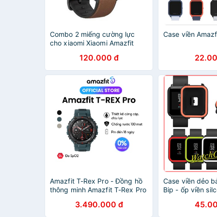
Combo 2 miếng cường lực
Case viền Amazfi
cho xiaomi Xiaomi Amazfit
GTR 42mm / Amazfit GTR
120.000 đ
22.00
47mm
Amazfit T-Rex Pro - Đồng hồ
Case viền dẻo b
thông minh Amazfit T-Rex Pro
Bip - ốp viền si
| Hàng chính hãng
Xiaomi Amazfit B
3.490.000 đ
45.00