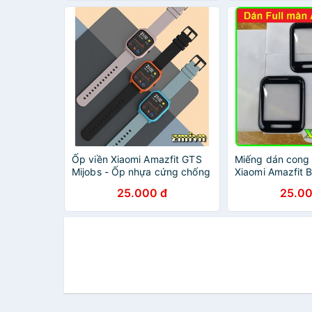
Ốp viền Xiaomi Amazfit GTS
Miếng dán cong 
Mijobs - Ốp nhựa cứng chống
Xiaomi Amazfit 
xước đồng hồ Xiaomi Amazfit
chống xước Amaz
25.000 đ
25.00
GTS