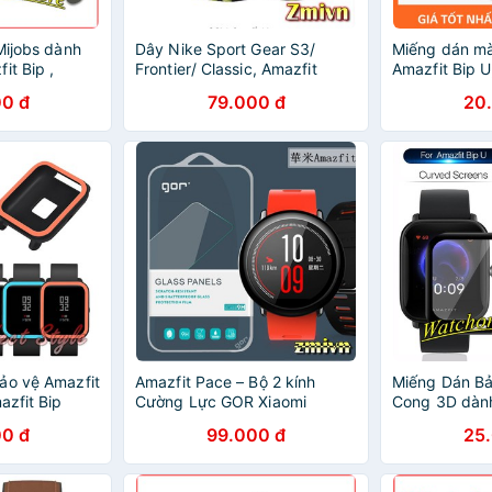
Mijobs dành
Dây Nike Sport Gear S3/
Miếng dán mà
it Bip ,
Frontier/ Classic, Amazfit
Amazfit Bip U
Pace, Amazfit Stratos
0 đ
79.000 đ
20
ảo vệ Amazfit
Amazfit Pace – Bộ 2 kính
Miếng Dán Bả
azfit Bip
Cường Lực GOR Xiaomi
Cong 3D dành
Amazfit Pace
Amazfit Bip U
0 đ
99.000 đ
25
Pop / Pop Pr