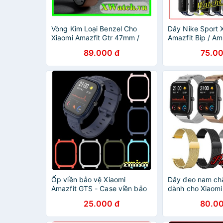
Vòng Kim Loại Benzel Cho
Dây Nike Sport 
Xiaomi Amazfit Gtr 47mm /
Amazfit Bip / Am
Amazfit Gtr 42mm
GTS / LS02 / LS0
89.000 đ
75.00
Ốp viền bảo vệ Xiaomi
Dây đeo nam ch
Amazfit GTS - Case viền bảo
dành cho Xiaomi
vệ Amazfit GTS
/ amazfit Bip
25.000 đ
80.00