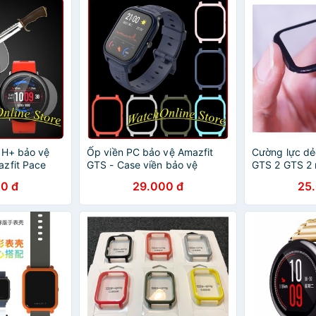
9H+ bảo vệ
Ốp viền PC bảo vệ Amazfit
Cường lực dẻ
zfit Pace
GTS - Case viền bảo vệ
GTS 2 GTS 2 m
Amazfit GTS
Bip / Amazfit 
0 đ
29.000 đ
25
Redmi watch , 