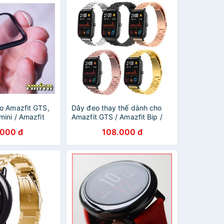
o Amazfit GTS,
Dây đeo thay thế dành cho
ini / Amazfit
Amazfit GTS / Amazfit Bip /
Bip u/ u pro
Comi P8 / Amazfit GTR 42mm
.000 đ
108.000 đ
Mi watch lite ..
và các đồng hồ dây đeo Size
20mm