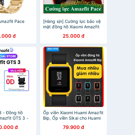
Amazfit Pace
[Hàng sịn] Cường lực bảo vệ
mặt đồng hồ Xiaomi Amazfit
Pace / Amazfit Neo (Sikai )
.000 đ
25.000 đ
3 - Đồng hồ
Ốp viền Xiaomi Huami Amazfit
mazfit GTS 3 -
Bip, Ốp viền Sikai cho Huami
 Tiếng Việt
Amazfit Bip - Mr Xiaomi
0.000 đ
79.900 đ