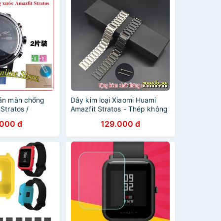
án màn chống
Dây kim loại Xiaomi Huami
Stratos /
Amazfit Stratos - Thép không
ai
gỉ (Amazfit 2)
.000 đ
129.000 đ