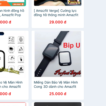
n hình đồng hồ
[ Amazfit Verge] Cường lực
, Amazfit Pop
đồng hồ thông minh Amazfit
Verge - Sikai
.000 đ
29.000 đ
o Vệ Màn Hình
Miếng Dán Bảo Vệ Màn Hình
 cho Amazfit
Cong 3D dành cho Amazfit
 / U Pro Amazfit
Amazfit Bip U / U Pro Amazfit
.000 đ
25.000 đ
o
Pop / Pop Pro