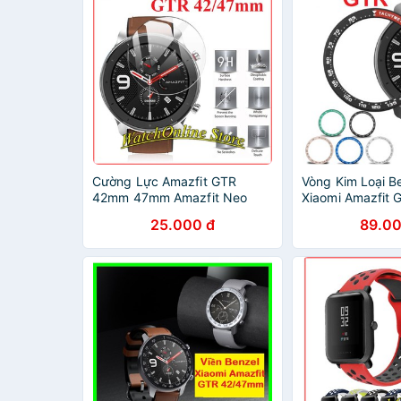
Cường Lực Amazfit GTR
Vòng Kim Loại B
42mm 47mm Amazfit Neo
Xiaomi Amazfit 
Bảo Vệ Màn Hình
Amazfit Gtr 42
25.000 đ
89.00