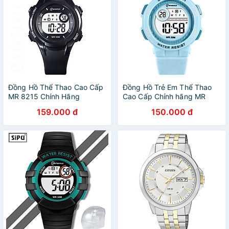
Đồng Hồ Thể Thao Cao Cấp
Đồng Hồ Trẻ Em Thể Thao
MR 8215 Chính Hãng
Cao Cấp Chính hãng MR
KHÔNG VÔ NƯỚC Đồng Hồ
8212 - KHÔNG VÔ NƯỚC
159.000 đ
150.000 đ
Điện Tử Dành Cho Bé Trai Bé
(Kèm video)
Gái