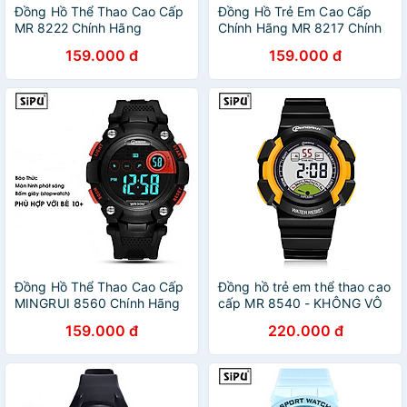
Đồng Hồ Thể Thao Cao Cấp
Đồng Hồ Trẻ Em Cao Cấp
MR 8222 Chính Hãng
Chính Hãng MR 8217 Chính
KHÔNG VÔ NƯỚC Đồng Hồ
Hãng Không Vô Nước Đồng
159.000 đ
159.000 đ
Điện Tử Dành Cho Bé Trai Bé
Hồ Điện Tử Thể Thao Cho Bé
Gái
Trai Bé Gái
Đồng Hồ Thể Thao Cao Cấp
Đồng hồ trẻ em thể thao cao
MINGRUI 8560 Chính Hãng
cấp MR 8540 - KHÔNG VÔ
KHÔNG VÔ NƯỚC Dành
NƯỚC (kèm video)
159.000 đ
220.000 đ
Cho Bé Trai Bé Gái