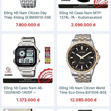
Đồng Hồ Nam Citizen Dây
Đồng hồ Casio Nam MTP-
Thép Không Gỉ BM9010-59E
1374L-7A - Kudomaxstore
- Mặt Đen (Sapphire)
7.800.000 đ
2.099.000 đ
Đồng hồ Casio Nam AE-
Đồng Hồ Nam Citizen World
1200WHD-1AVDF –
Time Eco-Drive BX1006-85E
Kudomaxstore
(41mm) - Dây Kim Loại -
1.373.000 đ
12.085.000 đ
Kính Sapphire - Mặt Đen