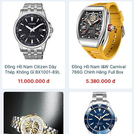
Đồng Hồ Nam Citizen Dây
Đồng Hồ Nam I&W Carnival
Thép Không Gỉ BX1001-89L
766G Chính Hãng Full Box
- Mặt Xanh (Sapphire)
Chống Nước Kính Chống
11.000.000 đ
5.380.000 đ
Xước Dây Silicon Cao Cấp
BH 60T (Máy Cơ Tự Động)