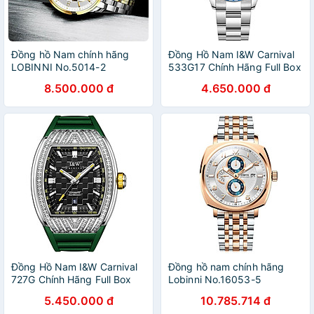
Đồng hồ Nam chính hãng
Đồng Hồ Nam I&W Carnival
LOBINNI No.5014-2
533G17 Chính Hãng Full Box
Chống Nước Kính Chống
8.500.000 đ
4.650.000 đ
Xước Dây Thép Cao Cấp BH
60T (Máy Cơ Tự Động)
Đồng Hồ Nam I&W Carnival
Đồng hồ nam chính hãng
727G Chính Hãng Full Box
Lobinni No.16053-5
Chống Nước Kính Chống
5.450.000 đ
10.785.714 đ
Xước Dây Silicon Cao Cấp