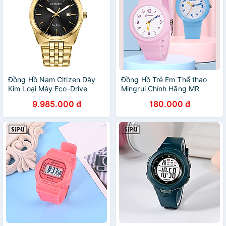
Đồng Hồ Nam Citizen Dây
Đồng Hồ Trẻ Em Thể thao
Kim Loại Máy Eco-Drive
Mingrui Chính Hãng MR
BM7333-85E - Mặt Đen
8857 - KHÔNG VÔ NƯỚC
9.985.000 đ
180.000 đ
(Kèm video)