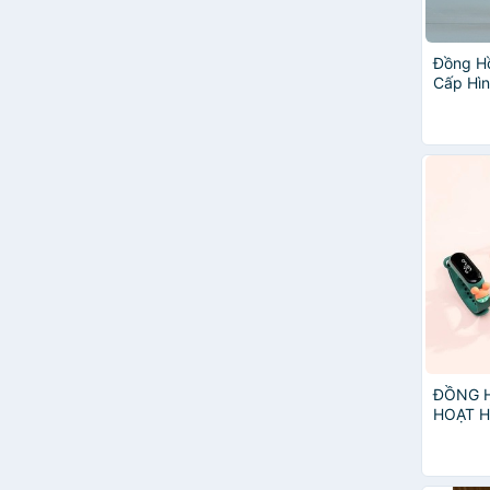
Đồng H
Cấp Hìn
Đá Sang
Chuyên 
ĐỒNG 
HOẠT H