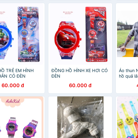
Ồ TRẺ EM HÌNH
ĐỒNG HỒ HÌNH XE HƠI CÓ
Áo thun 
HÂN CÓ ĐÈN
ĐÈN
hồ quả lắ
Cotton T
60.000 đ
60.000 đ
Cá Tính 