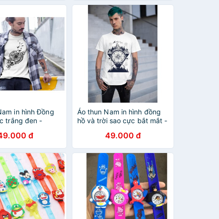
Nam in hình Đồng
Áo thun Nam in hình đồng
c trắng đen -
hồ và trời sao cực bắt mắt -
hun Phong Cách
Cotton Thun Phong Cách
49.000 đ
49.000 đ
- Cực Chất Và Đẹp
Cá Tính - Cực Chất Và Đẹp