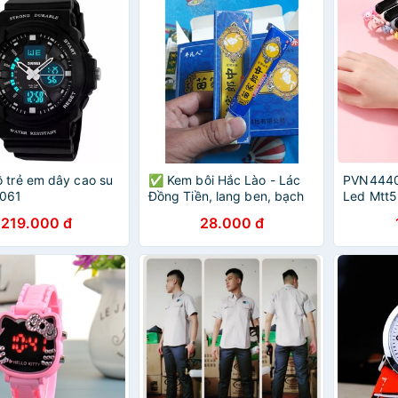
 trẻ em dây cao su
✅ Kem bôi Hắc Lào - Lác
PVN44401
1061
Đồng Tiền, lang ben, bạch
Led Mtt5
biến [Cực hiệu quả]
hoạt hìn
219.000 đ
28.000 đ