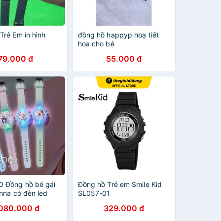
Trẻ Em in hình
đồng hồ happyp hoạ tiết
hoa cho bé
79.000 đ
55.000 đ
 Đồng hồ bé gái
Đồng hồ Trẻ em Smile Kid
Anna có đèn led
SL057-01
y nổi bật trong
.080.000 đ
329.000 đ