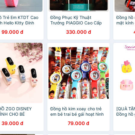
ồ Trẻ Em KTDT Cao
Đồng Phục Kỹ Thuật
Đồng hồ 
h Hello Kitty Đính
Trưởng PIAGGIO Cao Cấp
mặt kính
 Trọng Cho Bé Gái _
Chuẩn Hãng
99.000 đ
330.000 đ
sỉ
HỒ ZGO DISNEY
Đồng hồ kim xoay cho trẻ
[QUÀ TẶ
ÌNH CHO BÉ
em bé trai bé gái hoạt hình
Đồng hồ 
đội chó cứu hộ Paw Patrol
cho bé ♥
39.000 đ
79.000 đ
chống nước nhẹ