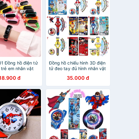
 Đồng hồ điện tử
Đồng hồ chiếu hình 3D điện
 trẻ em nhân vật
tử đeo tay đủ hình nhân vật
h ngộ nghĩnh
hoạt hình thú vị cho bé trai
18.900 đ
35.000 đ
và bé gái