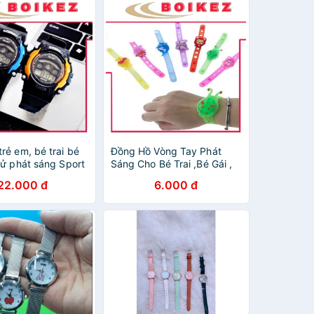
rẻ em, bé trai bé
Đồng Hồ Vòng Tay Phát
tử phát sáng Sport
Sáng Cho Bé Trai ,Bé Gái ,
Mặt Hoạt Hình Ngộ Nghĩnh
22.000 đ
6.000 đ
3T56