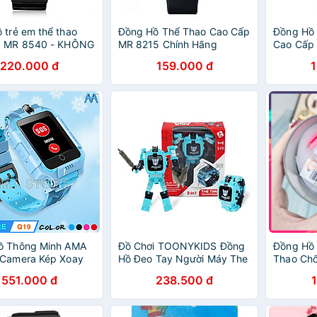
 trẻ em thể thao
Đồng Hồ Thể Thao Cao Cấp
Đồng Hồ 
p MR 8540 - KHÔNG
MR 8215 Chính Hãng
Cao Cấp
C (kèm video)
KHÔNG VÔ NƯỚC Đồng Hồ
8212 - 
220.000 đ
159.000 đ
Điện Tử Dành Cho Bé Trai
(Kèm vid
Bé Gái
ồ Thông Minh AMA
Đồ Chơi TOONYKIDS Đồng
Đồng Hồ 
 Camera Kép Xoay
Hồ Đeo Tay Người Máy The
Thao Chố
ống thấm nước
Time Transformer TN030
Chuẩn C
551.000 đ
238.500 đ
IP 67 Hàng nhập
[Tặng Kèm Sticker