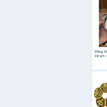
Đồng h
trẻ em 
ngẫu nh