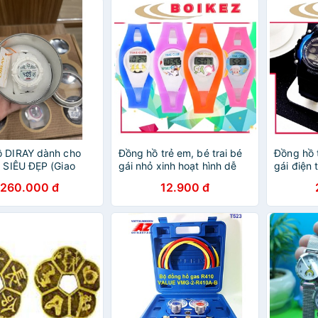
ồ DIRAY dành cho
Đồng hồ trẻ em, bé trai bé
Đồng hồ t
- SIÊU ĐẸP (Giao
gái nhỏ xinh hoạt hình dễ
gái điện 
iên)
thương T62
-D16-
260.000 đ
12.900 đ