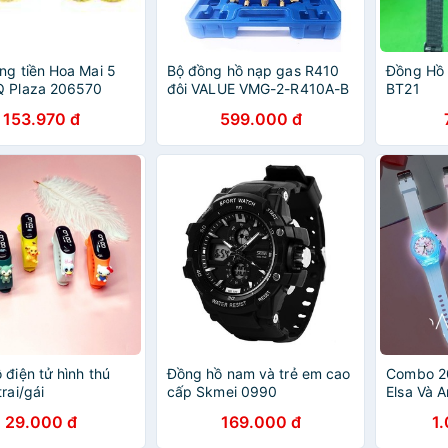
ng tiền Hoa Mai 5
Bộ đồng hồ nạp gas R410
Đồng Hồ 
Q Plaza 206570
đôi VALUE VMG-2-R410A-B
BT21
153.970 đ
599.000 đ
 điện tử hình thú
Đồng hồ nam và trẻ em cao
Combo 20
rai/gái
cấp Skmei 0990
Elsa Và 
nhấp nhá
29.000 đ
169.000 đ
1
đêm