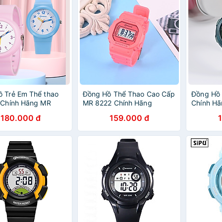
 Trẻ Em Thể thao
Đồng Hồ Thể Thao Cao Cấp
Đồng Hồ 
 Chính Hãng MR
MR 8222 Chính Hãng
Chính Hã
 KHÔNG VÔ NƯỚC
KHÔNG VÔ NƯỚC Đồng Hồ
Hãng Kh
180.000 đ
159.000 đ
deo)
Điện Tử Dành Cho Bé Trai
Hồ Điện 
Bé Gái
Bé Trai B