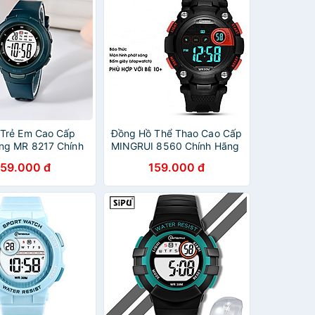
Trẻ Em Cao Cấp
Đồng Hồ Thể Thao Cao Cấp
ng MR 8217 Chính
MINGRUI 8560 Chính Hãng
ông Vô Nước Đồng
KHÔNG VÔ NƯỚC Dành
159.000 đ
159.000 đ
Tử Thể Thao Cho
Cho Bé Trai Bé Gái
é Gái