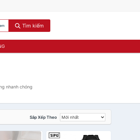
Tìm kiếm
 em
NG
àng nhanh chóng
Sắp Xếp Theo