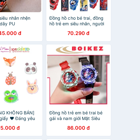
siêu nhân nhện
Đồng hồ cho bé trai, đồng
 dây PU
hồ trẻ em siêu nhân, người
nhện, đội chó cứu hộ,
45.000 đ
70.290 đ
mickey ZalacKids cho bé từ
1 đến 10 tuổi
NG KHÔNG BÁN]
Đồng hồ trẻ em bé trai bé
giấy ♥ Đáng yêu
gái và nam giới Mặt Siêu
 Special Kid ♥
Nhân có đèn led dây cao su
5.000 đ
86.000 đ
-D25-