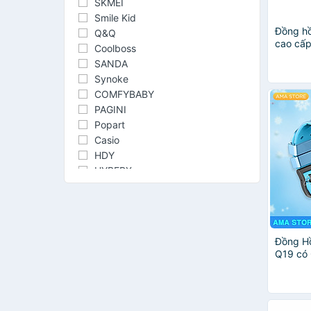
SKMEI
Smile Kid
Đồng hồ
Q&Q
cao cấ
Coolboss
VÔ NƯỚ
SANDA
Synoke
COMFYBABY
PAGINI
Popart
Casio
HDY
HYPERX
Jadiny
MINISO
shhors
Taiwan Collection
Đồng H
Uncle Bill's
Q19 có
SiPU
360 Ch
TOONY KIDS
Chuẩn 
khẩu
AMA