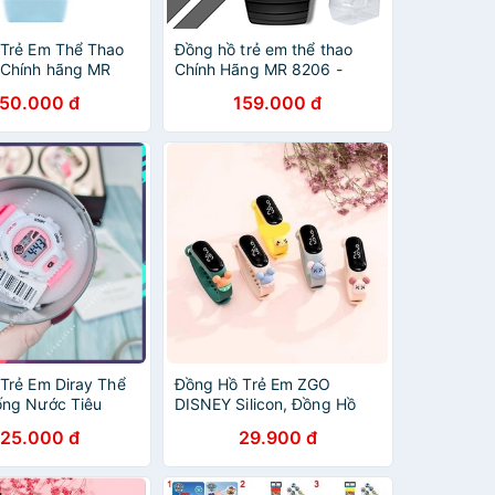
Trẻ Em Thể Thao
Đồng hồ trẻ em thể thao
 Chính hãng MR
Chính Hãng MR 8206 -
KHÔNG VÔ NƯỚC
KHÔNG VÔ NƯỚC (Kèm
150.000 đ
159.000 đ
eo)
video)
Trẻ Em Diray Thể
Đồng Hồ Trẻ Em ZGO
ng Nước Tiêu
DISNEY Silicon, Đồng Hồ
hâu Âu
Điện Tử Thông Minh Cho Bé
125.000 đ
29.900 đ