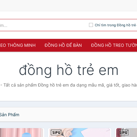
Chỉ tìm trong Đồng hồ trẻ
 ĐEO THÔNG MINH
ĐỒNG HỒ ĐỂ BÀN
ĐỒNG HỒ TREO TƯỜ
đồng hồ trẻ em
 - Tất cả sản phẩm Đồng hồ trẻ em đa dạng mẫu mã, giá tốt, giao h
Sản Phẩm