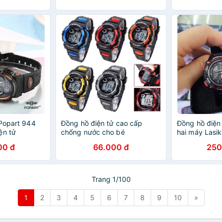
 Popart 944
Đồng hồ điện tử cao cấp
Đồng hồ điện 
ện tử
chống nước cho bé
hai máy Lasi
00 đ
66.000 đ
250
Trang 1/100
1
2
3
4
5
6
7
8
9
10
»