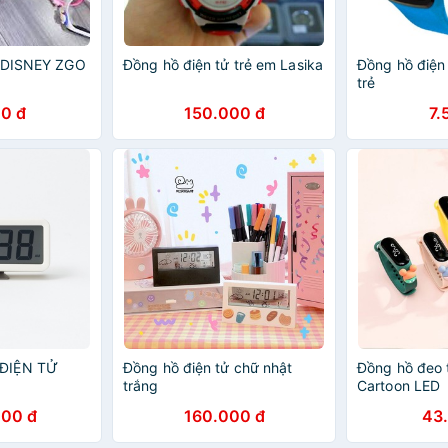
ử DISNEY ZGO
Đồng hồ điện tử trẻ em Lasika
Đồng hồ điện 
trẻ
0 đ
150.000 đ
7.
ĐIỆN TỬ
Đồng hồ điện tử chữ nhật
Đồng hồ đeo 
trắng
Cartoon LED
000 đ
160.000 đ
43