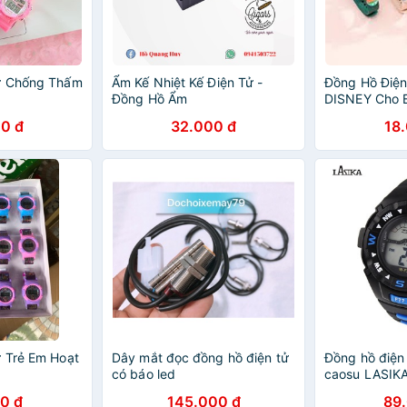
ử Chống Thấm
Ẩm Kế Nhiệt Kế Điện Tử -
Đồng Hồ Điệ
Đồng Hồ Ẩm
DISNEY Cho 
0 đ
32.000 đ
18
 Trẻ Em Hoạt
Dây mắt đọc đồng hồ điện tử
Đồng hồ điện
có báo led
caosu LASIK
0 đ
145.000 đ
89