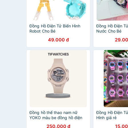
Đồng Hồ Điện Tử Biến Hình
Đồng Hồ Điện T
Robot Cho Bé
Nước Cho Bé
49.000 đ
29.00
Đồng hồ thể thao nam nữ
Đồng Hồ Điện Tử
YOKO màu be đồng hồ điện
Hình giá rẻ
tử unisex Watchesbytif size
250.000 đ
15.00
35mm kèm bấm giờ, báo thức