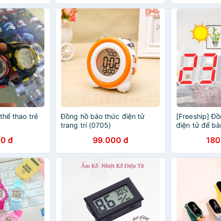
thể thao trẻ
Đồng hồ báo thức điện tử
[Freeship] Đ
trang trí (0705)
điện tử để bà
0 đ
99.000 đ
180