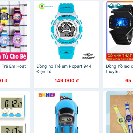
 Trẻ Em Hoạt
Đồng hồ Trẻ em Popart 944
Đồng hồ led đ
Điện Tử
thuyền
0 đ
149.000 đ
65