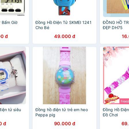
ử Bấm Giờ
Đồng Hồ Điện Tử SKMEI 1241
ĐỒNG HỒ TR
Cho Bé
ĐẸP DH75
0 đ
49.000 đ
16
iện tử siêu
Đồng hồ điện tử trẻ em heo
Đồng Hồ Điện
Peppa pig
Đồ Chơi
0 đ
90.000 đ
69