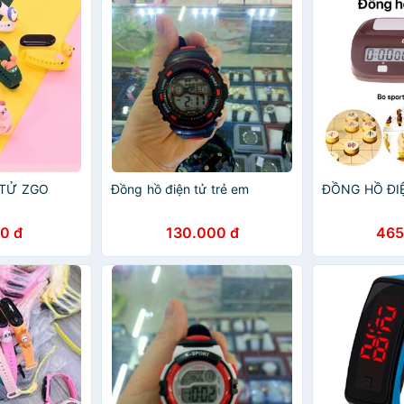
 TỬ ZGO
Đồng hồ điện tử trẻ em
ĐỒNG HỒ ĐI
0 đ
130.000 đ
465