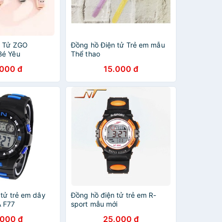
n Tử ZGO
Đồng hồ Điện tử Trẻ em mẫu
Bé Yêu
Thể thao
.000 đ
15.000 đ
 tử trẻ em dây
Đồng hồ điện tử trẻ em R-
A F77
sport mẫu mới
.000 đ
25.000 đ