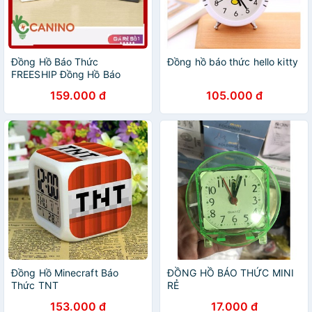
Đồng Hồ Báo Thức
Đồng hồ báo thức hello kitty
FREESHIP Đồng Hồ Báo
Thức Cảm Biến Phát Sáng
159.000 đ
105.000 đ
Trong Đêm V4
Đồng Hồ Minecraft Báo
ĐỒNG HỒ BÁO THỨC MINI
Thức TNT
RẺ
153.000 đ
17.000 đ