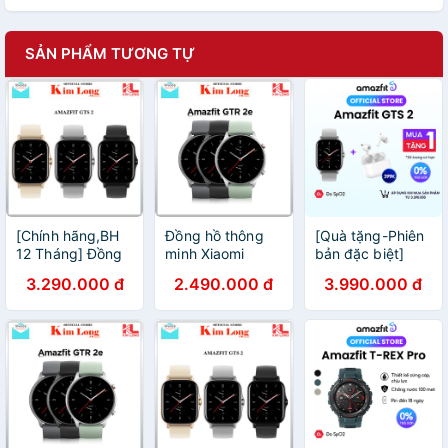
SẢN PHẨM TƯƠNG TỰ
[Chính hãng,BH
Đồng hồ thông
[Quà tặng-Phiên
12 Tháng] Đồng
minh Xiaomi
bản đặc biệt]
hồ Huami Amazfit
Amazfit GTR 2E
Đồng hồ thông
3.290.000 đ
2.490.000 đ
3.990.000 đ
GTS 2 nghe gọi /
|GTR 2 | GTR Bản
minh Amazfit
GTS 2 Mini -
quốc tế - Bảo
|Chính hãng-Bảo
Chính hãng
hành 12 tháng
hành 12 tháng
Digiworld