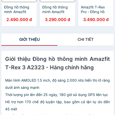
Đồng hồ thông
Đồng hồ thông
Amazfit T-Rex
minh Amazfit
minh Amazfit
Pro - Đồng hồ
GTR 2e / GTR 2
GTS 2 nghe gọi -
thông minh
2.490.000 đ
3.290.000 đ
3.490.000 đ
Bản quốc tế -
Bảo hành chính
Amazfit T-Rex
Bảo hành 12
hãng 12 Tháng
Pro | Hàng chính
tháng Digiworld
hãng
GIỚI THIỆU
CHI TIẾT
Giới thiệu Đồng hồ thông minh Amazfit
T-Rex 3 A2323 - Hàng chính hãng
Màn hình AMOLED 1.5 inch, độ sáng 2.000 nits hiển thị rõ ràng
dưới ánh sáng mạnh
Thời lượng pin lên đến 25 ngày, 180 giờ sử dụng GPS liên tục
Hỗ trợ hơn 170 chế độ luyện tập, bao gồm cả lặn tự do đến
45 mét