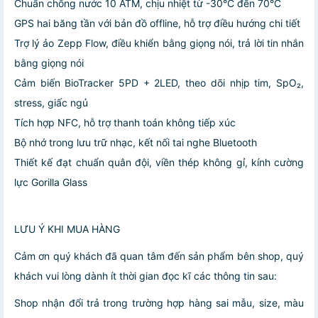
Chuẩn chống nước 10 ATM, chịu nhiệt từ -30°C đến 70°C
GPS hai băng tần với bản đồ offline, hỗ trợ điều hướng chi tiết
Trợ lý ảo Zepp Flow, điều khiển bằng giọng nói, trả lời tin nhắn
bằng giọng nói
Cảm biến BioTracker 5PD + 2LED, theo dõi nhịp tim, SpO₂,
stress, giấc ngủ
Tích hợp NFC, hỗ trợ thanh toán không tiếp xúc
Bộ nhớ trong lưu trữ nhạc, kết nối tai nghe Bluetooth
Thiết kế đạt chuẩn quân đội, viền thép không gỉ, kính cường
lực Gorilla Glass
LƯU Ý KHI MUA HÀNG
Cảm ơn quý khách đã quan tâm đến sản phẩm bên shop, quý
khách vui lòng dành ít thời gian đọc kĩ các thông tin sau:
Shop nhận đổi trả trong trường hợp hàng sai mẫu, size, màu