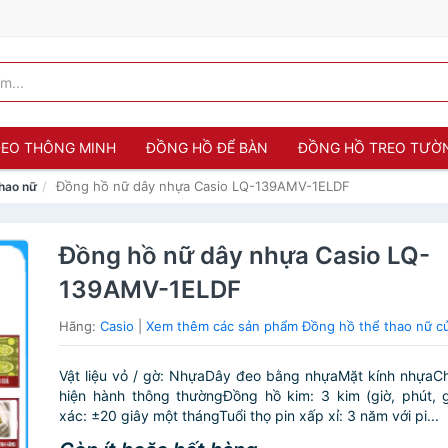
 ĐEO THÔNG MINH
ĐỒNG HỒ ĐỂ BÀN
ĐỒNG HỒ TREO TƯỜ
Đồng hồ nữ dây nhựa Casio LQ-139AMV-1ELDF
thao nữ
Đồng hồ nữ dây nhựa Casio LQ-
139AMV-1ELDF
Hãng:
Casio
|
Xem thêm các sản phẩm Đồng hồ thể thao nữ c
Vật liệu vỏ / gờ: NhựaDây đeo bằng nhựaMặt kính nhựaC
hiện hành thông thườngĐồng hồ kim: 3 kim (giờ, phút, 
xác: ±20 giây một thángTuổi thọ pin xấp xỉ: 3 năm với pi...