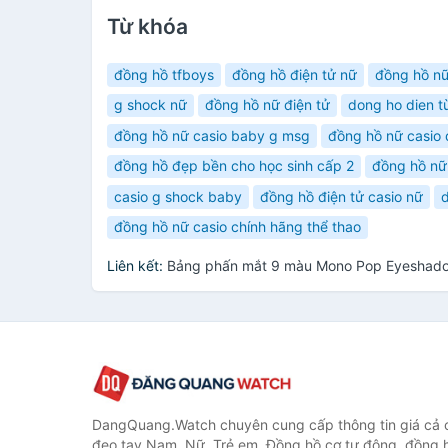
Từ khóa
đồng hồ tfboys
đồng hồ điện tử nữ
đồng hồ n
g shock nữ
đồng hồ nữ điện tử
dong ho dien t
đồng hồ nữ casio baby g msg
đồng hồ nữ casio
đồng hồ đẹp bền cho học sinh cấp 2
đồng hồ nữ
casio g shock baby
đồng hồ điện tử casio nữ
đồng hồ nữ casio chính hãng thể thao
Liên kết:
Bảng phấn mắt 9 màu Mono Pop Eyeshadow
DangQuang.Watch chuyên cung cấp thông tin giá cả
đeo tay Nam, Nữ, Trẻ em, Đồng hồ cơ tự động, đồng 