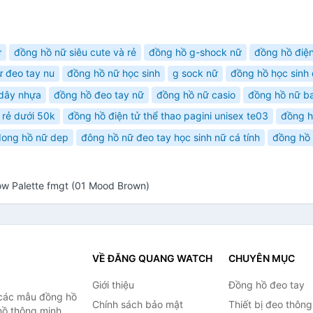
ữ
đồng hồ nữ siêu cute và rẻ
đồng hồ g-shock nữ
đồng hồ điệ
ừ đeo tay nu
đồng hồ nữ học sinh
g sock nữ
đồng hồ học sinh
 dây nhựa
đồng hồ đeo tay nữ
đồng hồ nữ casio
đồng hồ nữ b
 rẻ dưới 50k
đồng hồ điện tử thể thao pagini unisex te03
đồng h
dong hồ nữ dep
đông hồ nữ đeo tay học sinh nữ cá tính
đồng hồ 
 Palette fmgt (01 Mood Brown)
VỀ ĐĂNG QUANG WATCH
CHUYÊN MỤC
Giới thiệu
Đồng hồ đeo tay
 các mẫu đồng hồ
Chính sách bảo mật
Thiết bị đeo thông
hồ thông minh,