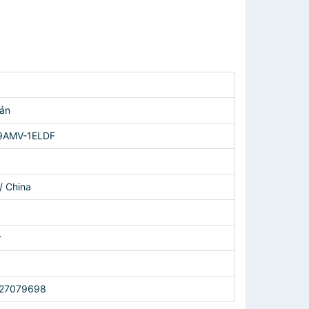
ản
9AMV-1ELDF
/ China
ử
27079698