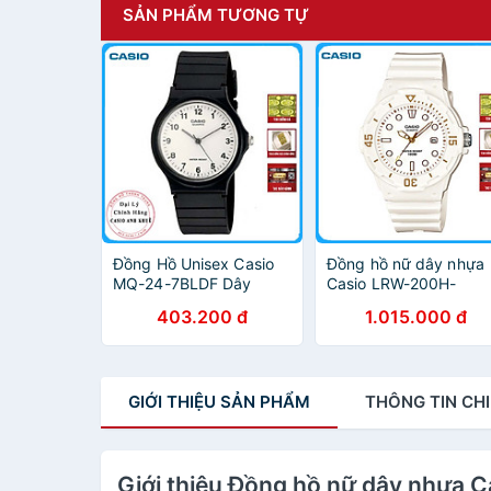
SẢN PHẨM TƯƠNG TỰ
Đồng Hồ Unisex Casio
Đồng hồ nữ dây nhựa
MQ-24-7BLDF Dây
Casio LRW-200H-
Nhựa
7E2VDF
403.200 đ
1.015.000 đ
GIỚI THIỆU
SẢN PHẨM
THÔNG TIN
CHI
Giới thiệu Đồng hồ nữ dây nhựa