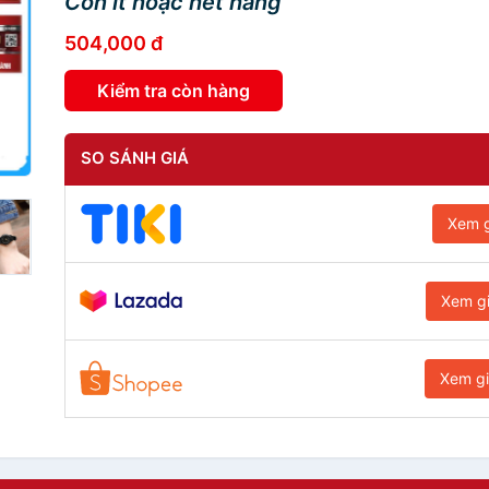
Còn ít hoặc hết hàng
504,000 đ
Kiểm tra còn hàng
SO SÁNH GIÁ
Xem g
Xem g
Xem g