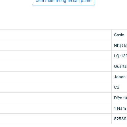
Xem thêm thông tin sản phẩm
Casio
Nhật B
LQ-13
Quartz
Japan 
Có
Điện t
1 Năm
82589