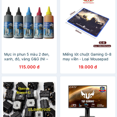
Mực in phun 5 màu 2 đen,
Miếng lót chuột Gaming G-8
xanh, đỏ, vàng G&G (NI –
may viền - Loại Mousepad
1020,1021,1022,1023) cho
Control (Đen)
115.000 đ
19.000 đ
máy Canon 6560, 6870,
6770, 7270