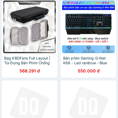
Bag KBDFans Full Layout |
Bàn phím Gaming G-Net
Túi Đựng Bàn Phím Chống
K68 - Led ranibow - Blue
Shock Cao Cấp | Chống
Switch - Switch quang học -
568.291 đ
550.000 đ
Nước | Lót Nhung | Cặp
Màu đen - Bảo hành 12
Đựng Phím | VCK
tháng