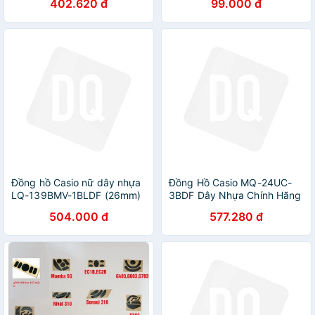
402.620 đ
99.000 đ
G403 G603 G703 G502
G903 G Pro Wireless
Đồng hồ Casio nữ dây nhựa
Đồng Hồ Casio MQ-24UC-
LQ-139BMV-1BLDF (26mm)
3BDF Dây Nhựa Chính Hãng
504.000 đ
577.280 đ