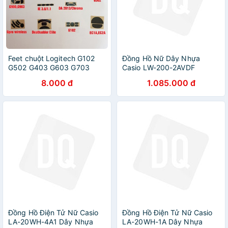
Feet chuột Logitech G102
Đồng Hồ Nữ Dây Nhựa
G502 G403 G603 G703
Casio LW-200-2AVDF
GPRO G903 G402 G304
(35mm) - Xanh
8.000 đ
1.085.000 đ
G305 G-Pro-Wirelss
G300/300s MX-Maxter-V1,2
G900
Đồng Hồ Điện Tử Nữ Casio
Đồng Hồ Điện Tử Nữ Casio
LA-20WH-4A1 Dây Nhựa
LA-20WH-1A Dây Nhựa