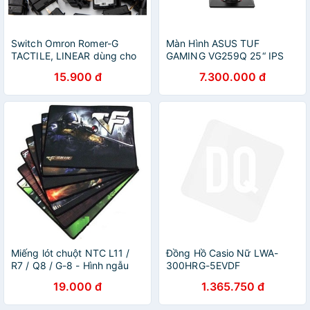
Switch Omron Romer-G
Màn Hình ASUS TUF
TACTILE, LINEAR dùng cho
GAMING VG259Q 25“ IPS
bàn phím cơ Logitech
144Hz G-Sync 1ms
15.900 đ
7.300.000 đ
Miếng lót chuột NTC L11 /
Đồng Hồ Casio Nữ LWA-
R7 / Q8 / G-8 - Hình ngẫu
300HRG-5EVDF
nhiên (Đen)
19.000 đ
1.365.750 đ