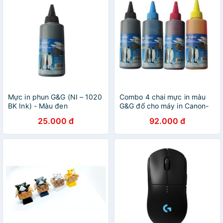
Mực in phun G&G (NI – 1020
Combo 4 chai mực in màu
BK Ink) - Màu đen
G&G đổ cho máy in Canon-
HP -Epson--Brother
25.000 đ
92.000 đ