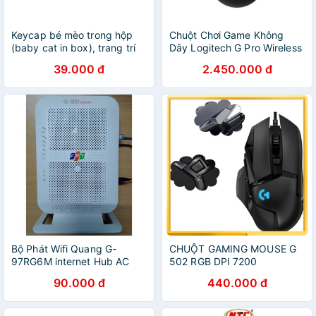
Keycap bé mèo trong hộp
Chuột Chơi Game Không
(baby cat in box), trang trí
Dây Logitech G Pro Wireless
bàn phím.
/ G Pro X Superlight 25600
39.000 đ
2.450.000 đ
DPI - Hàng Chính Hãng
Bộ Phát Wifi Quang G-
CHUỘT GAMING MOUSE G
97RG6M internet Hub AC
502 RGB DPI 7200
1000C 2.4G,5G F.P.T- Wifi
90.000 đ
440.000 đ
Gigabit G-97RG6M Chính
Hãng (Cũ)