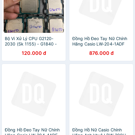
Bộ Vi Xử Lý CPU G2120-
Đồng Hồ Đeo Tay Nữ Chính
2030 (Sk 1155) - G1840 -
Hãng Casio LW-204-1ADF
G3420 - G3250 - G3260 - G
Dây Nhựa
120.000 đ
876.000 đ
3450 (Sk 1150) Giá Rẻ
Chuẩn - Vi Tính Bắc Hải
Đồng Hồ Đeo Tay Nữ Chính
Đồng Hồ Nữ Casio Chính