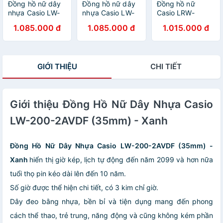
Đồng hồ nữ dây
Đồng hồ nữ dây
Đồng hồ nữ
nhựa Casio LW-
nhựa Casio LW-
Casio LRW-
200-4BVDF
200-4AVDF
200H-4E3VDF
1.085.000 đ
1.085.000 đ
1.015.000 đ
dây nhựa
GIỚI THIỆU
CHI TIẾT
Giới thiệu Đồng Hồ Nữ Dây Nhựa Casio
LW-200-2AVDF (35mm) - Xanh
Đồng Hồ Nữ Dây Nhựa Casio LW-200-2AVDF (35mm) -
Xanh
hiển thị giờ kép, lịch tự động đến năm 2099 và hơn nữa
tuổi thọ pin kéo dài lên đến 10 năm.
Số giờ được thể hiện chi tiết, có 3 kim chỉ giờ.
Dây đeo bằng nhựa, bền bỉ và tiện dụng mang đến phong
cách thể thao, trẻ trung, năng động và cũng không kém phần