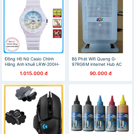
Đồng Hồ Nữ Casio Chính
Bộ Phát Wifi Quang G-
Hãng Anh khuê LRW-200H-
97RG6M internet Hub AC
2E2V Dây Nhựa - Thương
1000C 2.4G,5G F.P.T- Wifi
1.015.000 đ
90.000 đ
Hiệu Nhật Bản
Gigabit G-97RG6M Chính
Hãng (Cũ)