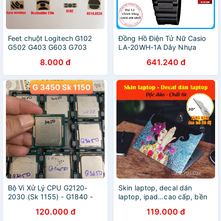
Feet chuột Logitech G102
Đồng Hồ Điện Tử Nữ Casio
G502 G403 G603 G703
LA-20WH-1A Dây Nhựa
GPRO G903 G402 G304
8.000 đ
641.240 đ
G305 G-Pro-Wirelss
G300/300s MX-Maxter-V1,2
G900
Bộ Vi Xử Lý CPU G2120-
Skin laptop, decal dán
2030 (Sk 1155) - G1840 -
laptop, ipad...cao cấp, bền
G3420 - G3250 - G3260 - G
đẹp, chất lừ - TẶNG KÈM
120.000 đ
119.000 đ
3450 (Sk 1150) Giá Rẻ
DAO TRỔ - MẪU DÀNH CHO