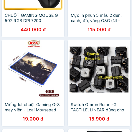
CHUỘT GAMING MOUSE G
Mực in phun 5 màu 2 đen,
502 RGB DPI 7200
xanh, đỏ, vàng G&G (NI –
1020,1021,1022,1023) cho
440.000 đ
115.000 đ
máy Canon 6560, 6870,
6770, 7270
Miếng lót chuột Gaming G-8
Switch Omron Romer-G
may viền - Loại Mousepad
TACTILE, LINEAR dùng cho
Control (Đen)
bàn phím cơ Logitech
19.000 đ
15.900 đ