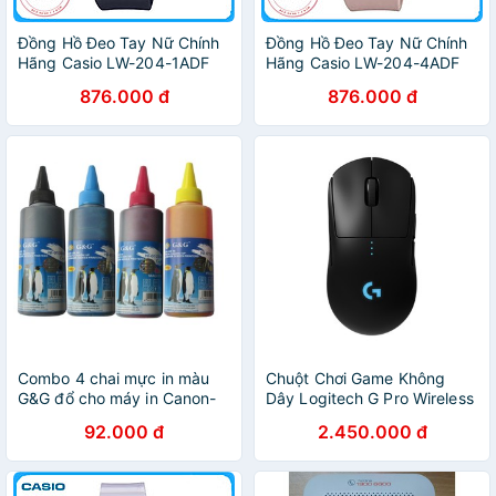
Đồng Hồ Đeo Tay Nữ Chính
Đồng Hồ Đeo Tay Nữ Chính
Hãng Casio LW-204-1ADF
Hãng Casio LW-204-4ADF
Dây Nhựa
Dây Nhựa
876.000 đ
876.000 đ
Combo 4 chai mực in màu
Chuột Chơi Game Không
G&G đổ cho máy in Canon-
Dây Logitech G Pro Wireless
HP -Epson--Brother
/ G Pro X Superlight 25600
92.000 đ
2.450.000 đ
DPI - Hàng Chính Hãng