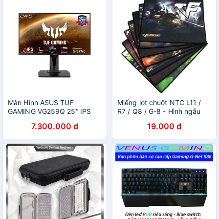
Màn Hình ASUS TUF
Miếng lót chuột NTC L11 /
GAMING VG259Q 25“ IPS
R7 / Q8 / G-8 - Hình ngẫu
144Hz G-Sync 1ms
nhiên (Đen)
7.300.000 đ
19.000 đ