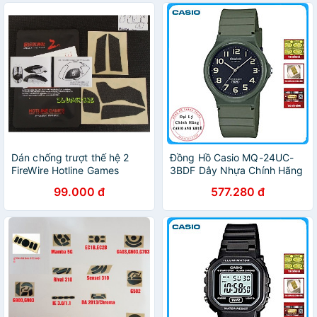
Dán chống trượt thế hệ 2
Đồng Hồ Casio MQ-24UC-
FireWire Hotline Games
3BDF Dây Nhựa Chính Hãng
chuột Logitech G102 G304
99.000 đ
577.280 đ
G403 G603 G703 G502
G903 G Pro Wireless