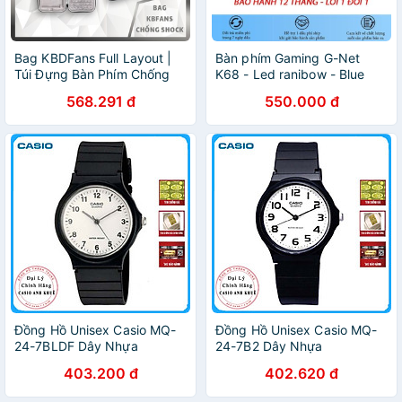
Bag KBDFans Full Layout |
Bàn phím Gaming G-Net
Túi Đựng Bàn Phím Chống
K68 - Led ranibow - Blue
Shock Cao Cấp | Chống
Switch - Switch quang học -
568.291 đ
550.000 đ
Nước | Lót Nhung | Cặp
Màu đen - Bảo hành 12
Đựng Phím | VCK
tháng
Đồng Hồ Unisex Casio MQ-
Đồng Hồ Unisex Casio MQ-
24-7BLDF Dây Nhựa
24-7B2 Dây Nhựa
403.200 đ
402.620 đ