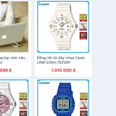
p,thiết kế lộ cơ
cao su cao cấp,thiết kế lộ cơ
thể thao
laptop xinh xắn,
Đồng hồ nữ dây nhựa Casio
ọn
LRW-200H-7E2VDF
.099 đ
1.015.000 đ