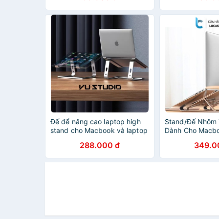
Đế để nâng cao laptop high
Stand/Đế Nhôm 
stand cho Macbook và laptop
Dành Cho Macbo
khác có thể điều chỉnh độ
Có Thể Gấp Gọn
288.000 đ
349.0
rộng Ximi X2
Chỉnh 6 Nấc Độ