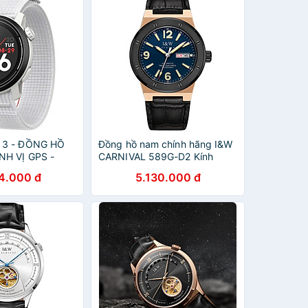
 3 - ĐỒNG HỒ
Đồng hồ nam chính hãng I&W
NH VỊ GPS -
CARNIVAL 589G-D2 Kính
N , WPACE3-
sapphire ,chống xước,Chống
4.000 đ
5.130.000 đ
CE3-BLK ,
nước ,Bảo hành dài hạn,Máy
, WPACE3-INK
cơ (Automatic),Dây da cao
K
cấp,thiết kế lộ cơ thể thao