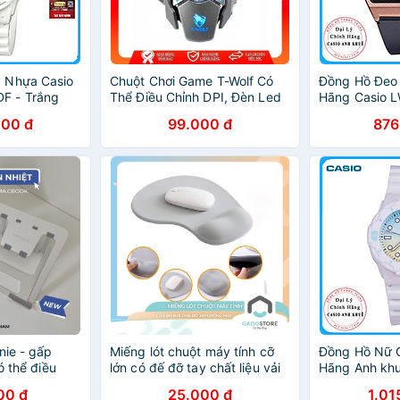
 Nhựa Casio
Chuột Chơi Game T-Wolf Có
Đồng Hồ Đeo
F - Trắng
Thể Điều Chỉnh DPI, Đèn Led
Hãng Casio 
Đổi Màu
Dây Nhựa
000 đ
99.000 đ
876
nie - gấp
Miếng lót chuột máy tính cỡ
Đồng Hồ Nữ C
ó thể điều
lớn có đế đỡ tay chất liệu vải
Hãng Anh kh
hống mỏi cổ
dễ thao tác di chuyển
2E2V Dây Nh
00 đ
25.000 đ
1.01
Hiệu Nhật Bả