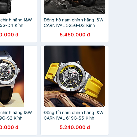
chính hãng I&W
Đồng hồ nam chính hãng I&W
5G-D4 Kính
CARNIVAL 525G-D3 Kính
ống xước,Chống
sapphire ,chống xước,Chống
0.000 đ
5.450.000 đ
o hành dài
nước 30m ,Bảo hành dài
Automatic),Dây
hạn,Máy cơ (Automatic),Dây
iết kế lộ cơ thể
da cao cấp,thiết kế lộ cơ thể
thao
chính hãng I&W
Đồng hồ nam chính hãng I&W
9G-S2 Kính
CARNIVAL 619G-S5 Kính
ống xước,Chống
sapphire ,chống xước,Chống
0.000 đ
5.240.000 đ
o hành chính
nước 50m ,Bảo hành chính
(Automatic),Dây
hãng,Máy cơ (Automatic),Dây