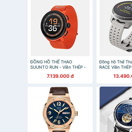
ĐỒNG HỒ THỂ THAO
Đồng hồ Thể Th
SUUNTO RUN - Viền THÉP -
RACE Viền THÉP
CÓ ĐỊNH VỊ GPS - Siêu mỏng
SS050929000 -
7.139.000 đ
13.490.
nhẹ - với hơn 34 môn thể thao
SS050930000 -
khác
SS050931000