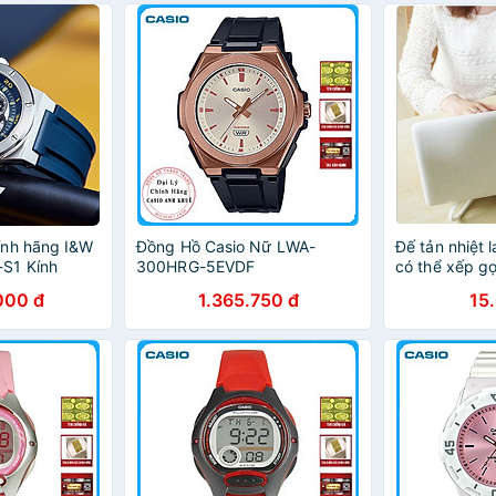
 kế lộ cơ thể
(Automatic),Dây cao su cao
cao su cao cấ
cấp,thiết kế thể thao
thể thao
ính hãng I&W
Đồng Hồ Casio Nữ LWA-
Đế tản nhiệt 
S1 Kính
300HRG-5EVDF
có thể xếp g
g xước,Chống
000 đ
1.365.750 đ
15
ành chính
tomatic),Dây
hiết kế lộ cơ