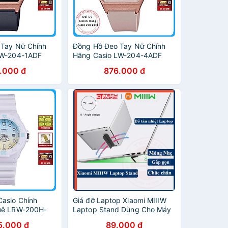
 Tay Nữ Chính
Đồng Hồ Đeo Tay Nữ Chính
LW-204-1ADF
Hãng Casio LW-204-4ADF
Dây Nhựa
.000 đ
876.000 đ
asio Chính
Giá đỡ Laptop Xiaomi MIIIW
uê LRW-200H-
Laptop Stand Dùng Cho Máy
ựa - Thương
Tính Xách Tay Mỏng Nhẹ Có
5.000 đ
89.000 đ
n
Thể Gấp Gọn