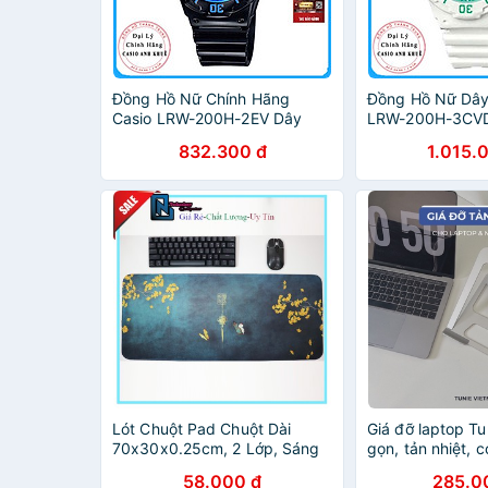
Đồng Hồ Nữ Chính Hãng
Đồng Hồ Nữ Dây
Casio LRW-200H-2EV Dây
LRW-200H-3CVD
Nhựa
Xanh
832.300 đ
1.015.
Lót Chuột Pad Chuột Dài
Giá đỡ laptop Tu
70x30x0.25cm, 2 Lớp, Sáng
gọn, tản nhiệt, c
Đẹp Sắc Nét, Thao Tác Chuột
chỉnh độ cao, c
58.000 đ
285.0
Dễ Dàng