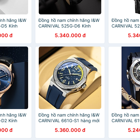
ính hãng I&W
Đồng hồ nam chính hãng I&W
Đồng hồ nam 
-D5 Kính
CARNIVAL 525G-D6 Kính
CARNIVAL 52
g xước,Chống
sapphire ,chống xước,Chống
sapphire ,ch
000 đ
5.340.000 đ
5.34
24 tháng,Máy
nước 30m ,Bảo hành dài
nước 30m ,Bả
Dây da cao
hạn,Máy cơ (Automatic),Dây
hạn,Máy cơ (
ơ thể thao
da cao cấp,thiết kế lộ cơ thể
da cao cấp,th
thao
thao
ính hãng I&W
Đồng hồ nam chính hãng I&W
Đồng hồ nam 
D2 Kính
CARNIVAL 661G-S1 hàng mới
CARNIVAL 61
g xước,Chống
fullbox Kính sapphire ,chống
sapphire ,ch
000 đ
5.360.000 đ
5.24
ành dài
xước,Chống nước ,Bảo hành
nước 50m ,Bả
omatic),Dây
chính hãng,Máy cơ
hãng,Máy cơ 