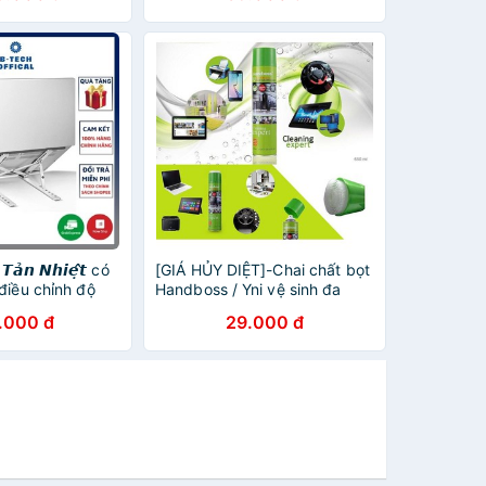
̉𝙣 𝙉𝙝𝙞𝙚̣̂𝙩 có
[GIÁ HỦY DIỆT]-Chai chất bọt
điều chỉnh độ
Handboss / Yni vệ sinh đa
n nhiệt cho
năng, có thể tấy rửa các loại
.000 đ
29.000 đ
Tính Bảng
laptop,PC,LCD, Tv