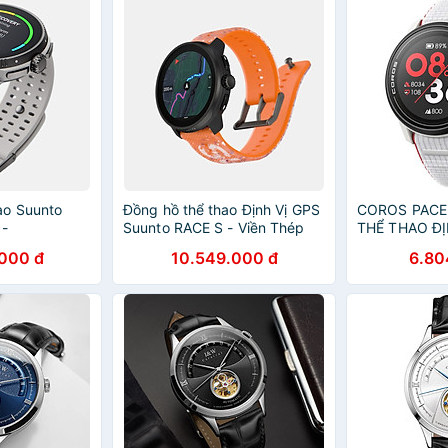
ao Suunto
Đồng hồ thể thao Định Vị GPS
COROS PACE
 -
Suunto RACE S - Viền Thép
THỂ THAO ĐỊ
SS051013000 SS051018000
WPACE3-BLK-
000 đ
10.549.000 đ
6.80
SS051017000 SS051014000
WHT-N , WPA
SS051016000 SS051015000
WPACE3-WHT
,WPACE3-CH