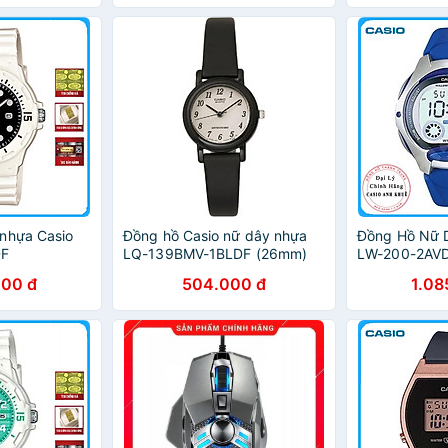
nhựa Casio
Đồng hồ Casio nữ dây nhựa
Đồng Hồ Nữ 
DF
LQ-139BMV-1BLDF (26mm)
LW-200-2AVD
Xanh
000 đ
504.000 đ
1.08