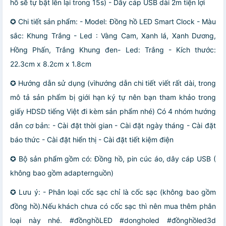
hồ sẽ tự bật lên lại trong 15s) - Dây cáp USB dài 2m tiện lợi
✪ Chi tiết sản phẩm: - Model: Đồng hồ LED Smart Clock - Màu
sắc: Khung Trắng - Led : Vàng Cam, Xanh lá, Xanh Dương,
Hồng Phấn, Trắng Khung đen- Led: Trắng - Kích thước:
22.3cm x 8.2cm x 1.8cm
✪ Hướng dẫn sử dụng (vìhướng dẫn chi tiết viết rất dài, trong
mô tả sản phẩm bị giới hạn ký tự nên bạn tham khảo trong
giấy HDSD tiếng Việt đi kèm sản phẩm nhé) Có 4 nhóm hướng
dẫn cơ bản: - Cài đặt thời gian - Cài đặt ngày tháng - Cài đặt
báo thức - Cài đặt hiển thị - Cài đặt tiết kiệm điện
✪ Bộ sản phẩm gồm có: Đồng hồ, pin cúc áo, dây cáp USB (
không bao gồm adapternguồn)
✪ Lưu ý: - Phân loại cốc sạc chỉ là cốc sạc (không bao gồm
đồng hồ).Nếu khách chưa có cốc sạc thì nên mua thêm phân
loại này nhé. #đồnghồLED #dongholed #đồnghồled3d