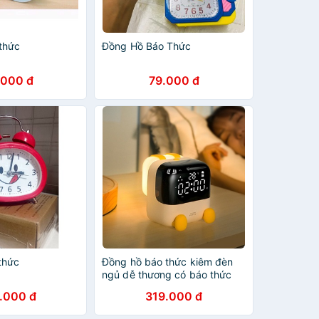
thức
Đồng Hồ Báo Thức
.000 đ
79.000 đ
thức
Đồng hồ báo thức kiêm đèn
ngủ dễ thương có báo thức
.000 đ
319.000 đ