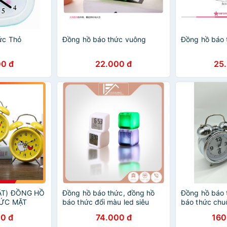
ức Thỏ
Đồng hồ báo thức vuông
Đồng hồ báo 
0 đ
22.000 đ
25
ẬT) ĐỒNG HỒ
Đồng hồ báo thức, đồng hồ
Đồng hồ báo 
HỨC MẶT
báo thức đổi màu led siêu
báo thức chu
HỒ BÁO THỨC
đẹp, siêu bền
hay ngủ quê
0 đ
74.000 đ
160