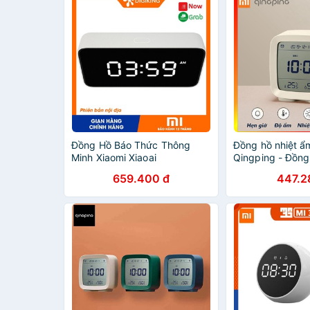
Đồng Hồ Báo Thức Thông
Đồng hồ nhiệt ẩ
Minh Xiaomi Xiaoai
Qingping - Đồng
Xiaomi Qingping
659.400 đ
447.2