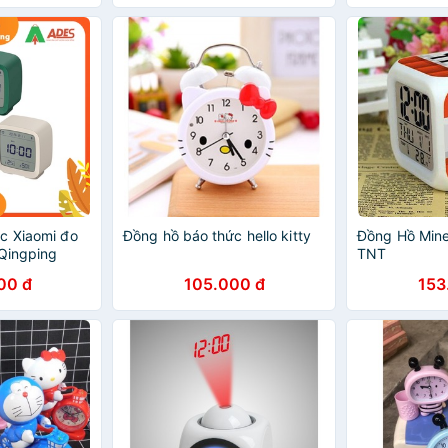
c Xiaomi đo
Đồng hồ báo thức hello kitty
Đồng Hồ Mine
 Qingping
TNT
h - Bảo Hành
00 đ
105.000 đ
153