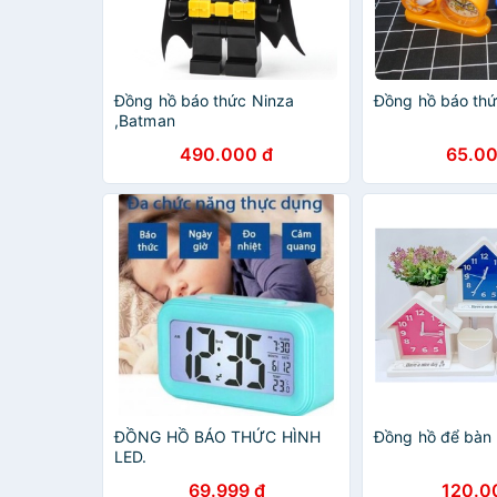
Đồng hồ báo thức Ninza
Đồng hồ báo thứ
,Batman
490.000 đ
65.00
ĐỒNG HỒ BÁO THỨC HÌNH
Đồng hồ để bàn
LED.
69.999 đ
120.0