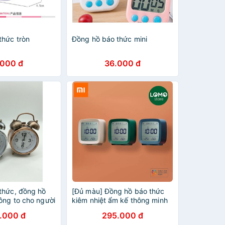
thức tròn
Đồng hồ báo thức mini
.000 đ
36.000 đ
thức, đồng hồ
[Đủ màu] Đồng hồ báo thức
ông to cho người
kiêm nhiệt ẩm kế thông minh
n
Qingping (hàng Xiaomi phân
.000 đ
295.000 đ
phối)