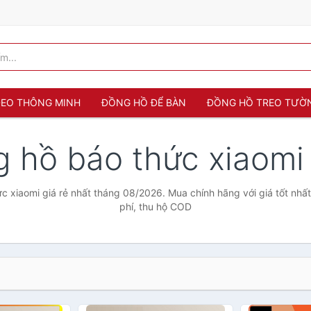
 ĐEO THÔNG MINH
ĐỒNG HỒ ĐỂ BÀN
ĐỒNG HỒ TREO TƯỜ
g hồ báo thức xiaom
c xiaomi giá rẻ nhất tháng 08/2026. Mua chính hãng với giá tốt nhất
phí, thu hộ COD