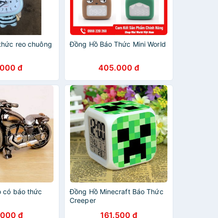
thức reo chuông
Đồng Hồ Báo Thức Mini World
.000 đ
405.000 đ
 có báo thức
Đồng Hồ Minecraft Báo Thức
Creeper
.000 đ
161.500 đ