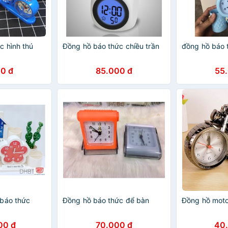
c hình thú
Đồng hồ báo thức chiều trần
đồng hồ báo 
0 đ
85.000 đ
55
 báo thức
Đồng hồ báo thức để bàn
Đồng hồ moto
00 đ
70.000 đ
40