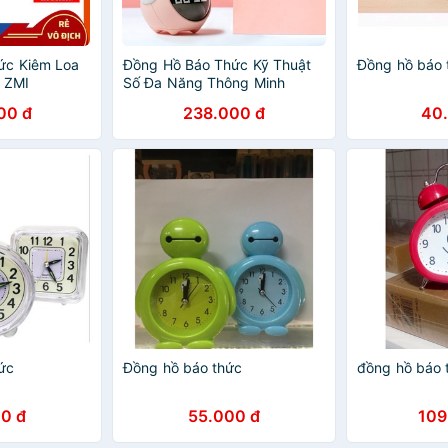
ức Kiêm Loa
Đồng Hồ Báo Thức Kỹ Thuật
Đồng hồ báo 
i ZMI
Số Đa Năng Thông Minh
Chính Hãng
Thương Hiệu Xiaomi
00 đ
238.000 đ
40
ức
Đồng hồ báo thức
đồng hồ báo 
0 đ
55.000 đ
109