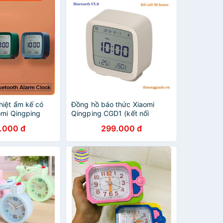
hiệt ẩm kế có
Đồng hồ báo thức Xiaomi
omi Qingping
Qingping CGD1 (kết nối
Mihome, báo nhiệt độ, độ ẩm)
.000 đ
299.000 đ