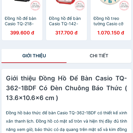
Đồng hồ để bàn
Đồng hồ để bàn
Đồng hồ treo
Casio TQ-218-
Casio TQ-142-
tường Casio cỡ
1DF báo thức, dạ
4DF có báo thức,
lớn IQ-63-7DF có
399.600 đ
317.700 đ
1.070.150 đ
quang cỡ to
dạ quang
dạ quang
(7.7×7.2×4.9 cm)
GIỚI THIỆU
CHI TIẾT
Giới thiệu Đồng Hồ Để Bàn Casio TQ-
362-1BDF Có Đèn Chuông Báo Thức (
13.6×10.6×6 cm )
Đồng hồ báo thức để bàn Casio TQ-362-1BDF có thiết kế xinh
xắn thanh lịch. Đồng hồ có mặt số tròn và hiện thị đầy đủ tính
năng xem giờ, báo thức có dạ quang trên mặt số và kim đồng