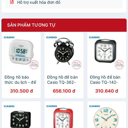
Hỗ trợ xuất hóa đơn đỏ
SẢN PHẨM TƯƠNG TỰ
Đồng hồ báo
Đồng hồ để bàn
Đồng hồ để bàn
thức du lịch - để
Casio TQ-362-
Casio TQ-142-
bàn điện tử Casio
1ADF có đèn
1DFcó báo thức,
310.500 đ
656.100 đ
310.640 đ
PQ-30B-7DF
chuông báo
dạ quang (
màu trắng
thức, dạ quang (
7.7×7.2×4.9 cm )
6X6cm
13.6×10.6×6 cm
)