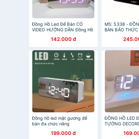
Đồng Hồ Led Để Bàn CÓ
MS: 5338 - ĐỒ
VIDEO HƯỚNG DẪN Đồng Hồ
BÀN BÁO THỨC 
Để Bàn Màn Gương Đa Chức
LED XANH
142.000 đ
245.0
Năng
Đồng hồ led mặt gương để
ĐỒNG HỒ LED Đ
bàn đa chức năng
TƯỜNG DECORD 
)
199.000 đ
169.0