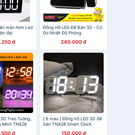
àn màn hình Led
Đồng Hồ LED Để Bàn 3D - Có
iện đại
Đo Nhiệt Độ Phòng
.250 đ
240.000 đ
3D Treo Tường,
[ 6 màu ] Đồng hồ LED 3D để
g Minh TN828
bàn TN828 Smart Clock
.500 đ
150.000 đ