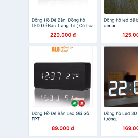
Đồng Hồ Để Bàn, Đồng hồ
Đồng hồ led để 
LED Để Bàn Trang Trí ( Có Loa
decor
BLUETOOH)
220.000 đ
125.0
Đồng Hồ Để Bàn Led Giả Gỗ
Đồng hồ Led 3D 
FPT
tường.
89.000 đ
169.0