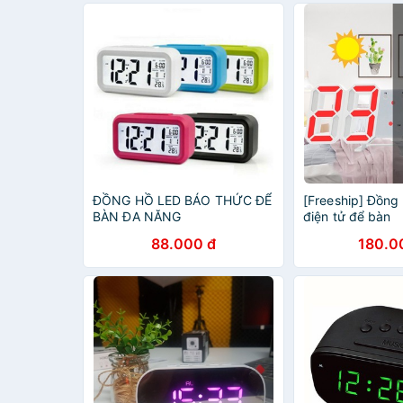
ĐỒNG HỒ LED BÁO THỨC ĐỂ
[Freeship] Đồng
BÀN ĐA NĂNG
điện tử để bàn
88.000 đ
180.0