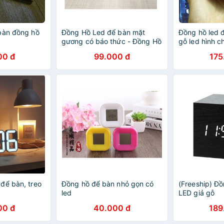
bàn đồng hồ
Đồng Hồ Led để bàn mặt
Đồng hồ led 
gương có báo thức - Đồng Hồ
gỗ led hình c
để bàn - DHB012
00 đ
99.000 đ
175
để bàn, treo
Đồng hồ để bàn nhỏ gọn có
(Freeship) Đ
led
LED giả gỗ
00 đ
40.000 đ
189