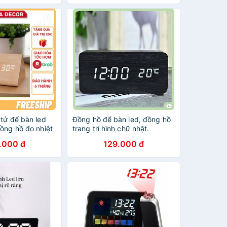
tử để bàn led
Đồng hồ để bàn led, đồng hồ
ồng hồ đo nhiệt
trang trí hình chữ nhật.
n tử bằng gỗ
.000 đ
129.000 đ
àn + Tặng Pin