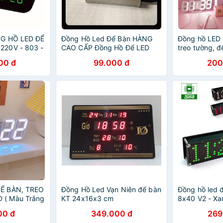
NG HỒ LED ĐỂ
Đồng Hồ Led Để Bàn HÀNG
Đồng hồ LED 
220V - 803 -
CAO CẤP Đồng Hồ Để LED
treo tường, đ
Mini OS001 Đơn Giản Đa Chức
00 đ
99.000 đ
200
Năng
Ể BÀN, TREO
Đồng Hồ Led Vạn Niên để bàn
Đồng hồ led 
( Màu Trắng
KT 24x16x3 cm
8x40 V2 - Xa
00 đ
349.000 đ
269