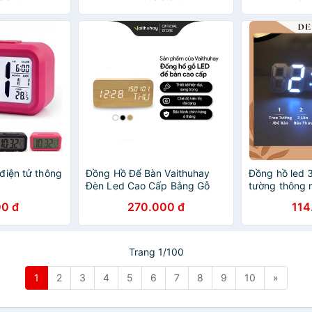
điện tử thông
Đồng Hồ Để Bàn Vaithuhay
Đồng hồ led 
D
Đèn Led Cao Cấp Bằng Gỗ
tường thông
0 đ
270.000 đ
114
Trang 1/100
1
2
3
4
5
6
7
8
9
10
»