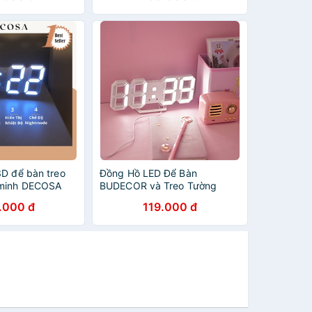
3D để bàn treo
Đồng Hồ LED Để Bàn
 minh DECOSA
BUDECOR và Treo Tường
Sang Trọng
.000 đ
119.000 đ