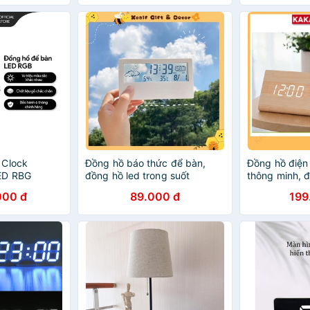
 Clock
Đồng hồ báo thức để bàn,
Đồng hồ điện 
ED RBG
đồng hồ led trong suốt
thông minh, đ
độ phòng điệ
000 đ
89.000 đ
199
đèn led để b