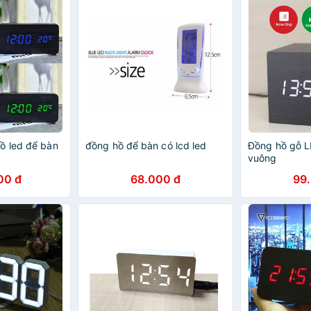
ồ led để bàn
đồng hồ để bàn có lcd led
Đồng hồ gỗ L
vuông
00 đ
68.000 đ
99