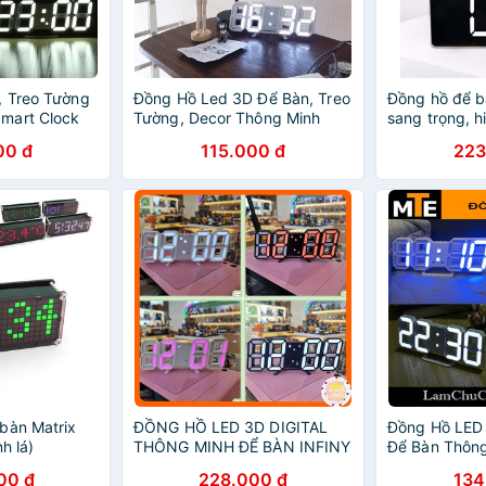
, Treo Tường
Đồng Hồ Led 3D Để Bàn, Treo
Đồng hồ để b
mart Clock
Tường, Decor Thông Minh
sang trọng, h
00 đ
115.000 đ
223
bàn Matrix
ĐỒNG HỒ LED 3D DIGITAL
Đồng Hồ LED 
h lá)
THÔNG MINH ĐỂ BÀN INFINY
Để Bàn Thôn
DECOR
00 đ
228.000 đ
134