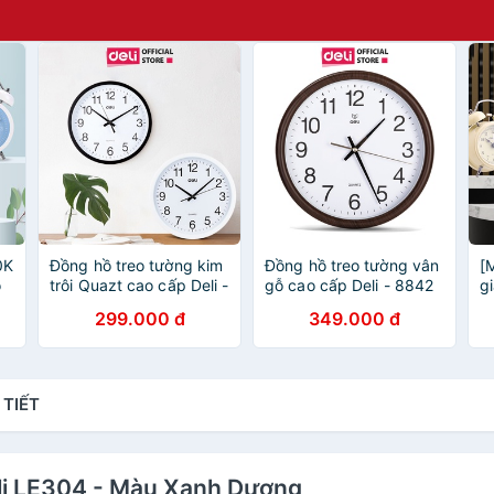
0K
Đồng hồ treo tường kim
Đồng hồ treo tường vân
[
o
trôi Quazt cao cấp Deli -
gỗ cao cấp Deli - 8842
g
Bảo hành 12 tháng, mua
- Kèm móc treo
Đ
299.000 đ
349.000 đ
-
kèm móc treo giá shock
c
- 9005
 TIẾT
eli LE304 - Màu Xanh Dương