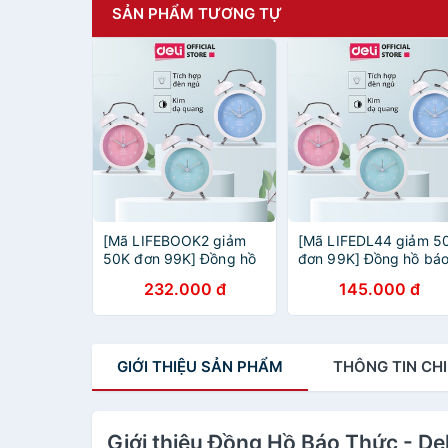
SẢN PHẨM TƯƠNG TỰ
[Mã LIFEBOOK2 giảm
[Mã LIFEDL44 giảm 5
50K đơn 99K] Đồng hồ
đơn 99K] Đồng hồ bá
báo thức Deli - Xanh
thức Deli - Xanh
232.000 đ
145.000 đ
dương/Xanh lá/ Hồng -
dương/Xanh lá/ Hồng 
8802
8802
GIỚI THIỆU
SẢN PHẨM
THÔNG TIN
CHI
Giới thiệu Đồng Hồ Báo Thức - D