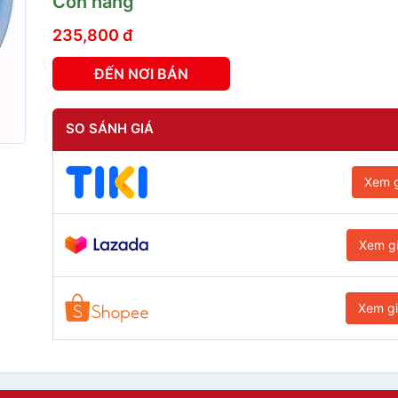
Còn hàng
235,800 đ
ĐẾN NƠI BÁN
SO SÁNH GIÁ
Xem g
Xem g
Xem g