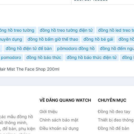
ồng hồ treo tường
đồng hồ treo tường điện tử
đồng hồ led treo 
chuyên dụng
đồng hồ bấm giờ thể thao
đồng hồ bé gái
đồng hồ
n
đồng hồ điện tử để bàn
pômodoro đồng hồ
đồng hồ đếm ng
 pomodoro
đồng hồ báo thức
đồng hồ báo thức điện tử
đồng 
Hair Mist The Face Shop 200ml
VỀ ĐĂNG QUANG WATCH
CHUYÊN MỤC
Giới thiệu
Đồng hồ đeo tay
 các mẫu đồng hồ
Chính sách bảo mật
Thiết bị đeo thông
hồ thông minh,
Điều khoản sử dụng
Đồng hồ để bàn
, để bàn, phụ kiện