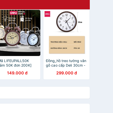
Mã LIFEUPALL50K
Đồng_hồ treo tường vân
iảm 50K đơn 200K]
gỗ cao cấp Deli 30cm -
ồng hồ báo thức có
8842, không tiếng ồn,
149.000 đ
299.000 đ
huông reo Deli 9024
đẹp từng chi tiết - vpp
Diệp Lạc (sỉ/lẻ)