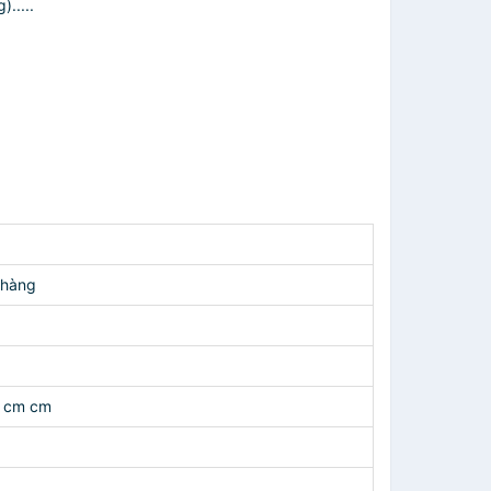
.....
 hàng
6 cm cm