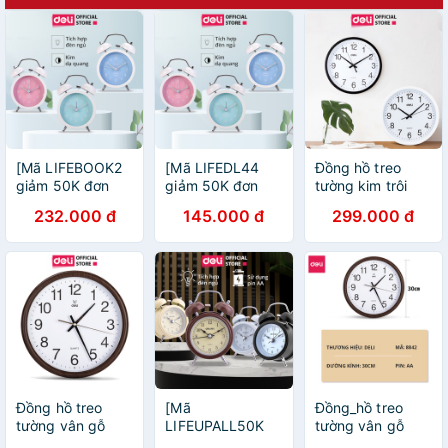
[Mã LIFEBOOK2
[Mã LIFEDL44
Đồng hồ treo
giảm 50K đơn
giảm 50K đơn
tường kim trôi
99K] Đồng hồ
99K] Đồng hồ
Quazt cao cấp
232.000 đ
145.000 đ
299.000 đ
báo thức Deli -
báo thức Deli -
Deli - Bảo hành
Xanh
Xanh
12 tháng, mua
dương/Xanh lá/
dương/Xanh lá/
kèm móc treo giá
Hồng - 8802
Hồng - 8802
shock - 9005
Đồng hồ treo
[Mã
Đồng_hồ treo
tường vân gỗ
LIFEUPALL50K
tường vân gỗ
cao cấp Deli -
giảm 50K đơn
cao cấp Deli