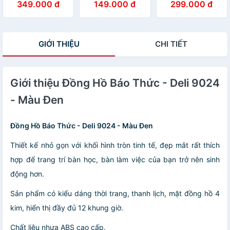
349.000 đ
149.000 đ
299.000 đ
8842 - Kèm móc
200K] Đồng hồ
30cm - 8842,
treo
báo thức có
không tiếng ồn,
chuông reo Deli
đẹp từng chi tiết
9024
- vpp Diệp Lạc
GIỚI THIỆU
CHI TIẾT
(sỉ/lẻ)
Giới thiệu Đồng Hồ Báo Thức - Deli 9024
- Màu Đen
Đồng Hồ Báo Thức - Deli 9024 - Màu Đen
Thiết kế nhỏ gọn với khối hình tròn tinh tế, đẹp mắt rất thích
hợp để trang trí bàn học, bàn làm việc của bạn trở nên sinh
động hơn.
Sản phẩm có kiểu dáng thời trang, thanh lịch, mặt đồng hồ 4
kim, hiển thị đầy đủ 12 khung giờ.
Chất liệu nhựa ABS cao cấp.