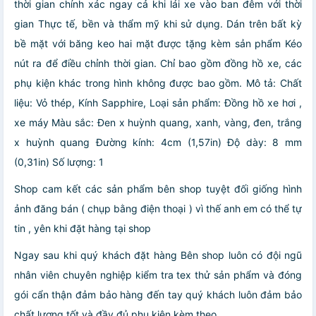
thời gian chính xác ngay cả khi lái xe vào ban đêm với thời
gian Thực tế, bền và thẩm mỹ khi sử dụng. Dán trên bất kỳ
bề mặt với băng keo hai mặt được tặng kèm sản phẩm Kéo
nút ra để điều chỉnh thời gian. Chỉ bao gồm đồng hồ xe, các
phụ kiện khác trong hình không được bao gồm. Mô tả: Chất
liệu: Vỏ thép, Kính Sapphire, Loại sản phẩm: Đồng hồ xe hơi ,
xe máy Màu sắc: Đen x huỳnh quang, xanh, vàng, đen, trắng
x huỳnh quang Đường kính: 4cm (1,57in) Độ dày: 8 mm
(0,31in) Số lượng: 1
Shop cam kết các sản phẩm bên shop tuyệt đối giống hình
ảnh đăng bán ( chụp bằng điện thoại ) vì thế anh em có thể tự
tin , yên khi đặt hàng tại shop
Ngay sau khi quý khách đặt hàng Bên shop luôn có đội ngũ
nhân viên chuyên nghiệp kiểm tra tex thử sản phẩm và đóng
gói cẩn thận đảm bảo hàng đến tay quý khách luôn đảm bảo
chất lượng tốt và đầy đủ phụ kiện kèm theo