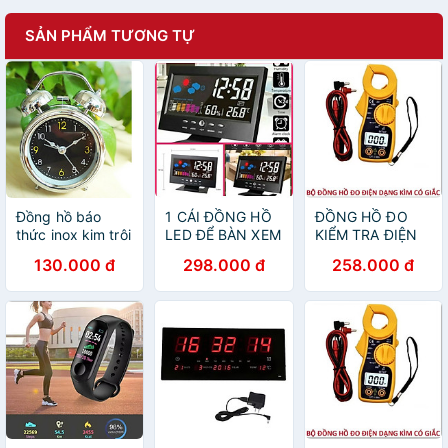
SẢN PHẨM TƯƠNG TỰ
Đồng hồ báo
1 CÁI ĐỒNG HỒ
ĐỒNG HỒ ĐO
thức inox kim trôi
LED ĐỂ BÀN XEM
KIỂM TRA ĐIỆN
GIỜ BÁO NHIỆT
VẶN NĂNG
130.000 đ
298.000 đ
258.000 đ
ĐỘ NGÀY THÁNG
DẠNG KẸP CAO
NĂM THỨ THỜI
CẤP NHƯ HÌNH
TIẾT
HÀNG CHUẨN