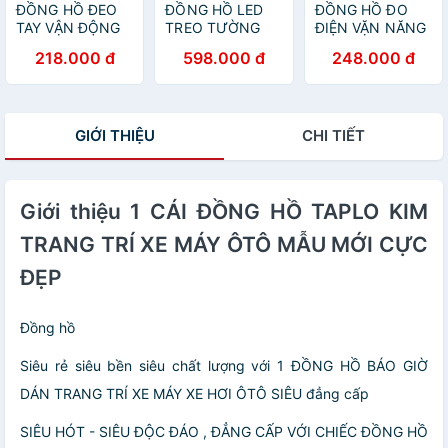
ĐỒNG HỒ ĐEO
ĐỒNG HỒ LED
ĐỒNG HỒ ĐO
TAY VẬN ĐỘNG
TREO TƯỜNG
ĐIỆN VẶN NĂNG
ĐO NHỊP TIM
BÁO GIỜ NHIỆT
DẠNG KẸP KỸ
218.000 đ
598.000 đ
248.000 đ
BƯỚC CHÂN
ĐỘ NGÀY THÁNG
THUẬT SỐ
THỂ THAO
NĂM THỨ ĐA
THÔNG MINH
NĂNG
GIỚI THIỆU
CHI TIẾT
Giới thiệu 1 CÁI ĐỒNG HỒ TAPLO KIM
TRANG TRÍ XE MÁY ÔTÔ MẪU MỚI CỰC
ĐẸP
Đồng hồ
Siêu rẻ siêu bền siêu chất lượng với 1 ĐỒNG HỒ BÁO GIỜ
DÁN TRANG TRÍ XE MÁY XE HƠI ÔTÔ SIÊU đẳng cấp
SIÊU HÓT - SIÊU ĐỘC ĐÁO , ĐẲNG CẤP VỚI CHIẾC ĐỒNG HỒ