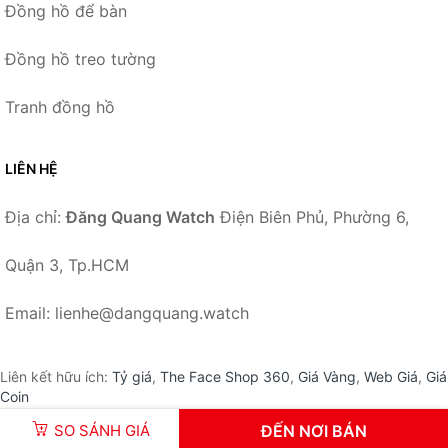
Đồng hồ để bàn
Đồng hồ treo tường
Tranh đồng hồ
LIÊN HỆ
Địa chỉ:
Đăng Quang Watch
Điện Biên Phủ, Phường 6,
Quận 3, Tp.HCM
Email: lienhe@dangquang.watch
Liên kết hữu ích:
Tỷ giá
,
The Face Shop 360
,
Giá Vàng
,
Web Giá
,
Giá
Coin
SO SÁNH GIÁ
ĐẾN NƠI BÁN
© 2026 –
DangQuang.Watch
-
Đăng Quang Watch
.