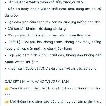
▪️ Bảo vệ Apple Watch tránh khỏi trầy xước,va đập...
▪️ Dán kín body Apple Watch khỏi xước tăm, bong sơn khi sử
dụng ốp...
▪️ Tạo cảm giác cầm chắc tay hơn khi sử dụng miếng dán skin
▪️ Cắt tạo sẵn khuôn - dễ dàng sử dụng
▪️ Công nghệ cắt mới nhất cho sản phẩm hoàn thiện cao
▪️ Chất liệu 3M phủ lớp chống thấm, chống bay màu, chống
xước phù hợp dán mọi nhu cầu khách hàng
▪️ Lớp keo bám dính & chịu nhiệt cao, không ảnh hưởng đến
Apple Watch khi lột ra
▪️ Khuôn sẵn, được cắt CNC siêu chuẩn về chỉ việc sử dụng
CAM KẾT KHI MUA HÀNG TẠI AZSKIN.VN
👍 Cam kết sản phẩm chất lượng 100% so với hình ảnh quảng
cáo
👍 Mọi thông tin quảng cáo đều phù hợp với sản phẩm thực