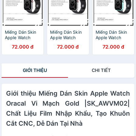
Dễ Dán Tại Nhà
Nhà
Nhà
Miếng Dán Skin
Miếng Dán Skin
Miếng Dán Skin
Apple Watch
Apple Watch
Apple Watch
Xám Nhám
Oracal Cacbon
Oracal Xanh
72.000 đ
72.000 đ
72.000 đ
|SK_AWORC05|
Xám
Ngọc
Chất Liệu Film
|SK_AWCB01|
|SK_AWORC14|
Oracal Nhập
Chất Liệu Film
Chất Liệu Film
Khẩu, Khuôn Cắt
Nhập Khẩu, Tạo
Nhập Khẩu, Tạo
GIỚI THIỆU
CHI TIẾT
CNC Sẵn, Dễ
Khuôn Cắt CNC,
Khuôn Cắt CNC,
Dán Tại Nhà
Dễ Dán Tại Nhà
Dễ Dán Tại Nhà
Giới thiệu Miếng Dán Skin Apple Watch
Oracal Vi Mạch Gold |SK_AWVM02|
Chất Liệu Film Nhập Khẩu, Tạo Khuôn
Cắt CNC, Dễ Dán Tại Nhà