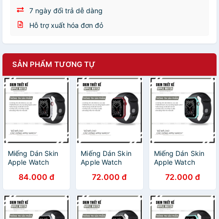
7 ngày đổi trả dễ dàng
Hỗ trợ xuất hóa đơn đỏ
SẢN PHẨM TƯƠNG TỰ
Miếng Dán Skin
Miếng Dán Skin
Miếng Dán Skin
Apple Watch
Apple Watch
Apple Watch
Oracal Vi Mạch
Oracal Đỏ Bóng
Oracal Xanh
84.000 đ
72.000 đ
72.000 đ
Bạc
|SK_AWORC15|
|SK_AWORC12B|
|SK_AWVM01|
Chất Liệu Film
Chất Liệu Film
Chất Liệu Oracal
3M Nhập Khẩu,
Nhập Khẩu,
Chính Hãng,
Tạo Khuôn Cắt
Khuôn Dán Full
Khuôn Cắt CNC,
CNC, Dễ Dán Tại
Body, Dễ Dán Tại