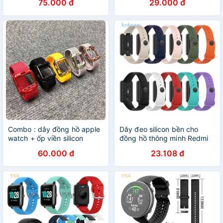
75.000 đ
29.000 đ
Combo : dây đồng hồ apple
Dây đeo silicon bền cho
watch + ốp viền silicon
đồng hồ thông minh Redmi
apple watch
60.000 đ
23.108 đ