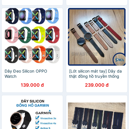
Dây Đeo Silicon OPPO
[Lót silicon mát tay] Dây da
Watch
thật đồng hồ truyền thống
kết hợp silicon mặt trong
139.000 đ
239.000 đ
size 20mm 22mm