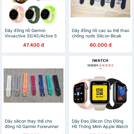
Dây đồng hồ Garmin
Dây đồng hồ cao su thể thao
Vivoactive 3S/4S/Active S
chống nước Silicon Blcak
silicon cao cấp siêu mềm
47.400 đ
60.000 đ
phong cách thể thao nhiều
màu 18mm – Dây silicon
Dây silicon thay thế cho
Dây Đeo Silicon Cho Đồng
đồng hồ Garmin Forerunner
Hồ Thông Minh Apple Watch
F45 45S
Iwatch