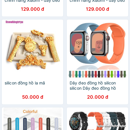
chính hãng Xiaomi - dây đeo
chính hãng Xiaomi - dây đeo
silicon thay thế miband 5
silicon thay thế miband 6
129.000 đ
129.000 đ
silicon đồng hồ la mã
Dây đeo đồng hồ silicon
silicon Dây đeo đồng hồ
bằng silicon mềm cho
50.000 đ
20.000 đ
Silicone Apple Watch Strap
6 Series SE 5 4 3 2 1 Dây
đeo đồng hồ cao su 44MM
40MM cho iWatch 4/5
42MM 38MM Vòng đeo tay
Tali Jam