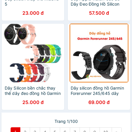
5
Dây Đeo Đồng Hồ Silicon
38/40/42/44mm
23.000 đ
57.500 đ
Dây Silicon bền chắc thay
Dây silicon đồng hồ Garmin
thế dây đeo đồng hồ Garmin
Forerunner 245/645 dây
Vivoactive 3 Music
20mm vân carbon màu đen
25.000 đ
69.000 đ
Trang 1/100