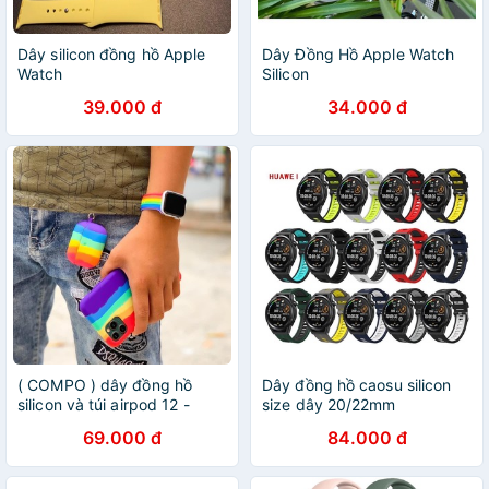
Dây silicon đồng hồ Apple
Dây Đồng Hồ Apple Watch
Watch
Silicon
39.000 đ
34.000 đ
( COMPO ) dây đồng hồ
Dây đồng hồ caosu silicon
silicon và túi airpod 12 -
size dây 20/22mm
airpodpro 7 màu silicon
69.000 đ
84.000 đ