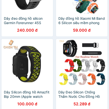
Dây đeo đồng hồ silicon
Dây đồng hồ Xiaomi Mi Band
Garmin Forerunner 45S
6 Silicon siêu mềm phong
(18mm)
cách thể thao nhiều màu -
240.000 đ
59.000 đ
Dây silicon MiBand 6
Dây Silicon đồng hồ Amazfit
Dây Đeo Silicon Chống
Bip 20mm (Apple watch
Thấm Nước Cho Đồng Hồ
edition)
Realme
100.000 đ
52.289 đ