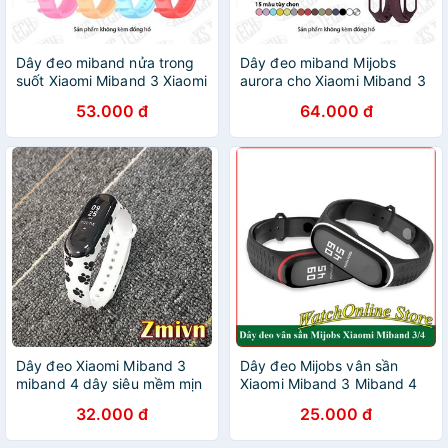
Dây đeo miband nửa trong
Dây đeo miband Mijobs
suốt Xiaomi Miband 3 Xiaomi
aurora cho Xiaomi Miband 3
Miband 4
Xiaomi Miband 4
53.000 đ
64.000 đ
Dây đeo Xiaomi Miband 3
Dây đeo Mijobs vân sần
miband 4 dây siêu mềm mịn
Xiaomi Miband 3 Miband 4
32.000 đ
25.000 đ