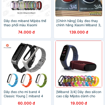
Dây đeo miband Mijobs thể
[Chính hãng] Dây đeo thay
thao phối màu Xiaomi
chính hãng Xiaomi Miband 3,
Miband 3 Xiaomi Miband 4
Miband 4, Miband 5 Miband
74.000 đ
139.000 đ
6
Dây đeo cho mi band 4
[Miband 3/4] Dây đeo silicon
Classic Young | miband 4
cao cấp Mijobs dành cho
Xiaomi miband 3/4
60.000 đ
19.000 đ