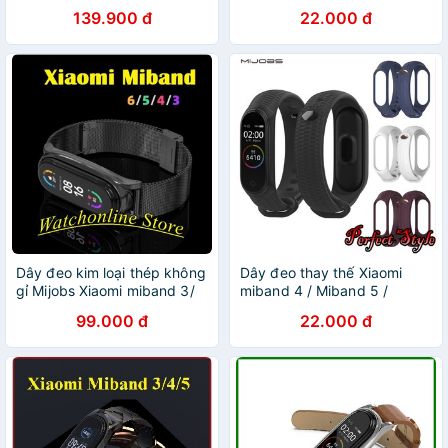
4
139.900 đ
22.000 đ
Dây đeo kim loại thép không
Dây đeo thay thế Xiaomi
gỉ Mijobs Xiaomi miband 3/
miband 4 / Miband 5 /
miband 4/ miband 5/
miband 3 Miband 6 Aurora
99.000 đ
22.000 đ
miband 6
khóa kim cương