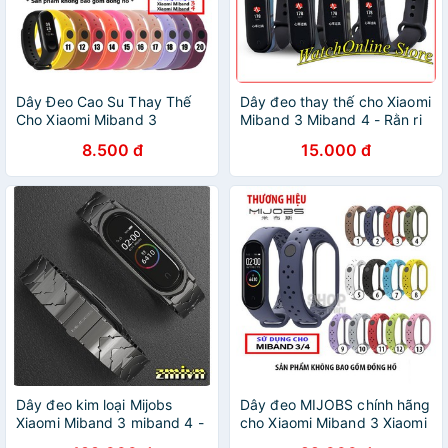
Dây Đeo Cao Su Thay Thế
Dây đeo thay thế cho Xiaomi
Cho Xiaomi Miband 3
Miband 3 Miband 4 - Rằn ri
Miband 4
8.500 đ
15.000 đ
Dây đeo kim loại Mijobs
Dây đeo MIJOBS chính hãng
Xiaomi Miband 3 miband 4 -
cho Xiaomi Miband 3 Xiaomi
Vảy Rồng
Miband 4