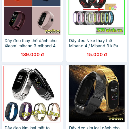
Dây đeo thay thế dành cho
Dây đeo Nike thay thế
Xiaomi miband 3 miband 4
Miband 4 / Miband 3 kiểu
chính hãng
dáng thể thao
139.000 đ
15.000 đ
Dây đeo kim loại mắt to
Dây đeo kim loại dành cho