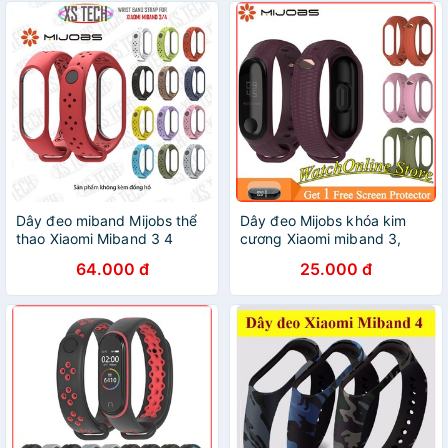
Dây đeo miband Mijobs thể
Dây đeo Mijobs khóa kim
thao Xiaomi Miband 3 4
cương Xiaomi miband 3,
miband 4 , Miband 5
64.000 đ
25.000 đ