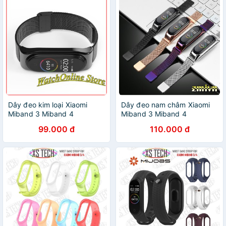
Dây đeo kim loại Xiaomi
Dây đeo nam châm Xiaomi
Miband 3 Miband 4
Miband 3 Miband 4
99.000 đ
110.000 đ