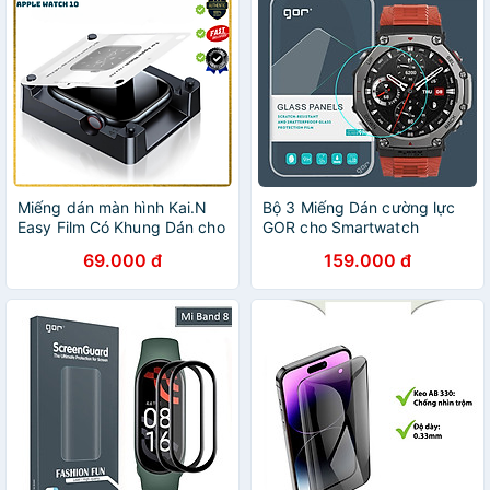
Miếng dán màn hình Kai.N
Bộ 3 Miếng Dán cường lực
Easy Film Có Khung Dán cho
GOR cho Smartwatch
Apple Watch Series 10 ,
Amazfit T-Rex 3 - Hàng
69.000 đ
159.000 đ
Chống Trầy Xước, Chống
Chính Hãng
Bám Vân Tay_ Hàng chính
hãng