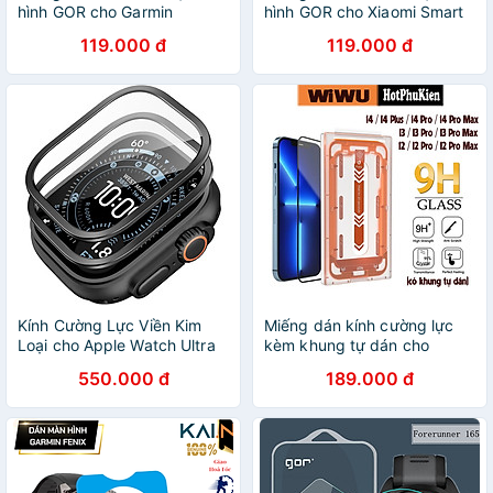
hình GOR cho Garmin
hình GOR cho Xiaomi Smart
Vivoactive 5 / Garmin
Band 10 (Hộp 5 Miếng) -
119.000 đ
119.000 đ
Vivoactive 6 - Hàng Chính
Hàng Chính Hãng
Hãng
Kính Cường Lực Viền Kim
Miếng dán kính cường lực
Loại cho Apple Watch Ultra
kèm khung tự dán cho
3 49mm ESR Armorite
iPhone 12 13 14 Pro Max 14
550.000 đ
189.000 đ
Screen Protector – Hàng
Plus hiệu WiWU iVista - vát
Chính Hãng
cạnh 2.5D, chống bám vân
tay, mỏng 0.3mm - Hàng
nhập khẩu