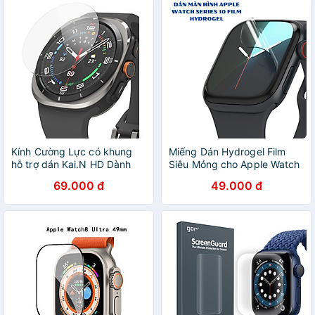
Kính Cường Lực có khung
Miếng Dán Hydrogel Film
hỗ trợ dán Kai.N HD Dành
Siêu Mỏng cho Apple Watch
Cho Samsung Galaxy Watch
Series 10, chống trầy xước,
69.000 đ
49.000 đ
Ultra/ Galaxy Watch 7/
tự phục hồi_ Hàng chính
Galaxy Watch 8_ Hàng chính
hãng
hãng