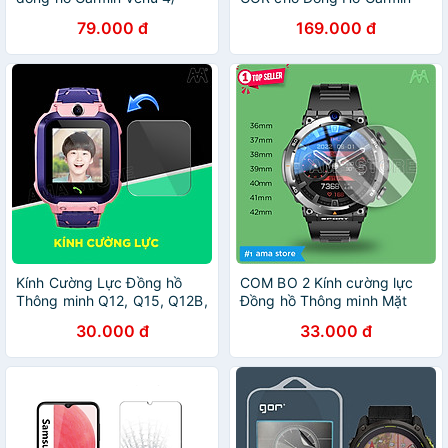
Venu 3/ Venu 3S/ Venu SQ/
Fenix 7 / 7S / 7X / Garmin
79.000 đ
169.000 đ
Vivoactive 5/ 6, GOR, bộ
Epix Gen 2 - Hàng Chính
gồm 5 miếng_ Hàng chính
Hãng
hãng
Kính Cường Lực Đồng hồ
COM BO 2 Kính cường lực
Thông minh Q12, Q15, Q12B,
Đồng hồ Thông minh Mặt
D06S, LT31, DH11, G2, A28,
tròn 36mm 37mm 38mm
30.000 đ
33.000 đ
DS60, M80, Q16S, K10 Kích
39mm 40mm 41mm 42mm
thước 30mm x 35mm Hàng
Bảo vệ màn hình chống bể
nhập khẩu
vỡ Hàng nhập khẩu