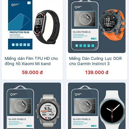
Miếng dán Film TPU HD cho
Miếng Dán Cường Lực GOR
đồng hồ Xiaomi Mi band
cho Garmin Instinct 3
3/4/5/6/7/8/9/10, GOR, bộ
Amoled Solar 45mm / 50mm
59.000 đ
139.000 đ
gồm 5 miếng_ Hàng Chính
- Hàng Chính Hãng
Hãng