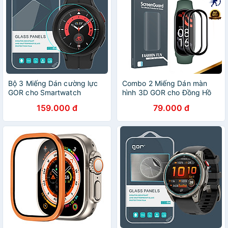
Bộ 3 Miếng Dán cường lực
Combo 2 Miếng Dán màn
GOR cho Smartwatch
hình 3D GOR cho Đồng Hồ
Galaxy Watch 5 / Galaxy
Xiaomi Miband 8/ Mi band 9/
159.000 đ
79.000 đ
Watch 5 Pro- Hàng Chính
Mi band 10/ Miband 7/
Hãng
Miband 6 Kai.N_ Hàng chính
hãng