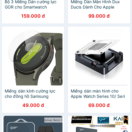
Bộ 3 Miếng Dán cường lực
Miếng Dàn Màn Hình Dux
GOR cho Smartwatch
Ducis Dành Cho Apple
Huawei Watch GT5/ GT5 Pro
Watch 10/ 9 / 8 / 7 / 6 / 5 / 4
159.000 đ
99.000 đ
- Hàng Chính Hãng
/ SE / SE 2, Chất liệu PMMA,
bộ 2 miếng_ Hàng chính
hãng
Miếng dán kính cường lực
Miếng dán màn hình cho
cho đồng hồ Samsung
Apple Watch Series 10/ Seri
Galaxy Watch Ultra/ Galaxy
4-9/ Apple Watch Ultra
49.000 đ
69.000 đ
Watch 7 44/40mm Full HD
Kai.N Easy Film Có Khung
Clear 2.5D_ Hàng chính hãng
Dán, Chống Trầy Xước,
Chống Bám Vân Tay_Hàng
Chính Hãng