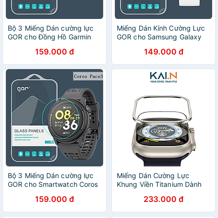
Bộ 3 Miếng Dán cường lực
Miếng Dán Kính Cường Lực
GOR cho Đồng Hồ Garmin
GOR cho Samsung Galaxy
Fenix 7 Pro / 7S Pro / 7X Pro
Watch8 40mm / 44mm &
159.000 đ
149.000 đ
/ Garmin Epix Pro Gen 2 Size
Galaxy Watch8 Classic
42mm/47mm/51mm - Hàng
46mm - Hàng Chính Hãng
Chính Hãng
Bộ 3 Miếng Dán cường lực
Miếng Dán Cường Lực
GOR cho Smartwatch Coros
Khung Viền Titanium Dành
Pace 3/ Coros Pace Pro/
Cho Apple Watch Ultra Kai.N
159.000 đ
233.000 đ
Coros Apex 2/ Apex 2 Pro -
TitanGlass - Hàng Chính
Hàng Chính Hãng
Hãng