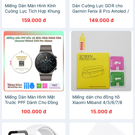
Miếng Dán Màn Hình Kính
Dán Cường Lực GOR cho
Cường Lực Tích Hợp Khung
Garmin Fenix 8 Pro Amoled /
Viền Kim Loại cho Apple
Garmin Fenix 8 Pro MicroLED
159.000 đ
149.000 đ
Watch Ultra / Apple Watch
Size 47mm / 51mm - Hàng
Ultra 2 49mm - Hàng Chính
Chính Hãng
Hãng
Miếng Dán Màn Hình Mặt
Miếng dán cho đồng hồ
Trước PPF Dành Cho Đồng
Xiaomi Miband 4/5/6/7/8
Hồ Thông Minh Huawei GT2
Hydrogel Film_ Hàng chính
100.000 đ
15.000 đ
Pro 46mm- Hàng Chính
hãng
Hãng