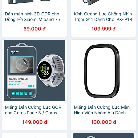
Dán màn hình 3D GOR cho
Kính Cường Lực Chống Nhìn
Đồng Hồ Xiaomi Miband 7 /
Trộm G11 Dành Cho iPX-iP14
Xiaomi Smart Band 7 Pro/
- Dán Full Màn Hình - Hàng
69.000 đ
109.999 đ
Miband 8/ Mi band 9/ Mi
nhập khẩu
band 10/ Miband 6 (Bộ 2
Miếng) - Hàng Chính Hãng
Miếng Dán Cường Lực GOR
Miếng Dán Cường Lực Màn
cho Coros Pace 3 / Coros
Hình Viền Nhôm Alu Dành
Pace Pro / Coros Nomad /
Cho Apple Watch Ultra,
149.000 đ
130.000 đ
Coros Apex 4 / Coros Pace
Kai.N AluGlass - Hàng Chính
4 - Hàng Chính Hãng
Hãng