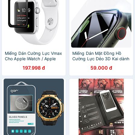
Miếng Dán Cường Lực Vmax
Miếng Dán Mặt Đồng Hồ
Cho Apple iWatch / Apple
Cường Lực Dẻo 3D Kai dành
Watch 38mm Full keo -
cho Apple Watch- Hàng
197.998 đ
59.000 đ
Hàng Chính Hãng
chính hãng