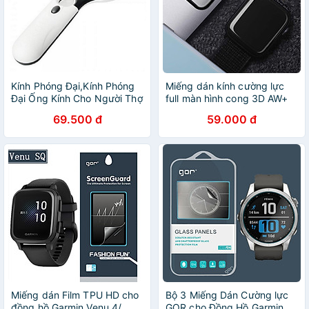
Kính Phóng Đại,Kính Phóng
Miếng dán kính cường lực
Đại Ống Kính Cho Người Thợ
full màn hình cong 3D AW+
Kim Hoàn Tiền Xu 206762(
cho Apple Watch _Hàng
69.500 đ
59.000 đ
hàng nhập khẩu )
chính hãng
Miếng dán Film TPU HD cho
Bộ 3 Miếng Dán Cường lực
đồng hồ Garmin Venu 4/
GOR cho Đồng Hồ Garmin