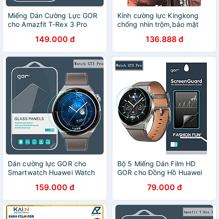
Miếng Dán Cường Lực GOR
Kính cường lực Kingkong
cho Amazfit T-Rex 3 Pro
chống nhìn trộm,bảo mật
Size 44mm / 48mm - Hàng
thông tin dành cho iPhone
149.000 đ
136.888 đ
Chính Hãng
17 series - Full Hộp - Hàng
Nhập Khẩu
Dán cường lực GOR cho
Bộ 5 Miếng Dán Film HD
Smartwatch Huawei Watch
GOR cho Đồng Hồ Huawei
GT3 46mm/ GT3 Pro/
Watch GT 3 Pro_ Hàng chính
159.000 đ
79.000 đ
Huawei Watch GT Runner/
hãng
Huawei Watch GT4 - Hàng
Chính Hãng