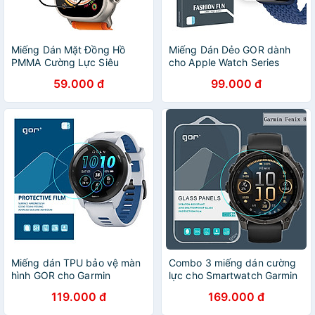
Miếng Dán Mặt Đồng Hồ
Miếng Dán Dẻo GOR dành
PMMA Cường Lực Siêu
cho Apple Watch Series
Mỏng Kai dành cho Apple
4/5/6/SE Size 40/44mm (Bộ
59.000 đ
99.000 đ
Watch 7/8 Ultra 49mm_
3 Miếng) - Hàng Nhập Khẩu
Hàng Chính Hãng
Miếng dán TPU bảo vệ màn
Combo 3 miếng dán cường
hình GOR cho Garmin
lực cho Smartwatch Garmin
Forerunner 265 / Garmin
Fenix 8/ Fenix E, GOR chống
119.000 đ
169.000 đ
Forerunner 265S - Hàng
vân tay trầy xước_ Hàng
Chính Hãng
chính hãng