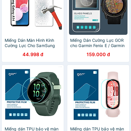
Miếng Dán Màn Hình Kính
Miếng Dán Cường Lực GOR
Cường Lực Cho SamSung
cho Garmin Fenix E / Garmin
A14 5G, A13 4G/5G, A23
Enduro 3 / Garmin Fenix 8
44.998 đ
159.000 đ
4G/5G, A33, A53, A73, A04,
Amoled / Garmin Fenix 8
A04s Chính Hãng Glass Pro
Solar Size 43/47/51mm -
9H - Hàng chính Hãng
Hàng Chính Hãng
Miếng dán TPU bảo vệ màn
Miếng dán TPU bảo vệ màn