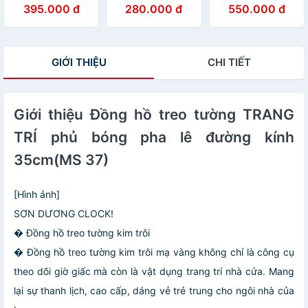
tráng gương cây
Họa Tiết Hươu
điệu họa tiết
395.000 đ
280.000 đ
550.000 đ
tùng tranh phòng
Nghệ Thuật Đẹp
sang trọng khổ
khách quà tặng
- Tranh Tráng
dọc kèm đinh
tân gia kèm đinh
Gương Đồng Hồ
treo
Cao Cấp
GIỚI THIỆU
CHI TIẾT
Giới thiệu Đồng hồ treo tường TRANG
TRÍ phủ bóng pha lê đường kính
35cm(MS 37)
[Hình ảnh]
SƠN DƯƠNG CLOCK!
� Đồng hồ treo tường kim trôi
� Đồng hồ treo tường kim trôi mạ vàng không chỉ là công cụ
theo dõi giờ giấc mà còn là vật dụng trang trí nhà cửa. Mang
lại sự thanh lịch, cao cấp, dáng vẻ trẻ trung cho ngôi nhà của