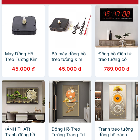
Máy Đồng Hồ
Bộ máy đồng hồ
Đồng hồ điện tử
Treo Tường Kim
treo tường kim
treo tường có
Trôi
trôi và 3 cây kim
đèn LED
45.000 đ
45.000 đ
789.000 đ
kèm theo ốc vít
(ẢNH THẬT)
Đồng Hồ Treo
Tranh treo tường
Tranh đồng hồ
Tường Trang Trí
đồng hồ cách