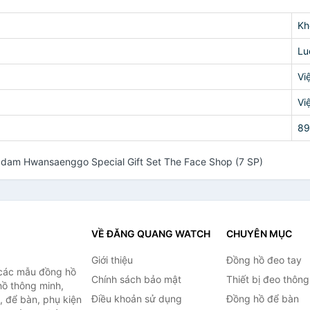
Kh
Lu
Vi
Vi
89
dam Hwansaenggo Special Gift Set The Face Shop (7 SP)
VỀ ĐĂNG QUANG WATCH
CHUYÊN MỤC
Giới thiệu
Đồng hồ đeo tay
 các mẫu đồng hồ
Chính sách bảo mật
Thiết bị đeo thông
hồ thông minh,
Điều khoản sử dụng
Đồng hồ để bàn
, để bàn, phụ kiện