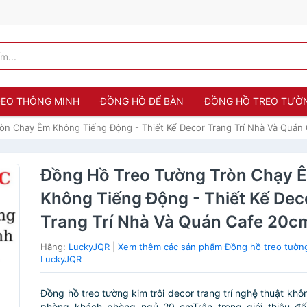
 ĐEO THÔNG MINH
ĐỒNG HỒ ĐỂ BÀN
ĐỒNG HỒ TREO TƯỜ
òn Chạy Êm Không Tiếng Động - Thiết Kế Decor Trang Trí Nhà Và Quán
Đồng Hồ Treo Tường Tròn Chạy 
Không Tiếng Động - Thiết Kế Dec
Trang Trí Nhà Và Quán Cafe 20c
Hãng:
LuckyJQR
|
Xem thêm các sản phẩm Đồng hồ treo tườn
LuckyJQR
Đồng hồ treo tường kim trôi decor trang trí nghệ thuật khô
phòng khách phòng ngủ 20 cmTrân trọng giới thiệu đ