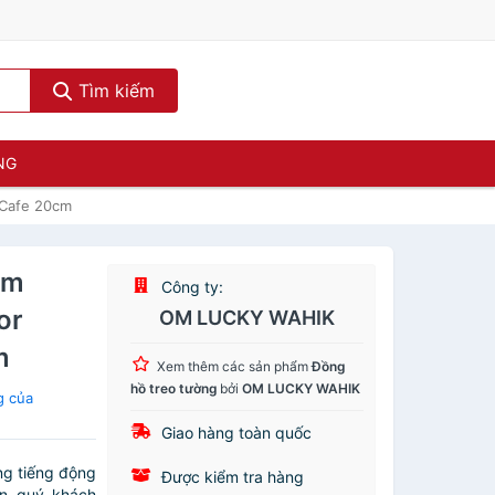
Tìm kiếm
NG
 Cafe 20cm
Êm
Công ty:
or
OM LUCKY WAHIK
m
Xem thêm các sản phẩm
Đồng
hồ treo tường
bởi
OM LUCKY WAHIK
g của
Giao hàng toàn quốc
ng tiếng động
Được kiểm tra hàng
ến quý khách