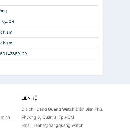
ông
ckyJQR
ệt Nam
ệt Nam
50142369129
LIÊN HỆ
Địa chỉ:
Đăng Quang Watch
Điện Biên Phủ,
 minh
Phường 6, Quận 3, Tp.HCM
Email: lienhe@dangquang.watch