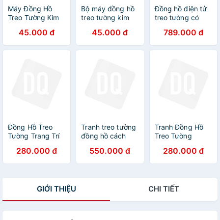
Máy Đồng Hồ
Bộ máy đồng hồ
Đồng hồ điện tử
Treo Tường Kim
treo tường kim
treo tường có
Trôi
trôi và 3 cây kim
đèn LED
45.000 đ
45.000 đ
789.000 đ
kèm theo ốc vít
Đồng Hồ Treo
Tranh treo tường
Tranh Đồng Hồ
Tường Trang Trí
đồng hồ cách
Treo Tường
Họa Tiết Hươu
điệu họa tiết
Trang Trí - Đồng
280.000 đ
550.000 đ
280.000 đ
Nghệ Thuật Đẹp
sang trọng khổ
Hồ Họa Tiết
- Tranh Tráng
dọc kèm đinh
Công Giáo Cao
Gương Đồng Hồ
treo
Cấp
Cao Cấp
GIỚI THIỆU
CHI TIẾT