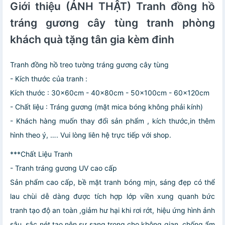
Giới thiệu (ẢNH THẬT) Tranh đồng hồ
tráng gương cây tùng tranh phòng
khách quà tặng tân gia kèm đinh
Tranh đồng hồ treo tường tráng gương cây tùng
- Kích thước của tranh :
Kích thước : 30x60cm - 40x80cm - 50x100cm - 60x120cm
- Chất liệu : Tráng gương (mặt mica bóng không phải kính)
- Khách hàng muốn thay đổi sản phẩm , kích thước,in thêm
hình theo ý, …. Vui lòng liên hệ trực tiếp với shop.
***Chất Liệu Tranh
- Tranh tráng gương UV cao cấp
Sản phẩm cao cấp, bề mặt tranh bóng mịn, sáng đẹp có thể
lau chùi dễ dàng được tích hợp lớp viền xung quanh bức
tranh tạo độ an toàn ,giảm hư hại khi rơi rớt, hiệu ứng hình ảnh
sâu, sắc nét tạo nên sự sang trọng cho không gian, chống ẩm