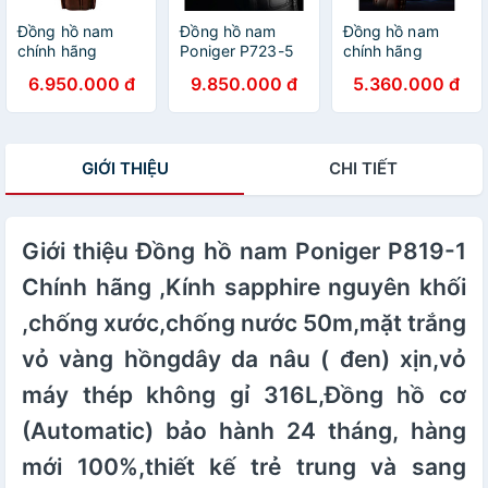
(Automatic) bảo
hành 24 tháng,
(Automatic) bảo
hành 24 tháng,
hàng mới
hành 24 tháng,
Đồng hồ nam
Đồng hồ nam
Đồng hồ nam
hàng mới
100%,thiết kế trẻ
hàng mới
chính hãng
Poniger P723-5
chính hãng
100%,thiết kế trẻ
trung và sang
100%,thiết kế trẻ
PONIGER P305-
Chính hãng ,Kính
Poniger P915-
6.950.000 đ
9.850.000 đ
5.360.000 đ
trung và sang
trọng
trung và sang
3
sapphire nguyên
2hàng mới
trọng
trọng
khối ,chống
fullbox ,máy cơ
xước,chống nước
,kính chống
50m,mặt xanh vỏ
xước,chống nước
GIỚI THIỆU
CHI TIẾT
trắng dây da nâu
50m
( đen) xịn,vỏ máy
thép không gỉ
316L,Đồng hồ cơ
Giới thiệu Đồng hồ nam Poniger P819-1
(Automatic) bảo
hành 24 tháng,
Chính hãng ,Kính sapphire nguyên khối
hàng mới
100%,thiết kế trẻ
,chống xước,chống nước 50m,mặt trắng
trung và sang
trọng
vỏ vàng hồngdây da nâu ( đen) xịn,vỏ
máy thép không gỉ 316L,Đồng hồ cơ
(Automatic) bảo hành 24 tháng, hàng
mới 100%,thiết kế trẻ trung và sang