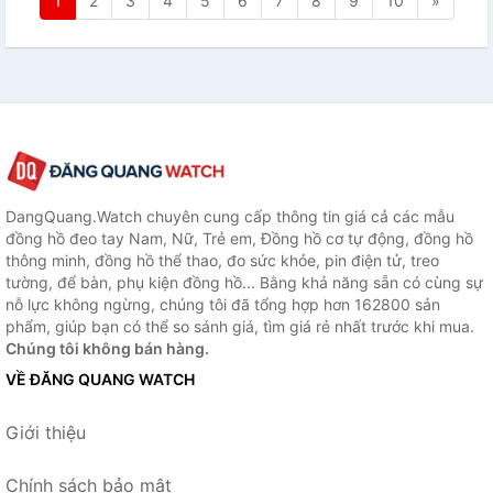
1
2
3
4
5
6
7
8
9
10
»
DangQuang.Watch chuyên cung cấp thông tin giá cả các mẫu
đồng hồ đeo tay Nam, Nữ, Trẻ em, Đồng hồ cơ tự động, đồng hồ
thông minh, đồng hồ thể thao, đo sức khỏe, pin điện tử, treo
tường, để bàn, phụ kiện đồng hồ... Bằng khả năng sẵn có cùng sự
nỗ lực không ngừng, chúng tôi đã tổng hợp hơn 162800 sản
phẩm, giúp bạn có thể so sánh giá, tìm giá rẻ nhất trước khi mua.
Chúng tôi không bán hàng.
VỀ ĐĂNG QUANG WATCH
Giới thiệu
Chính sách bảo mật