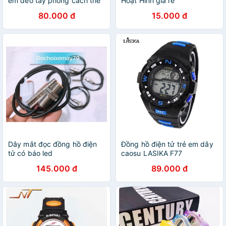
em đeo tay phong cách thể
Hoạt Hình giá rẻ
thao NT171F Baby-S –
80.000 đ
15.000 đ
SDH018
Dây mắt đọc đồng hồ điện
Đồng hồ điện tử trẻ em dây
tử có báo led
caosu LASIKA F77
145.000 đ
89.000 đ