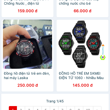
Chống Nước , điện tử
chống nước cho bé
159.000 đ
66.000 đ
Đồng hồ điện tử trẻ em đèn,
ĐỒNG HỒ TRẺ EM SKMEI
hai máy Lasika
ĐIỆN TỬ 1060 - Nhiều Màu
250.000 đ
145.000 đ
Trang 1/45