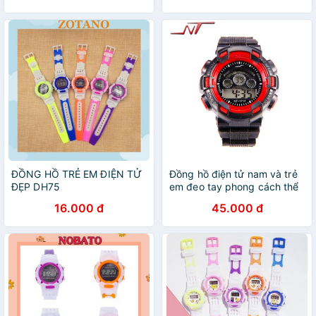
ĐỒNG HỒ TRẺ EM ĐIỆN TỬ
Đồng hồ điện tử nam và trẻ
ĐẸP DH75
em đeo tay phong cách thể
thao NT171F BBShine –
16.000 đ
45.000 đ
DH018