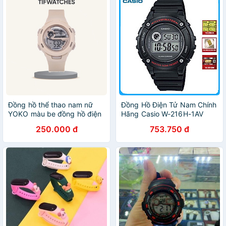
Đồng hồ thể thao nam nữ
Đồng Hồ Điện Tử Nam Chính
YOKO màu be đồng hồ điện
Hãng Casio W-216H-1AV
tử unisex Watchesbytif size
Dây Nhựa
250.000 đ
753.750 đ
35mm kèm bấm giờ, báo
thức điện tử