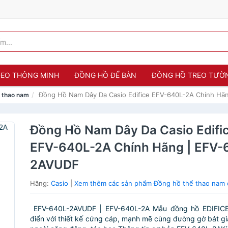
 ĐEO THÔNG MINH
ĐỒNG HỒ ĐỂ BÀN
ĐỒNG HỒ TREO TƯỜ
Đồng Hồ Nam Dây Da Casio Edifice EFV-640L-2A Chính Hã
 thao nam
Đồng Hồ Nam Dây Da Casio Edifi
EFV-640L-2A Chính Hãng | EFV-
2AVUDF
Hãng:
Casio
|
Xem thêm các sản phẩm Đồng hồ thể thao nam 
EFV-640L-2AVUDF | EFV-640L-2A Mẫu đồng hồ EDIFICE
điển với thiết kế cứng cáp, mạnh mẽ cùng đường gờ bát gi