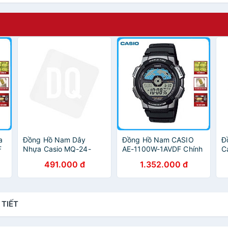
a
Đồng Hồ Nam Dây
Đồng Hồ Nam CASIO
Đ
F
Nhựa Casio MQ-24-
AE-1100W-1AVDF Chính
C
1B2LDF - Đen
Hãng
491.000 đ
1.352.000 đ
 TIẾT