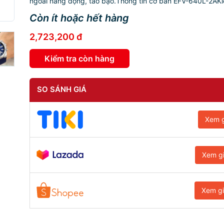
ngoài năng động, táo bạo.Thông tin cơ bản EFV-640L-2AKíc
Còn ít hoặc hết hàng
2,723,200 đ
Kiểm tra còn hàng
SO SÁNH GIÁ
Xem g
Xem g
Xem g