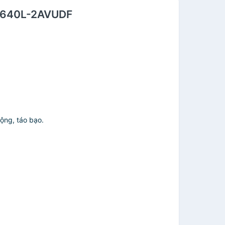
V-640L-2AVUDF
ộng, táo bạo.