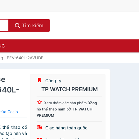
Tìm kiếm
NG
ng | EFV-640L-2AVUDF
ce
Công ty:
640L-
TP WATCH PREMIUM
Xem thêm các sản phẩm
Đồng
hồ thể thao nam
bởi
TP WATCH
của Casio
PREMIUM
 thể thao cổ
Giao hàng toàn quốc
ác tạo nên vẻ