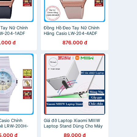
 Tay Nữ Chính
Đồng Hồ Đeo Tay Nữ Chính
LW-204-1ADF
Hãng Casio LW-204-4ADF
Dây Nhựa
.000 đ
876.000 đ
asio Chính
Giá đỡ Laptop Xiaomi MIIIW
uê LRW-200H-
Laptop Stand Dùng Cho Máy
ựa - Thương
Tính Xách Tay Mỏng Nhẹ Có
5.000 đ
89.000 đ
n
Thể Gấp Gọn