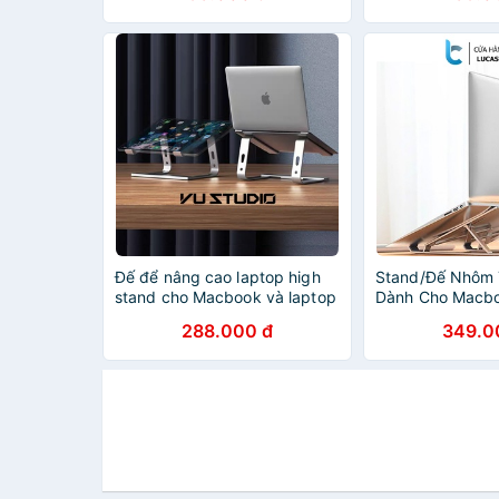
Đế để nâng cao laptop high
Stand/Đế Nhôm 
stand cho Macbook và laptop
Dành Cho Macbo
khác có thể điều chỉnh độ
Có Thể Gấp Gọn
288.000 đ
349.0
rộng Ximi X2
Chỉnh 6 Nấc Độ