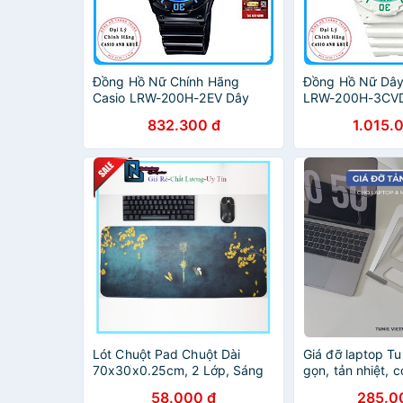
Đồng Hồ Nữ Chính Hãng
Đồng Hồ Nữ Dây
Casio LRW-200H-2EV Dây
LRW-200H-3CVD
Nhựa
Xanh
832.300 đ
1.015.
Lót Chuột Pad Chuột Dài
Giá đỡ laptop Tu
70x30x0.25cm, 2 Lớp, Sáng
gọn, tản nhiệt, c
Đẹp Sắc Nét, Thao Tác Chuột
chỉnh độ cao, c
58.000 đ
285.0
Dễ Dàng