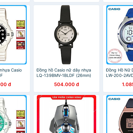
nhựa Casio
Đồng hồ Casio nữ dây nhựa
Đồng Hồ Nữ 
DF
LQ-139BMV-1BLDF (26mm)
LW-200-2AVD
Xanh
000 đ
504.000 đ
1.08