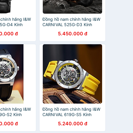
chính hãng I&W
Đồng hồ nam chính hãng I&W
5G-D4 Kính
CARNIVAL 525G-D3 Kính
ống xước,Chống
sapphire ,chống xước,Chống
0.000 đ
5.450.000 đ
o hành dài
nước 30m ,Bảo hành dài
Automatic),Dây
hạn,Máy cơ (Automatic),Dây
iết kế lộ cơ thể
da cao cấp,thiết kế lộ cơ thể
thao
chính hãng I&W
Đồng hồ nam chính hãng I&W
9G-S2 Kính
CARNIVAL 619G-S5 Kính
ống xước,Chống
sapphire ,chống xước,Chống
0.000 đ
5.240.000 đ
o hành chính
nước 50m ,Bảo hành chính
(Automatic),Dây
hãng,Máy cơ (Automatic),Dây