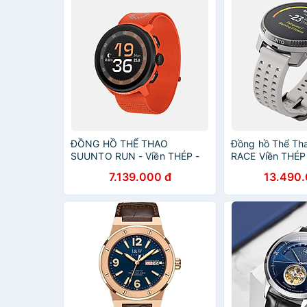
ĐỒNG HỒ THỂ THAO
Đồng hồ Thể Th
SUUNTO RUN - Viền THÉP -
RACE Viền THÉP
CÓ ĐỊNH VỊ GPS - Siêu mỏng
SS050929000 -
7.139.000 đ
13.490.
nhẹ - với hơn 34 môn thể thao
SS050930000 -
khác
SS050931000