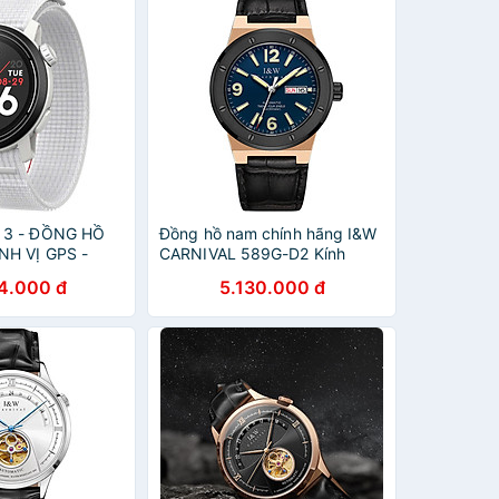
 3 - ĐỒNG HỒ
Đồng hồ nam chính hãng I&W
NH VỊ GPS -
CARNIVAL 589G-D2 Kính
N , WPACE3-
sapphire ,chống xước,Chống
4.000 đ
5.130.000 đ
CE3-BLK ,
nước ,Bảo hành dài hạn,Máy
, WPACE3-INK
cơ (Automatic),Dây da cao
K
cấp,thiết kế lộ cơ thể thao