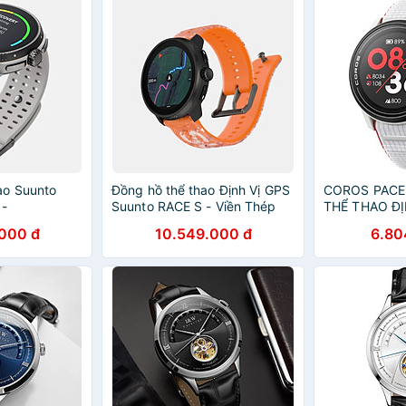
ao Suunto
Đồng hồ thể thao Định Vị GPS
COROS PACE
 -
Suunto RACE S - Viền Thép
THỂ THAO ĐỊ
SS051013000 SS051018000
WPACE3-BLK-
000 đ
10.549.000 đ
6.80
SS051017000 SS051014000
WHT-N , WPA
SS051016000 SS051015000
WPACE3-WHT
,WPACE3-CH