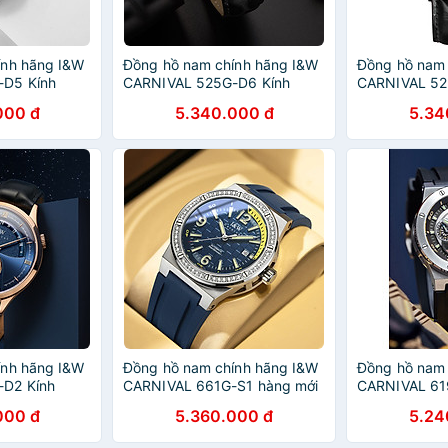
ính hãng I&W
Đồng hồ nam chính hãng I&W
Đồng hồ nam 
-D5 Kính
CARNIVAL 525G-D6 Kính
CARNIVAL 52
g xước,Chống
sapphire ,chống xước,Chống
sapphire ,ch
000 đ
5.340.000 đ
5.34
24 tháng,Máy
nước 30m ,Bảo hành dài
nước 30m ,Bả
Dây da cao
hạn,Máy cơ (Automatic),Dây
hạn,Máy cơ (
ơ thể thao
da cao cấp,thiết kế lộ cơ thể
da cao cấp,th
thao
thao
ính hãng I&W
Đồng hồ nam chính hãng I&W
Đồng hồ nam 
D2 Kính
CARNIVAL 661G-S1 hàng mới
CARNIVAL 61
g xước,Chống
fullbox Kính sapphire ,chống
sapphire ,ch
000 đ
5.360.000 đ
5.24
ành dài
xước,Chống nước ,Bảo hành
nước 50m ,Bả
omatic),Dây
chính hãng,Máy cơ
hãng,Máy cơ 