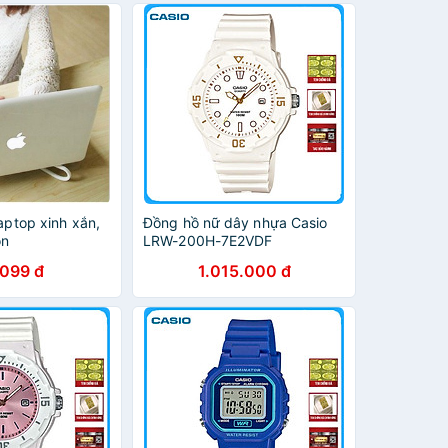
p,thiết kế lộ cơ
cao su cao cấp,thiết kế lộ cơ
thể thao
laptop xinh xắn,
Đồng hồ nữ dây nhựa Casio
ọn
LRW-200H-7E2VDF
.099 đ
1.015.000 đ