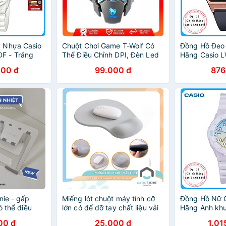
 Nhựa Casio
Chuột Chơi Game T-Wolf Có
Đồng Hồ Đeo
F - Trắng
Thể Điều Chỉnh DPI, Đèn Led
Hãng Casio 
Đổi Màu
Dây Nhựa
000 đ
99.000 đ
876
nie - gấp
Miếng lót chuột máy tính cỡ
Đồng Hồ Nữ C
ó thể điều
lớn có đế đỡ tay chất liệu vải
Hãng Anh kh
hống mỏi cổ
dễ thao tác di chuyển
2E2V Dây Nh
00 đ
25.000 đ
1.01
Hiệu Nhật Bả