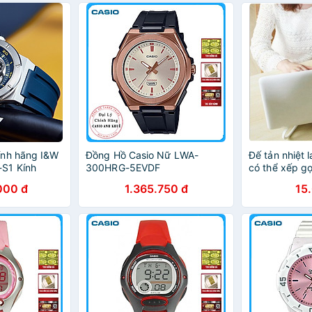
 kế lộ cơ thể
(Automatic),Dây cao su cao
cao su cao cấ
cấp,thiết kế thể thao
thể thao
ính hãng I&W
Đồng Hồ Casio Nữ LWA-
Đế tản nhiệt 
S1 Kính
300HRG-5EVDF
có thể xếp g
g xước,Chống
000 đ
1.365.750 đ
15
ành chính
tomatic),Dây
hiết kế lộ cơ