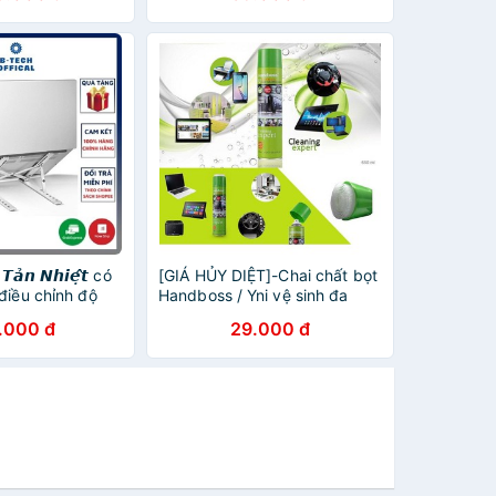
̉𝙣 𝙉𝙝𝙞𝙚̣̂𝙩 có
[GIÁ HỦY DIỆT]-Chai chất bọt
điều chỉnh độ
Handboss / Yni vệ sinh đa
n nhiệt cho
năng, có thể tấy rửa các loại
.000 đ
29.000 đ
Tính Bảng
laptop,PC,LCD, Tv