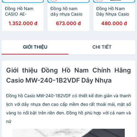
Đồng Hồ Nam
Đồng hồ nam
Đồng Hồ Nam
CASIO AE-
dây nhựa Casio
Dây Nhựa Casio
1100W-1AVDF
MW-240-2BVDF
MQ-24-7ELDF -
1.352.000 đ
673.000 đ
480.000 đ
Chính Hãng
Đen
GIỚI THIỆU
CHI TIẾT
Giới thiệu Đồng Hồ Nam Chính Hãng
Casio MW-240-1B2VDF Dây Nhựa
Đồng hồ Casio MW-240-1B2VDF có thiết kế đơn giản và thanh
lịch với dây nhựa đen cao cấp mềm đeo rất thoải mái, mặt số
vàng to nổi bật trên nền đen. Đồng hồ phù hợp với cả nam và
nữ