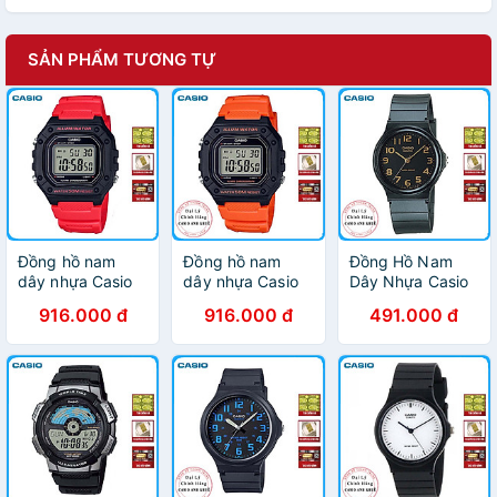
SẢN PHẨM TƯƠNG TỰ
Đồng hồ nam
Đồng hồ nam
Đồng Hồ Nam
dây nhựa Casio
dây nhựa Casio
Dây Nhựa Casio
W-218H-4BVDF
W-218H-4B2VDF
MQ-24-1B2LDF -
916.000 đ
916.000 đ
491.000 đ
Đen