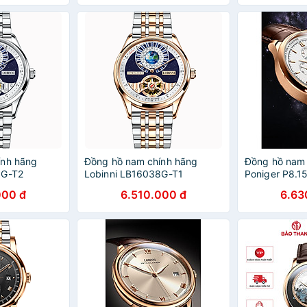
ính hãng
Đồng hồ nam chính hãng
Đồng hồ nam 
8G-T2
Lobinni LB16038G-T1
Poniger P8.1
000 đ
6.510.000 đ
6.63