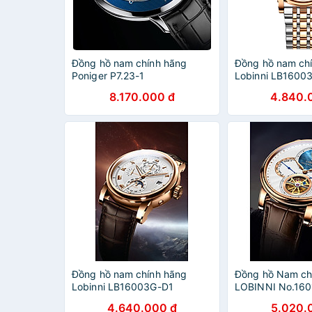
Đồng hồ nam chính hãng
Đồng hồ nam ch
Poniger P7.23-1
Lobinni LB1600
8.170.000 đ
4.840.
Đồng hồ nam chính hãng
Đồng hồ Nam ch
Lobinni LB16003G-D1
LOBINNI No.160
4.640.000 đ
5.020.