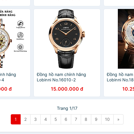
ính hãng
Đồng hồ nam chính hãng
Đồng hồ nam 
-4
Lobinni No.16010-2
Lobinni No.1
000 đ
15.000.000 đ
10.2
Trang 1/17
1
2
3
4
5
6
7
8
9
10
»