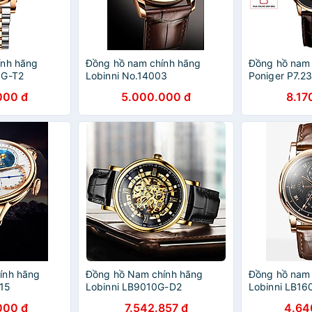
ính hãng
Đồng hồ nam chính hãng
Đồng hồ nam 
3G-T2
Lobinni No.14003
Poniger P7.2
000 đ
5.000.000 đ
8.17
ính hãng
Đồng hồ Nam chính hãng
Đồng hồ nam 
15
Lobinni LB9010G-D2
Lobinni LB1
000 đ
7.542.857 đ
4.64