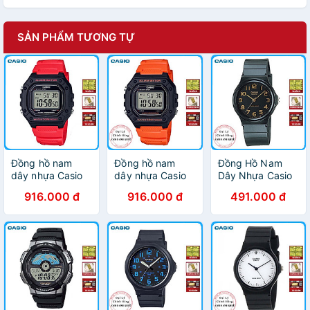
SẢN PHẨM TƯƠNG TỰ
Đồng hồ nam
Đồng hồ nam
Đồng Hồ Nam
dây nhựa Casio
dây nhựa Casio
Dây Nhựa Casio
W-218H-4BVDF
W-218H-4B2VDF
MQ-24-1B2LDF -
916.000 đ
916.000 đ
491.000 đ
Đen