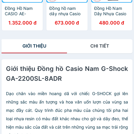
Đồng Hồ Nam
Đồng hồ nam
Đồng Hồ Nam
CASIO AE-
dây nhựa Casio
Dây Nhựa Casio
1100W-1AVDF
MW-240-2BVDF
MQ-24-7ELDF -
1.352.000 đ
673.000 đ
480.000 đ
Chính Hãng
Đen
GIỚI THIỆU
CHI TIẾT
Giới thiệu Đồng hồ Casio Nam G-Shock
GA-2200SL-8ADR
Dạo chân vào miền hoang dã với chiếc G-SHOCK gợi lên
những sắc màu ấn tượng và hoa văn uốn lượn của vùng sa
mạc đầy cát. Quy trình đúc pha màu của chúng tôi pha hai
loại nhựa resin có màu đất khác nhau cho gờ và dây đeo, thể
hiện màu sắc của đất và cát trên những vùng sa mạc trải rộng