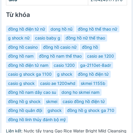
Từ khóa
đồng hồ điện tử nữ
dong hồ nũ
đồng hồ thể thao nữ
g shock nữ
casio baby g
đồng hồ nữ thể thao
đồng hồ casino
đồng hồ casio nữ
đồng hồ
đồng hồ nam
đồng hồ nam thể thao
casio ae 1200
đồng hồ điện tử nam
casio 1200
ga-2110et-8adr
casio g shock ga 1100
g shock
đồng hồ điện tử
casio g shock
casio ae 1200whd
skmei 1155b
đồng hồ nam dây cao su
dong ho skmei nam
đồng hồ g shock
skmei
casio đồng hồ điện tử
đồng hồ quân đội
gshock
đồng hồ g shock ga 710
đồng hồ lính thủy đánh bộ mỹ
Liên kết:
Nước tẩy trang Gạo Rice Water Bright Mild Cleansing