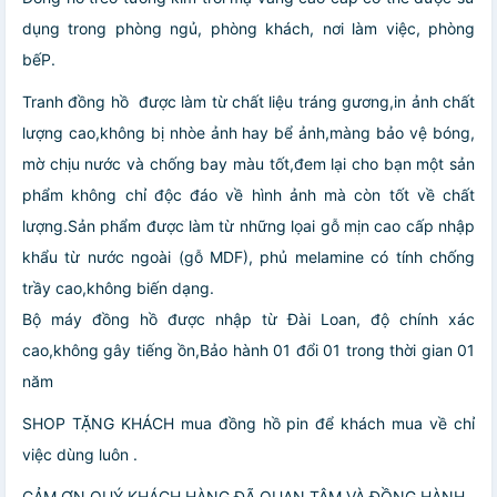
dụng trong phòng ngủ, phòng khách, nơi làm việc, phòng
bếP.
Tranh đồng hồ được làm từ chất liệu tráng gương,in ảnh chất
lượng cao,không bị nhòe ảnh hay bể ảnh,màng bảo vệ bóng,
mờ chịu nước và chống bay màu tốt,đem lại cho bạn một sản
phẩm không chỉ độc đáo về hình ảnh mà còn tốt về chất
lượng.Sản phẩm được làm từ những lọai gỗ mịn cao cấp nhập
khẩu từ nước ngoài (gỗ MDF), phủ melamine có tính chống
trầy cao,không biến dạng.
Bộ máy đồng hồ được nhập từ Đài Loan, độ chính xác
cao,không gây tiếng ồn,Bảo hành 01 đổi 01 trong thời gian 01
năm
SHOP TẶNG KHÁCH mua đồng hồ pin để khách mua về chỉ
việc dùng luôn .
CẢM ƠN QUÝ KHÁCH HÀNG ĐÃ QUAN TÂM VÀ ĐỒNG HÀNH.