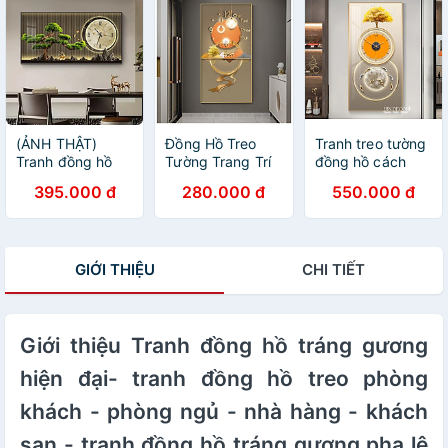
(ẢNH THẬT)
Đồng Hồ Treo
Tranh treo tường
Tranh đồng hồ
Tường Trang Trí
đồng hồ cách
tráng gương cây
Họa Tiết Hươu
điệu họa tiết
395.000 đ
280.000 đ
550.000 đ
tùng tranh phòng
Nghệ Thuật Đẹp
sang trọng khổ
khách quà tặng
- Tranh Tráng
dọc kèm đinh
tân gia kèm đinh
Gương Đồng Hồ
treo
Cao Cấp
GIỚI THIỆU
CHI TIẾT
Giới thiệu Tranh đồng hồ tráng gương
hiện đại- tranh đồng hồ treo phòng
khách - phòng ngủ - nhà hàng - khách
sạn - tranh đồng hồ tráng gương pha lê