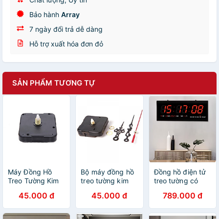
Bảo hành
Array
7 ngày đổi trả dễ dàng
Hỗ trợ xuất hóa đơn đỏ
SẢN PHẨM TƯƠNG TỰ
Máy Đồng Hồ
Bộ máy đồng hồ
Đồng hồ điện tử
Treo Tường Kim
treo tường kim
treo tường có
Trôi
trôi và 3 cây kim
đèn LED
45.000 đ
45.000 đ
789.000 đ
kèm theo ốc vít