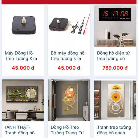
Máy Đồng Hồ
Bộ máy đồng hồ
Đồng hồ điện tử
Treo Tường Kim
treo tường kim
treo tường có
Trôi
trôi và 3 cây kim
đèn LED
45.000 đ
45.000 đ
789.000 đ
kèm theo ốc vít
(ẢNH THẬT)
Đồng Hồ Treo
Tranh treo tường
Tranh đồng hồ
Tường Trang Trí
đồng hồ cách