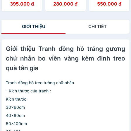
tráng gương cây
Họa Tiết Hươu
điệu họa tiết
395.000 đ
280.000 đ
550.000 đ
tùng tranh phòng
Nghệ Thuật Đẹp
sang trọng khổ
khách quà tặng
- Tranh Tráng
dọc kèm đinh
tân gia kèm đinh
Gương Đồng Hồ
treo
Cao Cấp
GIỚI THIỆU
CHI TIẾT
Giới thiệu Tranh đồng hồ tráng gương
chứ nhẫn bo viền vàng kèm đinh treo
quà tân gia
Tranh đồng hồ treo tường chữ nhẫn
- Kích thước của tranh :
Kích thước
30x60cm
40x80cm
50x100cm