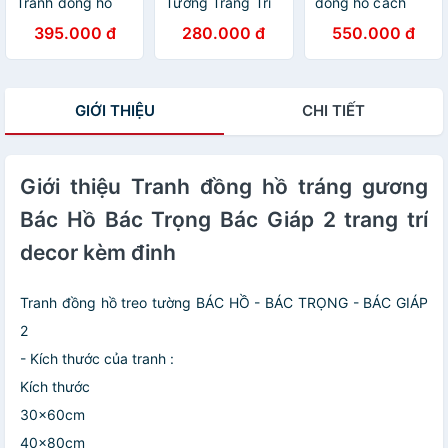
Tranh đồng hồ
Tường Trang Trí
đồng hồ cách
tráng gương cây
Họa Tiết Hươu
điệu họa tiết
395.000 đ
280.000 đ
550.000 đ
tùng tranh phòng
Nghệ Thuật Đẹp
sang trọng khổ
khách quà tặng
- Tranh Tráng
dọc kèm đinh
tân gia kèm đinh
Gương Đồng Hồ
treo
Cao Cấp
GIỚI THIỆU
CHI TIẾT
Giới thiệu Tranh đồng hồ tráng gương
Bác Hồ Bác Trọng Bác Giáp 2 trang trí
decor kèm đinh
Tranh đồng hồ treo tường BÁC HỒ - BÁC TRỌNG - BÁC GIÁP
2
- Kích thước của tranh :
Kích thước
30x60cm
40x80cm