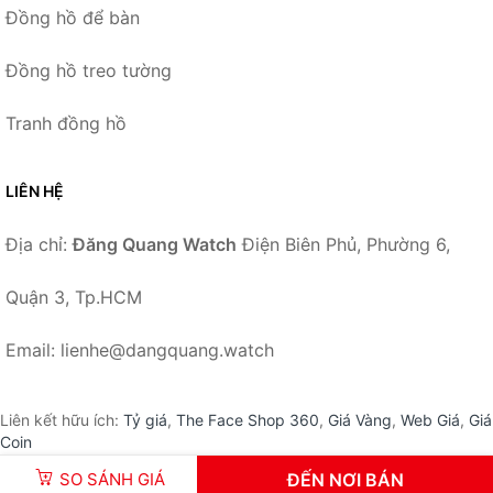
Đồng hồ để bàn
Đồng hồ treo tường
Tranh đồng hồ
LIÊN HỆ
Địa chỉ:
Đăng Quang Watch
Điện Biên Phủ, Phường 6,
Quận 3, Tp.HCM
Email: lienhe@dangquang.watch
Liên kết hữu ích:
Tỷ giá
,
The Face Shop 360
,
Giá Vàng
,
Web Giá
,
Giá
Coin
SO SÁNH GIÁ
ĐẾN NƠI BÁN
© 2026 –
DangQuang.Watch
-
Đăng Quang Watch
.