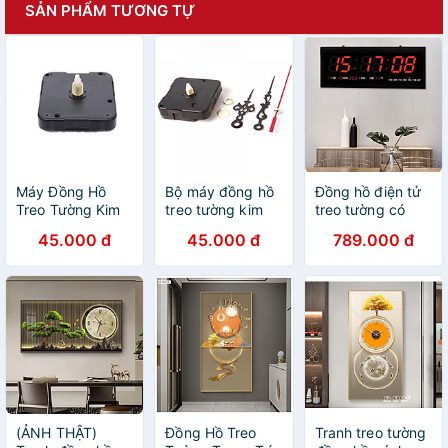
SẢN PHẨM TƯƠNG TỰ
Máy Đồng Hồ
Bộ máy đồng hồ
Đồng hồ điện tử
Treo Tường Kim
treo tường kim
treo tường có
Trôi
trôi và 3 cây kim
đèn LED
45.000 đ
45.000 đ
789.000 đ
kèm theo ốc vít
(ẢNH THẬT)
Đồng Hồ Treo
Tranh treo tường