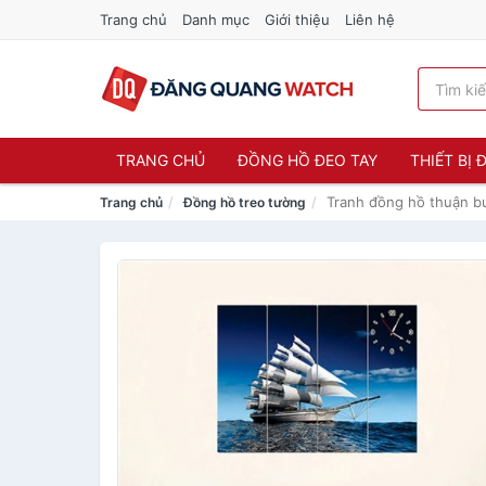
Trang chủ
Danh mục
Giới thiệu
Liên hệ
TRANG CHỦ
ĐỒNG HỒ ĐEO TAY
THIẾT BỊ
Tranh đồng hồ thuận b
Trang chủ
Đồng hồ treo tường