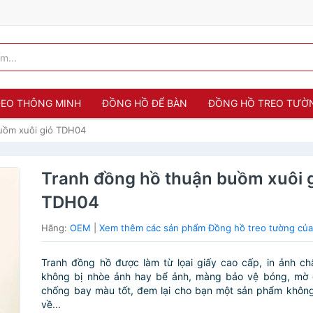
 ĐEO THÔNG MINH
ĐỒNG HỒ ĐỂ BÀN
ĐỒNG HỒ TREO TƯỜ
uồm xuôi gió TDH04
Tranh đồng hồ thuận buồm xuôi 
TDH04
Hãng:
OEM
|
Xem thêm các sản phẩm Đồng hồ treo tường củ
Tranh đồng hồ được làm từ lọai giấy cao cấp, in ảnh ch
không bị nhòe ảnh hay bể ảnh, màng bảo vệ bóng, mờ 
chống bay màu tốt, đem lại cho bạn một sản phẩm không
về...