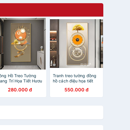
ồng Hồ Treo Tường
Tranh treo tường đồng
rang Trí Họa Tiết Hươu
hồ cách điệu họa tiết
ghệ Thuật Đẹp - Tranh
sang trọng khổ dọc kèm
280.000 đ
550.000 đ
ráng Gương Đồng Hồ
đinh treo
ao Cấp