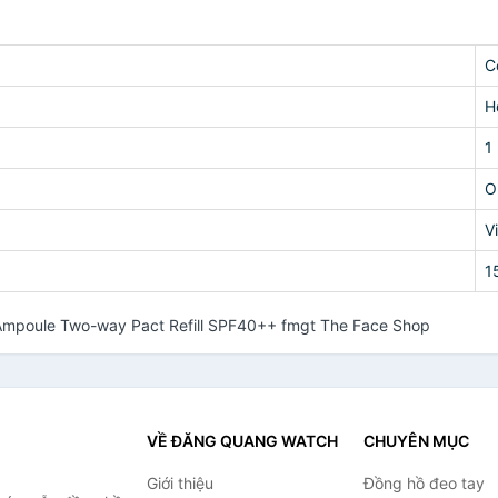
C
H
1
O
V
1
n Ampoule Two-way Pact Refill SPF40++ fmgt The Face Shop
VỀ ĐĂNG QUANG WATCH
CHUYÊN MỤC
Giới thiệu
Đồng hồ đeo tay