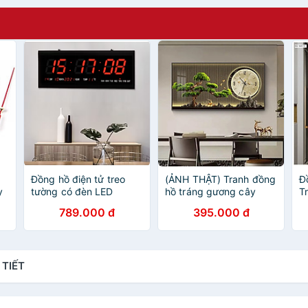
Đồng hồ điện tử treo
(ẢNH THẬT) Tranh đồng
Đ
y
tường có đèn LED
hồ tráng gương cây
T
tùng tranh phòng khách
N
789.000 đ
395.000 đ
quà tặng tân gia kèm
T
đinh
C
 TIẾT