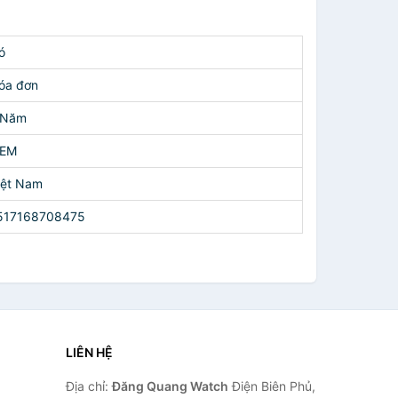
ó
óa đơn
 Năm
EM
iệt Nam
517168708475
LIÊN HỆ
Địa chỉ:
Đăng Quang Watch
Điện Biên Phủ,