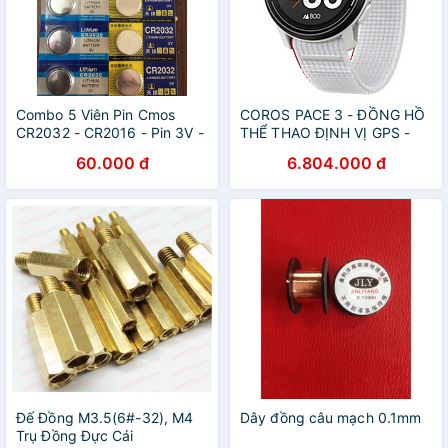
Combo 5 Viên Pin Cmos
COROS PACE 3 - ĐỒNG HỒ
CR2032 - CR2016 - Pin 3V -
THỂ THAO ĐỊNH VỊ GPS -
Pin Loại Tốt cho máy tính,
WPACE3-BLK-N , WPACE3-
60.000 đ
6.804.000 đ
laptop, các thiết bị điện,
WHT-N , WPACE3-BLK ,
đồng hồ, huyết áp
WPACE3-WHT, WPACE3-INK
,WPACE3-CHK
Đế Đồng M3.5(6#-32), M4
Dây đồng câu mạch 0.1mm
Trụ Đồng Đực Cái