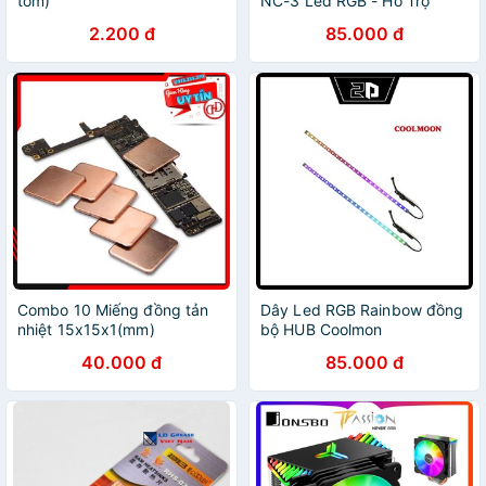
tôm)
NC-3 Led RGB - Hỗ Trợ
Đồng Bộ Hub Coolmoon /
2.200 đ
85.000 đ
Đồng Bộ Mainboard
Combo 10 Miếng đồng tản
Dây Led RGB Rainbow đồng
nhiệt 15x15x1(mm)
bộ HUB Coolmon
40.000 đ
85.000 đ