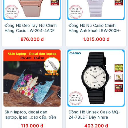
Đồng Hồ Đeo Tay Nữ Chính
Đồng Hồ Nữ Casio Chính
Hãng Casio LW-204-4ADF
Hãng Anh khuê LRW-200H-
Dây Nhựa
2E2V Dây Nhựa - Thương
876.000 đ
1.015.000 đ
Hiệu Nhật Bản
Skin laptop, decal dán
Đồng Hồ Unisex Casio MQ-
laptop, ipad...cao cấp, bền
24-7BLDF Dây Nhựa
đẹp, chất lừ - TẶNG KÈM
119.000 đ
403.200 đ
DAO TRỔ - MẪU DÀNH CHO