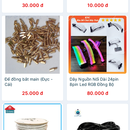
30.000 đ
10.000 đ
Đế đồng bắt main (Đực -
Dây Nguồn Nối Dài 24pin
Cái)
8pin Led RGB Đồng Bộ
Mainboard, Đồng Bộ Hub
25.000 đ
80.000 đ
Coomoon RGB, hàng Ambino