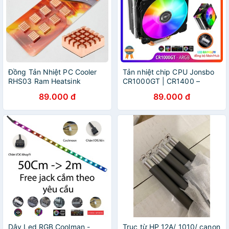
Đồng Tản Nhiệt PC Cooler
Tản nhiệt chip CPU Jonsbo
RHS03 Ram Heatsink
CR1000GT | CR1400 –
ARGB Rainbow 5V 3Pin, Fan
89.000 đ
89.000 đ
12cm, 4 ống đồng, đồng bộ
Led với Hub/Mainboard
Dây Led RGB Coolman -
Trục từ HP 12A/ 1010/ canon