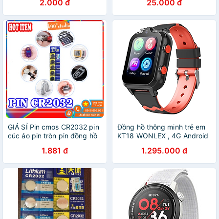
2.000 đ
25.000 đ
GIÁ SỈ Pin cmos CR2032 pin
Đồng hồ thông minh trẻ em
cúc áo pin tròn pin đồng hồ
KT18 WONLEX , 4G Android
máy tính..
, gọi video , định vi GPS ,
1.881 đ
1.295.000 đ
WIFI