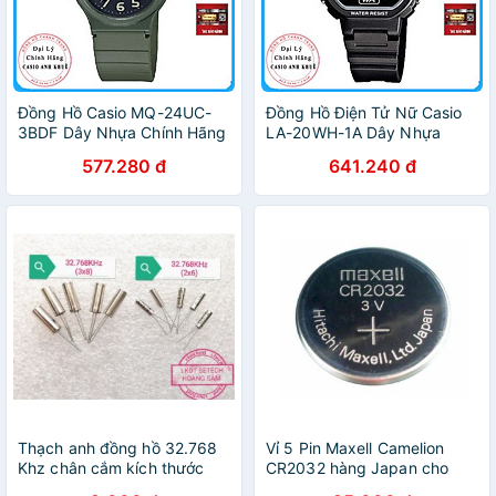
Đồng Hồ Casio MQ-24UC-
Đồng Hồ Điện Tử Nữ Casio
3BDF Dây Nhựa Chính Hãng
LA-20WH-1A Dây Nhựa
577.280 đ
641.240 đ
Thạch anh đồng hồ 32.768
Vỉ 5 Pin Maxell Camelion
Khz chân cắm kích thước
CR2032 hàng Japan cho
2x6mm và 3x8mm(1 con)
điều khiển,đồ chơi đồng hồ