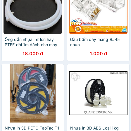
Ống dẫn nhựa Teflon hay
Đầu bấm dây mạng RJ45
PTFE dài 1m dành cho máy
nhựa
in 3d loại nhựa 1.75mm
18.000 đ
1.000 đ
Nhựa in 3D PETG TaoTac T1
Nhựa in 3D ABS Loại 1kg