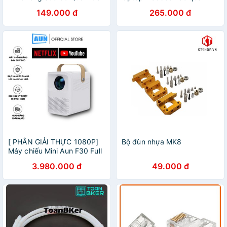
Chống Nước Nhiều Màu Sắc
xách gấu tặng kèm túi nhỏ
149.000 đ
265.000 đ
[ PHÂN GIẢI THỰC 1080P]
Bộ đùn nhựa MK8
Máy chiếu Mini Aun F30 Full
HD - máy chiếu gia đình - có
3.980.000 đ
49.000 đ
quai xách