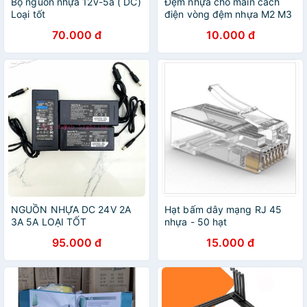
Bộ nguồn nhựa 12v-5a ( DC)
Đệm nhựa cho main cách
Loại tốt
điện vòng đệm nhựa M2 M3
M4 M5 M6 đệm main vga
70.000 đ
10.000 đ
ssd quạt nguồn case fan
NGUỒN NHỰA DC 24V 2A
Hạt bấm dây mạng RJ 45
3A 5A LOẠI TỐT
nhựa - 50 hạt
95.000 đ
15.000 đ