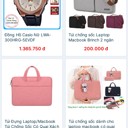
Đồng Hồ Casio Nữ LWA-
Túi chống sốc Laptop
300HRG-5EVDF
Macbook Brinch 2 ngăn
chống nước quai đeo, xách
1.365.750 đ
200.000 đ
(Chính hãng)
Túi Đựng Laptop/Macbook
Túi chống sốc dành cho
Túi Chống Sốc Có Quai Xách
laptop macbook có quai