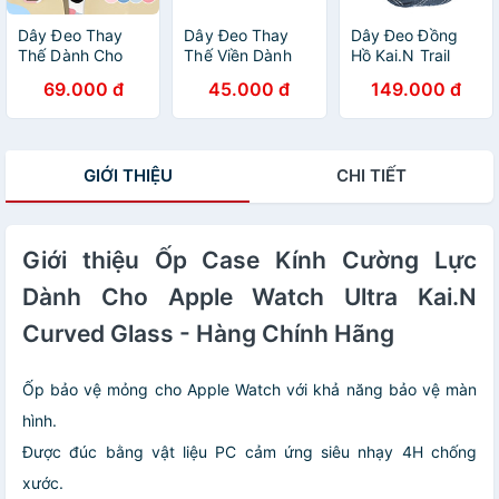
Dây Đeo Thay
Dây Đeo Thay
Dây Đeo Đồng
Thế Dành Cho
Thế Viền Dành
Hồ Kai.N Trail
Vòng Đeo Tay
Cho Vòng Đeo
Wave cho Apple
69.000 đ
45.000 đ
149.000 đ
Thông Minh
Tay Thông Minh
Watch Ultra 2/
Xiaomi Mi Band
Xiaomi Mi Band
Ultra/ watch 10/
5/ Miband 6/
5/ Miband 6 -
9/ 8/ 7/6/ 5/ 4/
Miband 7 Mix
Hàng chính hãng
3/ SE_ Hàng
GIỚI THIỆU
CHI TIẾT
Color - Hàng
chính hãng
chính hãng
Giới thiệu Ốp Case Kính Cường Lực
Dành Cho Apple Watch Ultra Kai.N
Curved Glass - Hàng Chính Hãng
Ốp bảo vệ mỏng cho Apple Watch với khả năng bảo vệ màn
hình.
Được đúc bằng vật liệu PC cảm ứng siêu nhạy 4H chống
xước.