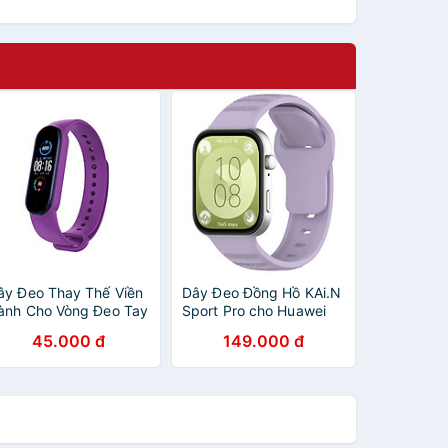
ây Đeo Thay Thế Viền
Dây Đeo Đồng Hồ KAi.N
ành Cho Vòng Đeo Tay
Sport Pro cho Huawei
hông Minh Xiaomi Mi
Watch Fit 3/Fit 4/ Fit 4
45.000 đ
149.000 đ
and 5/ Miband 6 -
Pro_Hàng chính hãng
àng chính hãng