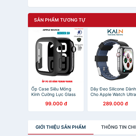
SẢN PHẨM TƯƠNG TỰ
Ốp Case Siêu Mỏng
Dây Đeo Silicone Dàn
Kính Cường Lực Glass
Cho Apple Watch Ultra
Dành Cho Apple Watch
Apple Watch Series,
99.000 đ
289.000 đ
Series 10 Size 42mm-
Kai.N Sport Buckle
46mm_ Hàng Chính
Color Band- Hàng Chí
Hãng
Hãng
GIỚI THIỆU
SẢN PHẨM
THÔNG TIN
CHI