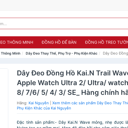
 ĐEO THÔNG MINH
ĐỒNG HỒ ĐỂ BÀN
ĐỒNG HỒ TREO TƯỜ
Dây Đeo Đồng 
o Thông Minh
Dây Đeo Thay Thế, Phụ Trợ - Phụ Kiện Khác
Dây Đeo Đồng Hồ Kai.N Trail Wav
Apple Watch Ultra 2/ Ultra/ watch
8/ 7/6/ 5/ 4/ 3/ SE_ Hàng chính h
Hãng:
Kai Nguyễn
|
Xem thêm các sản phẩm Dây Đeo Thay Thế
Phụ Kiện Khác của Kai Nguyễn
Đặc tính sản phẩm:- Dây Kai.N Wave mỏng, nhẹ được là
Nylon tạo sự mềm mại, tăng độ đàn hồi cho cảm giác thoả