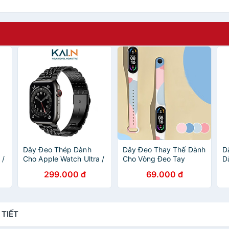
h
Dây Đeo Thép Dành
Dây Đeo Thay Thế Dành
D
 /
Cho Apple Watch Ultra /
Cho Vòng Đeo Tay
D
Apple Watch Series,
Thông Minh Xiaomi Mi
T
299.000 đ
69.000 đ
Kai.N DouBead Steel
Band 5/ Miband 6/
B
nh
Band - Hàng Chính
Miband 7 Mix Color -
H
Hãng
Hàng chính hãng
 TIẾT