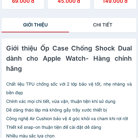
69.000 đ
45.000 đ
149.000 đ
Thông Minh
Tay Thông Minh
Watch Ultra 2/
Xiaomi Mi Band
Xiaomi Mi Band
Ultra/ watch 10/
5/ Miband 6/
5/ Miband 6 -
9/ 8/ 7/6/ 5/ 4/
Miband 7 Mix
Hàng chính hãng
3/ SE_ Hàng
GIỚI THIỆU
CHI TIẾT
Color - Hàng
chính hãng
chính hãng
Giới thiệu Ốp Case Chống Shock Dual
dành cho Apple Watch- Hàng chính
hãng
Chất liệu TPU chống sốc với 2 lớp bảo vệ tốt, nhẹ nhàng và
bền đẹp
Chính xác mọi chi tiết, vừa vặn, thuận tiện khi sử dụng
Dễ dàng tháo lắp mà không gåy trầy xước thiết bị
Công nghệ Air Cushion bảo vệ 4 góc khỏi va cham khi rơi rớt
Thiết kế snap-on thuận tiện để cài đặt dễ dàng
Nhiều màu sắc lựa chọn