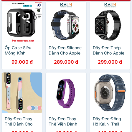
Ốp Case Siêu
Dây Đeo Silicone
Dây Đeo Thép
Mỏng Kính
Dành Cho Apple
Dành Cho Apple
Cường Lực Glass
Watch Ultra /
Watch Ultra /
99.000 đ
289.000 đ
299.000 đ
Dành Cho Apple
Apple Watch
Apple Watch
Watch Series 10
Series, Kai.N
Series, Kai.N
Size 42mm-
Sport Buckle
DouBead Steel
46mm_ Hàng
Color Band-
Band - Hàng
Chính Hãng
Hàng Chính Hãng
Chính Hãng
Dây Đeo Thay
Dây Đeo Thay
Dây Đeo Đồng
Thế Dành Cho
Thế Viền Dành
Hồ Kai.N Trail
Vòng Đeo Tay
Cho Vòng Đeo
Wave cho Apple