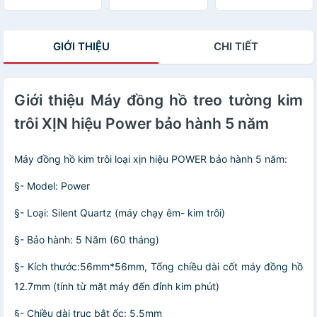
khách quà tặng
- Tranh Tráng
dọc kèm đinh
tân gia kèm đinh
Gương Đồng Hồ
treo
Cao Cấp
GIỚI THIỆU
CHI TIẾT
Giới thiệu Máy đồng hồ treo tường kim
trôi XỊN hiệu Power bảo hành 5 năm
Máy đồng hồ kim trôi loại xịn hiệu POWER bảo hành 5 năm:
§- Model: Power
§- Loại: Silent Quartz (máy chạy êm- kim trôi)
§- Bảo hành: 5 Năm (60 tháng)
§- Kích thước:56mm*56mm, Tổng chiều dài cốt máy đồng hồ
12.7mm (tính từ mặt máy đến đỉnh kim phút)
§- Chiều dài trục bắt ốc: 5.5mm