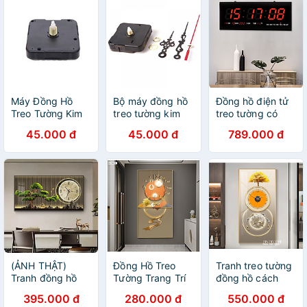
Máy Đồng Hồ
Bộ máy đồng hồ
Đồng hồ điện tử
Treo Tường Kim
treo tường kim
treo tường có
Trôi
trôi và 3 cây kim
đèn LED
45.000 đ
45.000 đ
789.000 đ
kèm theo ốc vít
(ẢNH THẬT)
Đồng Hồ Treo
Tranh treo tường
Tranh đồng hồ
Tường Trang Trí
đồng hồ cách
tráng gương cây
Họa Tiết Hươu
điệu họa tiết
395.000 đ
280.000 đ
550.000 đ
tùng tranh phòng
Nghệ Thuật Đẹp
sang trọng khổ