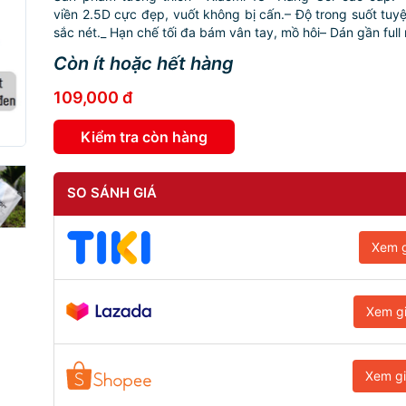
viền 2.5D cực đẹp, vuốt không bị cấn.– Độ trong suốt tuyệt
sắc nét._ Hạn chế tối đa bám vân tay, mồ hôi– Dán gần full 
Còn ít hoặc hết hàng
109,000 đ
Kiểm tra còn hàng
SO SÁNH GIÁ
Xem g
Xem g
Xem g