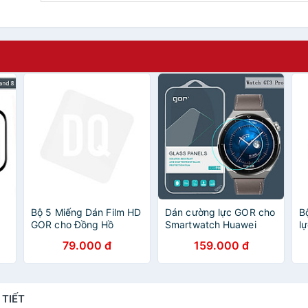
Bộ 5 Miếng Dán Film HD
Dán cường lực GOR cho
B
GOR cho Đồng Hồ
Smartwatch Huawei
l
rt
Huawei Watch GT 3
Watch GT3 46mm/ GT3
S
79.000 đ
159.000 đ
/
Pro_ Hàng chính hãng
Pro/ Huawei Watch GT
W
/
Runner/ Huawei Watch
5
 -
GT4 - Hàng Chính Hãng
 TIẾT