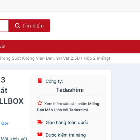
Tìm kiếm
NG
 Trong Suốt Không Viền Đen, 9H Vát 2.5D ( Hộp 2 miếng) Hãng Gor FU
13
Công ty:
át
Tadashimi
ULLBOX
Xem thêm các sản phẩm
Miếng
Dán Màn Hình
bởi
Tadashimi
Giao hàng toàn quốc
 Gor
Được kiểm tra hàng
Mặt kính vát