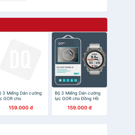
ộ 3 Miếng Dán cường
Bộ 3 Miếng Dán cường
ực GOR cho
lực GOR cho Đồng Hồ
martwatch Galaxy
Garmin Fenix 7 Pro / 7S
159.000 đ
159.000 đ
atch 5 / Galaxy Watch
Pro / 7X Pro / Garmin
 Pro- Hàng Chính Hãng
Epix Pro Gen 2 Size
42mm/47mm/51mm -
Hàng Chính Hãng