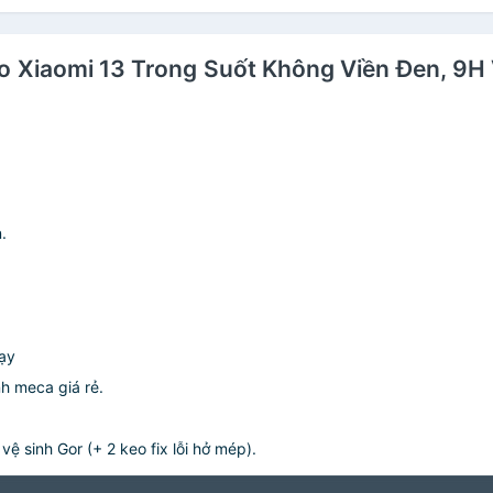
ho Xiaomi 13 Trong Suốt Không Viền Đen, 9H 
.
hạy
nh meca giá rẻ.
 sinh Gor (+ 2 keo fix lỗi hở mép).