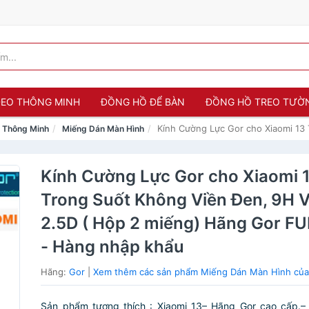
 ĐEO THÔNG MINH
ĐỒNG HỒ ĐỂ BÀN
ĐỒNG HỒ TREO TƯỜ
Kính Cường Lực Gor cho Xiaomi 13
o Thông Minh
Miếng Dán Màn Hình
Kính Cường Lực Gor cho Xiaomi 
Trong Suốt Không Viền Đen, 9H V
2.5D ( Hộp 2 miếng) Hãng Gor F
- Hàng nhập khẩu
Hãng:
Gor
|
Xem thêm các sản phẩm Miếng Dán Màn Hình của
Sản phẩm tương thích : Xiaomi 13– Hãng Gor cao cấp.– 