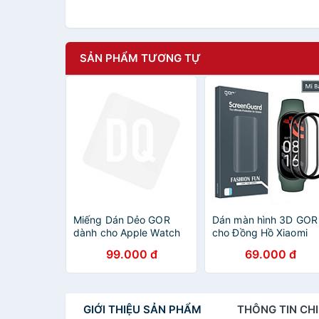
SẢN PHẨM TƯƠNG TỰ
Miếng Dán Dẻo GOR
Dán màn hình 3D GOR
dành cho Apple Watch
cho Đồng Hồ Xiaomi
Series 4/5/6/SE Size
Miband 7 / Xiaomi Sma
99.000 đ
69.000 đ
40/44mm (Bộ 3 Miếng)
Band 7 Pro/ Miband 8
- Hàng Nhập Khẩu
Mi band 9/ Mi band 10
Miband 6 (Bộ 2 Miếng)
Hàng Chính Hãng
GIỚI THIỆU
SẢN PHẨM
THÔNG TIN
CHI