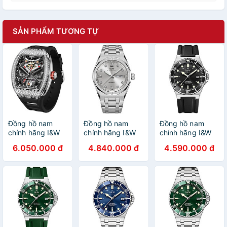
SẢN PHẨM TƯƠNG TỰ
Đồng hồ nam
Đồng hồ nam
Đồng hồ nam
chính hãng I&W
chính hãng I&W
chính hãng I&W
Carnival 760G-S1
Carnival 751G-T4
Carnival 726G-S2
6.050.000 đ
4.840.000 đ
4.590.000 đ
Kính sapphire
hàng mới fullbox,
Hàng mới fullbox
chống
Kính chống
,Kính chống
xước,Chống
xước,Chống
xước,Chống
nước 50m,BH24
nước 50m,Bảo
nước 100m,BH
tháng,máy
hành dài
24 tháng,Máy Cơ
Automatic ( cơ)
hạn,Máy Cơ
Automatic,dây
,dây cao su chính
Automatic,dây
cao su chống
hãng chống nước
kim loại xịn
nước tốt
tuyệt đối,vỏ thép