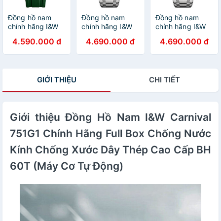
không gỉ bền bỉ
Đồng hồ nam
Đồng hồ nam
Đồng hồ nam
chính hãng I&W
chính hãng I&W
chính hãng I&W
Carnival 726G-
Carnival 726G-T1
Carnival 726G-T3
4.590.000 đ
4.690.000 đ
4.690.000 đ
S3 Hàng mới
Hàng mới fullbox
Hàng mới fullbox
fullbox ,Kính
,Kính chống
,Kính chống
chống
xước,Chống
xước,Chống
xước,Chống
nước 100m,BH
nước 100m,BH
GIỚI THIỆU
CHI TIẾT
nước 100m,BH
24 tháng,Máy Cơ
24 tháng,Máy Cơ
24 tháng,Máy Cơ
Automatic,dây
Automatic,dây
Automatic,dây
kim loại xịn
kim loại xịn
kim loại xịn
Giới thiệu Đồng Hồ Nam I&W Carnival
751G1 Chính Hãng Full Box Chống Nước
Kính Chống Xước Dây Thép Cao Cấp BH
60T (Máy Cơ Tự Động)