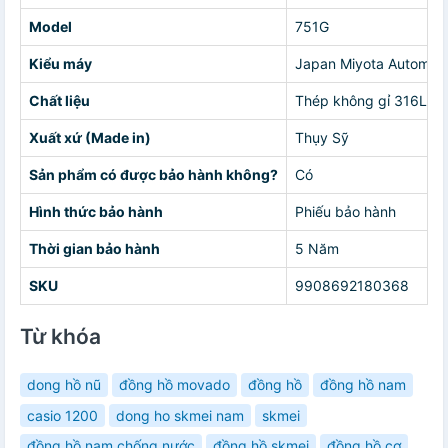
Model
751G
Kiểu máy
Japan Miyota Automati
Chất liệu
Thép không gỉ 316L
Xuất xứ (Made in)
Thụy Sỹ
Sản phẩm có được bảo hành không?
Có
Hình thức bảo hành
Phiếu bảo hành
Thời gian bảo hành
5 Năm
SKU
9908692180368
Từ khóa
dong hồ nũ
đồng hồ movado
đồng hồ
đồng hồ nam
casio 1200
dong ho skmei nam
skmei
đồng hồ nam chống nước
đồng hồ skmei
đồng hồ cơ