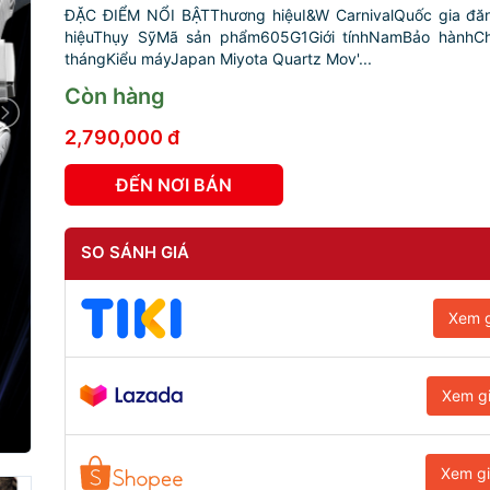
ĐẶC ĐIỂM NỔI BẬTThương hiệuI&W CarnivalQuốc gia đă
hiệuThụy SỹMã sản phẩm605G1Giới tínhNamBảo hànhCh
thángKiểu máyJapan Miyota Quartz Mov'...
Còn hàng
2,790,000 đ
ĐẾN NƠI BÁN
SO SÁNH GIÁ
Xem g
Xem g
Xem g