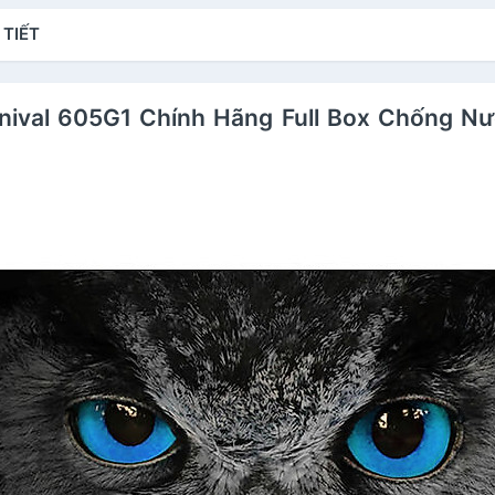
Cơ Automatic,dây cao
Cơ Automatic,dây kim
C
 TIẾT
i
su chống nước tốt
loại xịn
lo
rnival 605G1 Chính Hãng Full Box Chống N