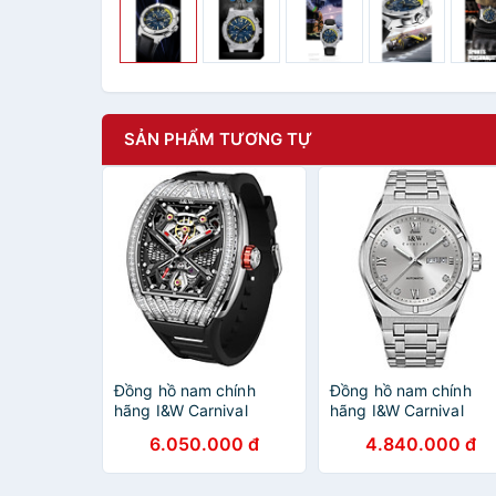
SẢN PHẨM TƯƠNG TỰ
Đồng hồ nam chính
Đồng hồ nam chính
hãng I&W Carnival
hãng I&W Carnival
760G-S1 Kính sapphire
751G-T4 hàng mới
6.050.000 đ
4.840.000 đ
chống xước,Chống
fullbox, Kính chống
nước 50m,BH24
xước,Chống nước
tháng,máy Automatic (
50m,Bảo hành dài