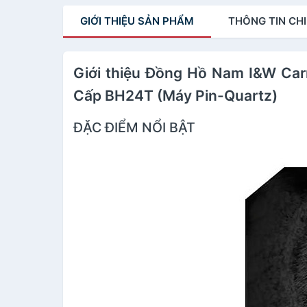
cơ) ,dây cao su chính
hạn,Máy Cơ
GIỚI THIỆU
SẢN PHẨM
THÔNG TIN
CHI
hãng chống nước tuyệt
Automatic,dây kim loạ
đối,vỏ thép không gỉ
xịn
bền bỉ
Giới thiệu Đồng Hồ Nam I&W Ca
Cấp BH24T (Máy Pin-Quartz)
ĐẶC ĐIỂM NỔI BẬT