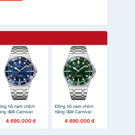
ồng hồ nam chính
Đồng hồ nam chính
ãng I&W Carnival
hãng I&W Carnival
26G-T1 Hàng mới
726G-T3 Hàng mới
4.690.000 đ
4.690.000 đ
ullbox ,Kính chống
fullbox ,Kính chống
ước,Chống nước
xước,Chống nước
00m,BH 24 tháng,Máy
100m,BH 24 tháng,Máy