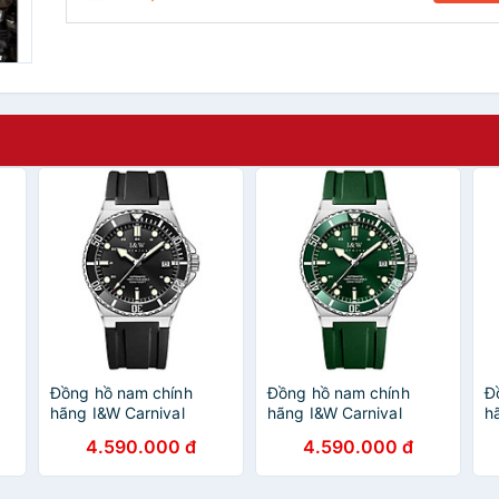
Đồng hồ nam chính
Đồng hồ nam chính
Đ
hãng I&W Carnival
hãng I&W Carnival
h
726G-S2 Hàng mới
726G-S3 Hàng mới
7
4.590.000 đ
4.590.000 đ
fullbox ,Kính chống
fullbox ,Kính chống
f
xước,Chống nước
xước,Chống nước
x
100m,BH 24 tháng,Máy
100m,BH 24 tháng,Máy
1