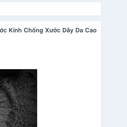
ơ Automatic,dây kim
Cơ Automatic,dây kim
ại xịn
loại xịn
ước Kính Chống Xước Dây Da Cao