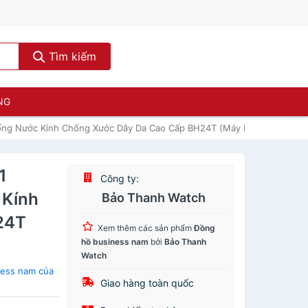
Tìm kiếm
NG
ống Nước Kính Chống Xước Dây Da Cao Cấp BH24T (Máy Pin-Quartz)
1
Công ty:
 Kính
Bảo Thanh Watch
24T
Xem thêm các sản phẩm
Đồng
hồ business nam
bởi
Bảo Thanh
Watch
ness nam của
Giao hàng toàn quốc