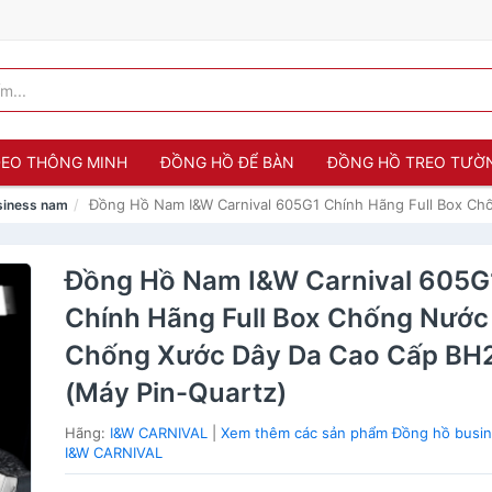
 ĐEO THÔNG MINH
ĐỒNG HỒ ĐỂ BÀN
ĐỒNG HỒ TREO TƯỜ
Đồng Hồ Nam I&W Carnival 605G1 Chính Hãng Full Box Ch
siness nam
Đồng Hồ Nam I&W Carnival 605G
Chính Hãng Full Box Chống Nước
Chống Xước Dây Da Cao Cấp BH
(Máy Pin-Quartz)
Hãng:
I&W CARNIVAL
|
Xem thêm các sản phẩm Đồng hồ busi
I&W CARNIVAL