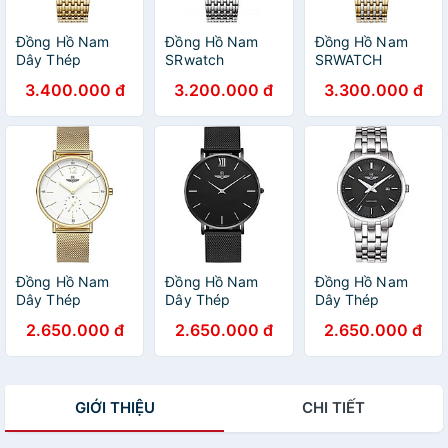
Đồng Hồ Nam
Đồng Hồ Nam
Đồng Hồ Nam
Dây Thép
SRwatch
SRWATCH
SRWATCH
SG8702.1102 -
SG8702.1202
3.400.000 đ
3.200.000 đ
3.300.000 đ
SG8702.1402
Sapphire - 40mm
(39mm)
- Quartz (Pin) -
Dây kim loại
Đồng Hồ Nam
Đồng Hồ Nam
Đồng Hồ Nam
Dây Thép
Dây Thép
Dây Thép
SRWATCH
SRWATCH
SRWATCH
2.650.000 đ
2.650.000 đ
2.650.000 đ
SG2087.1402
SG1085.1601
SG7332.1101
(39mm)
(40mm)
(39mm)
GIỚI THIỆU
CHI TIẾT