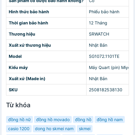
Sản phẩm có được bảo hành không?
Có
Hình thức bảo hành
Phiếu bảo hành
Thời gian bảo hành
12 Tháng
Thương hiệu
SRWATCH
Xuất xứ thương hiệu
Nhật Bản
Model
SG1072.1101TE
Kiểu máy
Máy Quart (pin) Miyot
Xuất xứ (Made in)
Nhật Bản
SKU
2508182538130
Từ khóa
đồng hồ nữ
đồng hồ movado
đồng hồ
đồng hồ nam
casio 1200
dong ho skmei nam
skmei