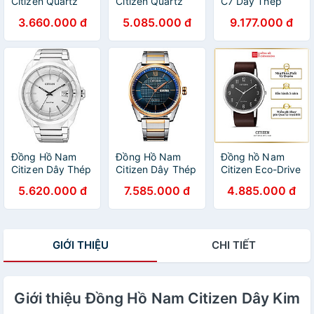
Citizen Quartz
Citizen Quartz
C7 Dây Thép
BI1032-58L
BI5110-54X
Không Gỉ
3.660.000 đ
5.085.000 đ
9.177.000 đ
42mm
41mm
NH8394-70H -
Mặt
Đồng Hồ Nam
Đồng Hồ Nam
Đồng hồ Nam
Citizen Dây Thép
Citizen Dây Thép
Citizen Eco-Drive
Không Gỉ
Không Gỉ
BJ6501-01E
5.620.000 đ
7.585.000 đ
4.885.000 đ
AW1010-57B -
AW0086-85L -
40.5mm
Mặt Trắng
Mặt Xanh
(42mm)
GIỚI THIỆU
CHI TIẾT
Giới thiệu Đồng Hồ Nam Citizen Dây Kim