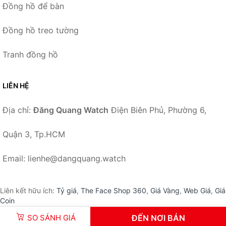
Đồng hồ để bàn
Đồng hồ treo tường
Tranh đồng hồ
LIÊN HỆ
Địa chỉ:
Đăng Quang Watch
Điện Biên Phủ, Phường 6,
Quận 3, Tp.HCM
Email: lienhe@dangquang.watch
Liên kết hữu ích:
Tỷ giá
,
The Face Shop 360
,
Giá Vàng
,
Web Giá
,
Giá
Coin
SO SÁNH GIÁ
ĐẾN NƠI BÁN
© 2026 –
DangQuang.Watch
-
Đăng Quang Watch
.