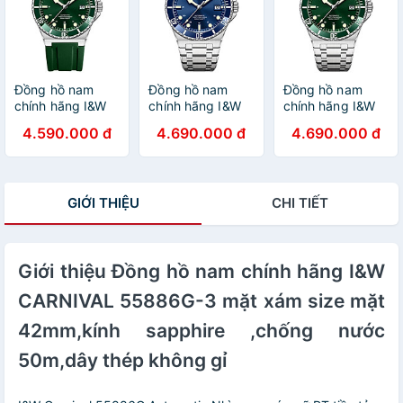
Automatic ( cơ)
hạn,Máy Cơ
Automatic,dây
,dây cao su chính
Automatic,dây
cao su chống
hãng chống nước
kim loại xịn
nước tốt
tuyệt đối,vỏ thép
không gỉ bền bỉ
Đồng hồ nam
Đồng hồ nam
Đồng hồ nam
chính hãng I&W
chính hãng I&W
chính hãng I&W
Carnival 726G-
Carnival 726G-T1
Carnival 726G-T3
4.590.000 đ
4.690.000 đ
4.690.000 đ
S3 Hàng mới
Hàng mới fullbox
Hàng mới fullbox
fullbox ,Kính
,Kính chống
,Kính chống
chống
xước,Chống
xước,Chống
xước,Chống
nước 100m,BH
nước 100m,BH
GIỚI THIỆU
CHI TIẾT
nước 100m,BH
24 tháng,Máy Cơ
24 tháng,Máy Cơ
24 tháng,Máy Cơ
Automatic,dây
Automatic,dây
Automatic,dây
kim loại xịn
kim loại xịn
kim loại xịn
Giới thiệu Đồng hồ nam chính hãng I&W
CARNIVAL 55886G-3 mặt xám size mặt
42mm,kính sapphire ,chống nước
50m,dây thép không gỉ