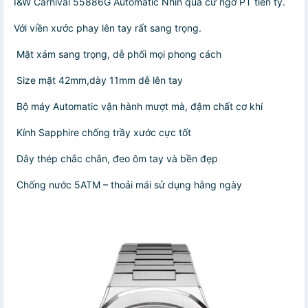
I&W Carnival 55886G Automatic Nhìn qua cứ ngỡ PT tiền tỷ.
Với viền xước phay lên tay rất sang trọng.
️ Mặt xám sang trọng, dễ phối mọi phong cách
️ Size mặt 42mm,dày 11mm dễ lên tay
️ Bộ máy Automatic vận hành mượt mà, đậm chất cơ khí
️ Kính Sapphire chống trầy xước cực tốt
️ Dây thép chắc chắn, đeo ôm tay và bền đẹp
️ Chống nước 5ATM – thoải mái sử dụng hằng ngày