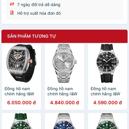
7 ngày đổi trả dễ dàng
Hỗ trợ xuất hóa đơn đỏ
SẢN PHẨM TƯƠNG TỰ
Đồng hồ nam
Đồng hồ nam
Đồng hồ nam
chính hãng I&W
chính hãng I&W
chính hãng I&W
Carnival 760G-S1
Carnival 751G-T4
Carnival 726G-S2
6.050.000 đ
4.840.000 đ
4.590.000 đ
Kính sapphire
hàng mới fullbox,
Hàng mới fullbox
chống
Kính chống
,Kính chống
xước,Chống
xước,Chống
xước,Chống
nước 50m,BH24
nước 50m,Bảo
nước 100m,BH
tháng,máy
hành dài
24 tháng,Máy Cơ